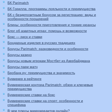
БК Parimatch
БК Горилла: программы лояльности и преимущества
БК с бездепозитным бонусом за регистрацию: виды и
особенности поощрений
Блины: особенности приготовления и тонкие нюансы
Блог об азартных играх: помощь и возможности
Бокс — риск и ставки
Бондарные изделия в русских традициях
Бонусы Parimatch: разновидности и особенности
Бонусы казино
Бонусы новым игрокам Мостбет из Азербайджана
Бонусы пари матч
Бробанк.ру: преимущества и значимость
Букмекер в рейтинге
Букмекерская контора Parimatch: обзор и ключевые
преимущества
Букмекерские ставки на бокс
Букмекерские ставки на спорт: особенности и
специфика
В чем плюсы микрокредитов онлайн?