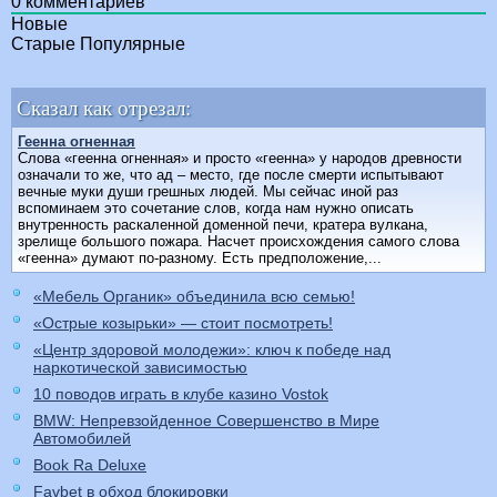
0
комментариев
Новые
Старые
Популярные
Сказал как отрезал:
Геенна огненная
Слова «геенна огненная» и просто «геенна» у народов древности
означали то же, что ад – место, где после смерти испытывают
вечные муки души грешных людей. Мы сейчас иной раз
вспоминаем это сочетание слов, когда нам нужно описать
внутренность раскаленной доменной печи, кратера вулкана,
зрелище большого пожара. Насчет происхождения самого слова
«геенна» думают по-разному. Есть предположение,...
«Мебель Органик» объединила всю семью!
«Острые козырьки» — стоит посмотреть!
«Центр здоровой молодежи»: ключ к победе над
наркотической зависимостью
10 поводов играть в клубе казино Vostok
BMW: Непревзойденное Совершенство в Мире
Автомобилей
Book Ra Deluxe
Favbet в обход блокировки