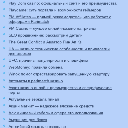
Play Dom casino: официальный сайт и его преимущества
Playgame: суть портала и возможности геймеров
PM Affiliates — прямой рекламодатель, что работает с
офферами Parimatch
PM Casino – лучшее онлайн-казино на гривны
SEO продвижение: рассмотрим детали
The Great Conflict и Авиатор Пин Ап Кз
UA — казино: технические особенности и привилегии
для игроков
UFC: причины популярности и специфика
WebMoney: правила обмена
Winok помог отреставрировать запущенную квартиру!
Автоматы в parimatch казино
Азарт казино онлайн: преимущества и специфические
черты
Актуальные зеркала пинап
Акции магнит — надежное вложение средств
Алюминиевый кабель и сфера его использования
Амуниция для бокса
Английский язык для взрослых