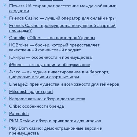
Flowers UA сокращает расстояние между любящими
сердцами
Friends Casino — лучший оператор для онлайн игры
Friends Casino: преимущества популярной азартной
площадки?
Gambling-Offers — топ партнерок Украины
HQBroker — брокер, который предоставляет
качественный финансовый продукт
IO-игры — особенности и преимущества
iPhone — эксплуатация и обслуживание
Jkr.co — выгодные инвестирование в киберспорт,
цифровые медиа и азартные игры
Lineage2: преимущества и возможности для геймеров
Mitsubishi pajero sport
Netgame казино: обзор и достоинства
Oribe: особенности бренда
Parimatch
PKM Review: обзор и привилегии для игроков
Play Dom casino: демонстрационные версии и
преимущества