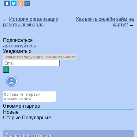
←
История организации
Как взять онлайн займ на
работы ломбарда
карту?
→
Подписаться
авторизуйтесь
Уведомить о
0
комментариев
Новые
Старые
Популярные
Сказал как отрезал: