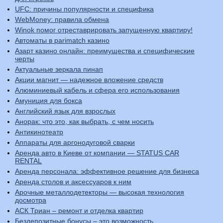
UFC: причины популярности и специфика
WebMoney: правила обмена
Winok помог отреставрировать запущенную квартиру!
Автоматы в parimatch казино
Азарт казино онлайн: преимущества и специфические
черты
Актуальные зеркала пинап
Акции магнит — надежное вложение средств
Алюминиевый кабель и сфера его использования
Амуниция для бокса
Английский язык для взрослых
Анорак: что это, как выбрать, с чем носить
Антикинотеатр
Аппараты для аргонодуговой сварки
Аренда авто в Киеве от компании — STATUS CAR
RENTAL
Аренда персонала: эффективное решение для бизнеса
Аренда столов и аксессуаров к ним
Арочные металлодетекторы — высокая технология
досмотра
АСК Триан – ремонт и отделка квартир
Бездепозитные бонусы – это возможность