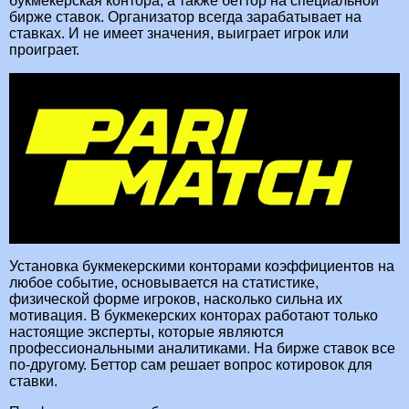
букмекерская контора, а также беттор на специальной
бирже ставок. Организатор всегда зарабатывает на
ставках. И не имеет значения, выиграет игрок или
проиграет.
Установка букмекерскими конторами коэффициентов на
любое событие, основывается на статистике,
физической форме игроков, насколько сильна их
мотивация. В букмекерских конторах работают только
настоящие эксперты, которые являются
профессиональными аналитиками. На бирже ставок все
по-другому. Беттор сам решает вопрос котировок для
ставки.