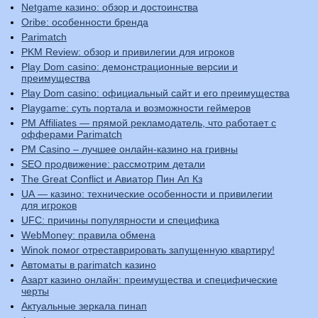
Netgame казино: обзор и достоинства
Oribe: особенности бренда
Parimatch
PKM Review: обзор и привилегии для игроков
Play Dom casino: демонстрационные версии и
преимущества
Play Dom casino: официальный сайт и его преимущества
Playgame: суть портала и возможности геймеров
PM Affiliates — прямой рекламодатель, что работает с
офферами Parimatch
PM Casino – лучшее онлайн-казино на гривны
SEO продвижение: рассмотрим детали
The Great Conflict и Авиатор Пин Ап Кз
UA — казино: технические особенности и привилегии
для игроков
UFC: причины популярности и специфика
WebMoney: правила обмена
Winok помог отреставрировать запущенную квартиру!
Автоматы в parimatch казино
Азарт казино онлайн: преимущества и специфические
черты
Актуальные зеркала пинап