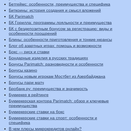
Бетгеймс: особенности, преимущества и специфика
Биткоины: история создания и смысл вложений
БК Parimatch
БК Горилла: программы лояльности и преимущества
БК с бездепозитным бонусом за регистрацию: виды и
особенности поощрений
Блины: особенности приготовления и тонкие нюансы
Блог об азартных играх: помощь и возможности
Бокс — риск и ставки
Бондарные изделия в русских традициях
Бонусы Parimatch: разновидности и особенности
Бонусы казино
Бонусы новым игрокам Мостбет из Азербайджана
Бонусы пари матч
Бробанк.ру: преимущества и значимость
Букмекер в рейтинге
Букмекерская контора Parimatch: обзор и ключевые
преимущества
Букмекерские ставки на бокс
Букмекерские ставки на спорт: особенности и
специфика
В чем плюсы микрокредитов онлайн?