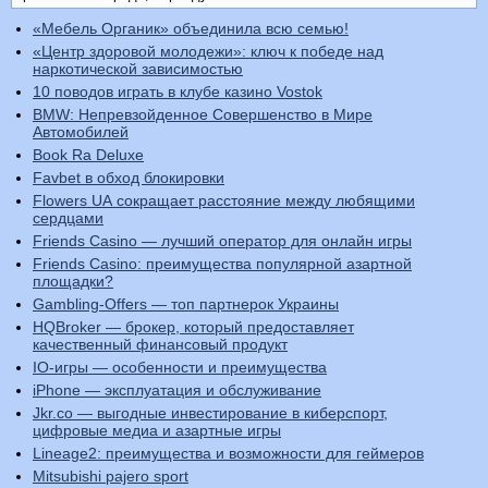
«Мебель Органик» объединила всю семью!
«Центр здоровой молодежи»: ключ к победе над
наркотической зависимостью
10 поводов играть в клубе казино Vostok
BMW: Непревзойденное Совершенство в Мире
Автомобилей
Book Ra Deluxe
Favbet в обход блокировки
Flowers UA сокращает расстояние между любящими
сердцами
Friends Casino — лучший оператор для онлайн игры
Friends Casino: преимущества популярной азартной
площадки?
Gambling-Offers — топ партнерок Украины
HQBroker — брокер, который предоставляет
качественный финансовый продукт
IO-игры — особенности и преимущества
iPhone — эксплуатация и обслуживание
Jkr.co — выгодные инвестирование в киберспорт,
цифровые медиа и азартные игры
Lineage2: преимущества и возможности для геймеров
Mitsubishi pajero sport