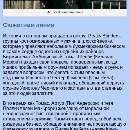
Фото: cdn.onebauer.medi
Сюжетная линия
История в основном вращается вокруг Peaky Blinders,
группы костюмированных мужчин в плоской кепке,
которые управляют небольшим букмекерским бизнесом
в самом сердце одного из беднейших районов
Бирмингема. Амбициозный Томас Шелби (Киллиан
Мерфи) находит свои пределы проверенными, когда
ящик с прибыльным оружием попадает к нему в руки, и
задается вопросом, что делать с этим опасным
подарком. Инспектор Честер Кэмпбелл (Сэм Нилл),
холодный, расчетливый ирландец, обещающий вернуть
оружие Уинстону Черчиллю и заставить ответственных
за это людей заплатить.
В то время как Томас, Артур (Пол Андерсон) и тетя
Полли (Хелен МакКрори) жонглируют моральной
неоднозначностью, связанной с правильным
отношением к оружию, Томми ставит перед собой цель
развивать бизнес, обращая внимание на процветающую
букмекерскую империю Билли Кимбера (Чарли Крид-