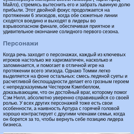
Майлз), стремясь вытеснить его и забрать львиную долю
прибыли. Этот двойной фокус продолжается на
протяжении 6 эпизодов, когда обе сюжетные линии
сходятся воедино и выходят в лидеры во
взрывоопасном финале, обеспечивая приятное и
удивительное окончание солидного первого сезона.
Персонажи
Когда речь заходит о персонажах, каждый из ключевых
игроков настолько же харизматичен, насколько и
запоминается, и помогает в отличной игре на
протяжении всего эпизода. Однако Томми легко
выделяется на фоне остальных: смесь ледяной суеты и
расчетливой беспощадности делает его грозным героем
с непредсказуемым Честером Кэмпбеллом,
доказывающим, что он достойный враг, которому помог
Сэм Нилл, абсолютно уверенно справившийся со своей
ролью. У всех других персонажей тоже есть свои
особенности, а наивность Артура с горячей головой
хорошо контрастирует с другими членами семьи, когда
он борется за то, чтобы вернуть себе позицию лидера
бизнеса.