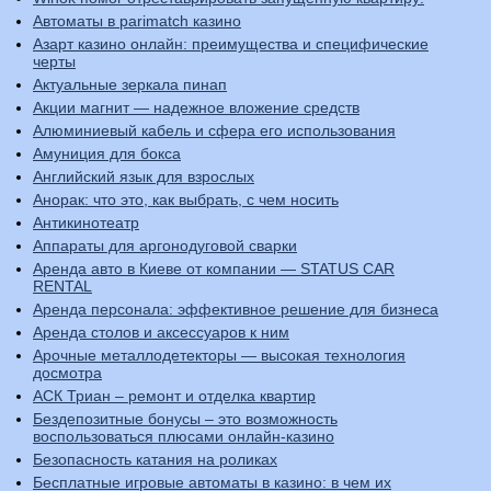
Автоматы в parimatch казино
Азарт казино онлайн: преимущества и специфические
черты
Актуальные зеркала пинап
Акции магнит — надежное вложение средств
Алюминиевый кабель и сфера его использования
Амуниция для бокса
Английский язык для взрослых
Анорак: что это, как выбрать, с чем носить
Антикинотеатр
Аппараты для аргонодуговой сварки
Аренда авто в Киеве от компании — STATUS CAR
RENTAL
Аренда персонала: эффективное решение для бизнеса
Аренда столов и аксессуаров к ним
Арочные металлодетекторы — высокая технология
досмотра
АСК Триан – ремонт и отделка квартир
Бездепозитные бонусы – это возможность
воспользоваться плюсами онлайн-казино
Безопасность катания на роликах
Бесплатные игровые автоматы в казино: в чем их