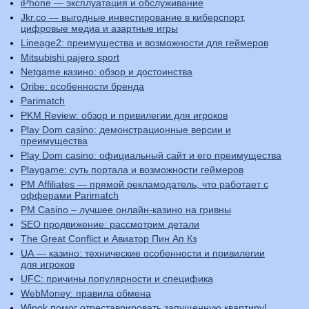
iPhone — эксплуатация и обслуживание
Jkr.co — выгодные инвестирование в киберспорт,
цифровые медиа и азартные игры
Lineage2: преимущества и возможности для геймеров
Mitsubishi pajero sport
Netgame казино: обзор и достоинства
Oribe: особенности бренда
Parimatch
PKM Review: обзор и привилегии для игроков
Play Dom casino: демонстрационные версии и
преимущества
Play Dom casino: официальный сайт и его преимущества
Playgame: суть портала и возможности геймеров
PM Affiliates — прямой рекламодатель, что работает с
офферами Parimatch
PM Casino – лучшее онлайн-казино на гривны
SEO продвижение: рассмотрим детали
The Great Conflict и Авиатор Пин Ап Кз
UA — казино: технические особенности и привилегии
для игроков
UFC: причины популярности и специфика
WebMoney: правила обмена
Winok помог отреставрировать запущенную квартиру!