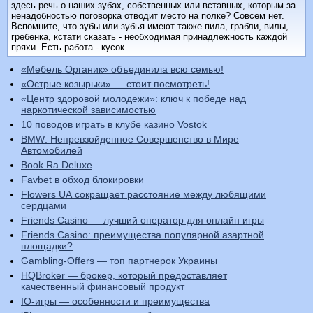
здесь речь о наших зубах, собственных или вставных, которым за
ненадобностью поговорка отводит ме­сто на полке? Совсем нет.
Вспомните, что зубы или зубья имеют также пила, грабли, вилы,
гребенка, кстати сказать - необходимая принадлежность каждой
пряхи. Есть работа - кусок...
«Мебель Органик» объединила всю семью!
«Острые козырьки» — стоит посмотреть!
«Центр здоровой молодежи»: ключ к победе над
наркотической зависимостью
10 поводов играть в клубе казино Vostok
BMW: Непревзойденное Совершенство в Мире
Автомобилей
Book Ra Deluxe
Favbet в обход блокировки
Flowers UA сокращает расстояние между любящими
сердцами
Friends Casino — лучший оператор для онлайн игры
Friends Casino: преимущества популярной азартной
площадки?
Gambling-Offers — топ партнерок Украины
HQBroker — брокер, который предоставляет
качественный финансовый продукт
IO-игры — особенности и преимущества