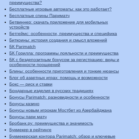
преимущества?
Бесплатные игровые автоматы: как это работает?
Бесплатные спины Париматч
Бетвиннер: скачать приложение для мобильных
устройств
Бетгеймс: особенности, преимущества и специфика
Биткоины: история создания и смысл вложений
БК Parimatch
БК Горилла: программы лояльности и преимущества
БК с бездепозитным бонусом за регистрацию: виды и
особенности поощрений
Блины: особенности приготовления и тонкие нюансы
Блог об азартных играх: помощь и возможности
Бокс — риск и ставки
Бондарные изделия в русских традициях
Бонусы Parimatch: разновидности и особенности
Бонусы казино
Бонусы новым игрокам Мостбет из Азербайджана
Бонусы пари матч
Бробанк.ру: преимущества и значимость
Букмекер в рейтинге
Букмекерская контора Parimatch: обзор и ключевые