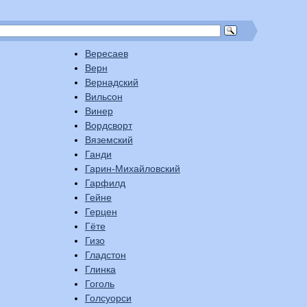
Вересаев
Верн
Вернадский
Вильсон
Винер
Вордсворт
Вяземский
Ганди
Гарин-Михайловский
Гарфилд
Гейне
Герцен
Гёте
Гизо
Гладстон
Глинка
Гоголь
Голсуорси