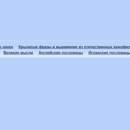
 науке
Крылатые фразы и выражения из отечественных кинофи
Великие мысли
Английские пословицы
Испанские пословиц