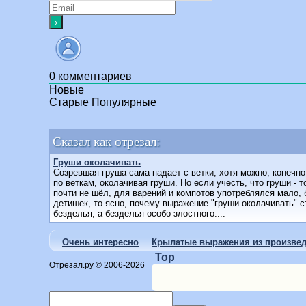
0
комментариев
Новые
Старые
Популярные
Сказал как отрезал:
Груши околачивать
Созревшая груша сама падает с ветки, хотя можно, конечн
по веткам, околачивая груши. Hо если учесть, что груши - 
почти не шёл, для варений и компотов употреблялся мало
детишек, то ясно, почему выражение "груши околачивать" 
безделья, а безделья особо злостного....
Очень интересно
Крылатые выражения из произвед
Top
Отрезал.ру © 2006-2026