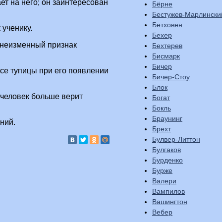
ет на него; он заинтересован
Бёрне
Бестужев-Марлински
Бетховен
 ученику.
Бехер
 неизменный признак
Бехтерев
Бисмарк
Бичер
все тупицы при его появлении
Бичер-Стоу
Блок
й человек больше верит
Богат
Бокль
Браунинг
ний.
Брехт
Булвер-Литтон
Булгаков
Бурденко
Бурже
Валери
Вампилов
Вашингтон
Вебер