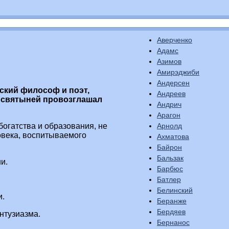
Аверченко
Адамс
Азимов
Амирэджиби
Андерсен
ский философ и поэт,
Андреев
 святыней провозглашал
Андрич
Арагон
Арнолд
огатства и образования, не
ловека, воспитываемого
Ахматова
Байрон
Бальзак
и.
Барбюс
Батлер
Белинский
и.
Беранже
Бердяев
энтузиазма.
Бернанос