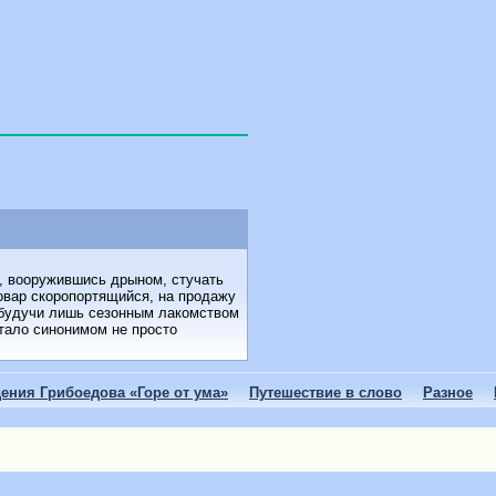
о, вооружившись дрыном, стучать
товар скоропортящийся, на продажу
, будучи лишь сезонным лакомством
стало синонимом не просто
ения Грибоедова «Горе от ума»
Путешествие в слово
Разное