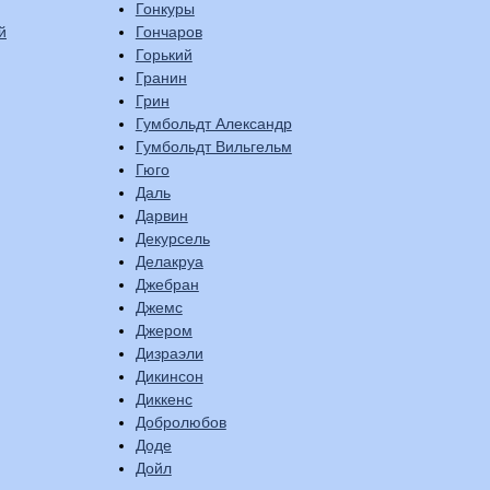
Гонкуры
й
Гончаров
Горький
Гранин
Грин
Гумбольдт Александр
Гумбольдт Вильгельм
Гюго
Даль
Дарвин
Декурсель
Делакруа
Джебран
Джемс
Джером
Дизраэли
Дикинсон
Диккенс
Добролюбов
Доде
Дойл