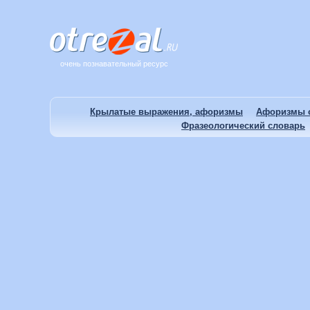
очень познавательный ресурс
Крылатые выражения, афоризмы
Афоризмы о
Фразеологический словарь