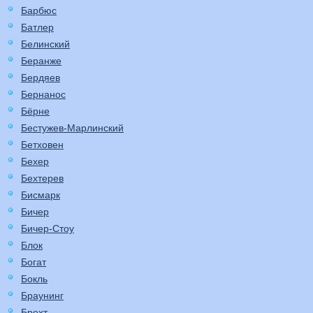
Барбюс
Батлер
Белинский
Беранже
Бердяев
Бернанос
Бёрне
Бестужев-Марлинский
Бетховен
Бехер
Бехтерев
Бисмарк
Бичер
Бичер-Стоу
Блок
Богат
Бокль
Браунинг
Брехт