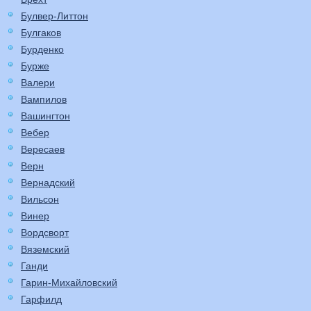
Булвер-Литтон
Булгаков
Бурденко
Бурже
Валери
Вампилов
Вашингтон
Вебер
Вересаев
Верн
Вернадский
Вильсон
Винер
Вордсворт
Вяземский
Ганди
Гарин-Михайловский
Гарфилд