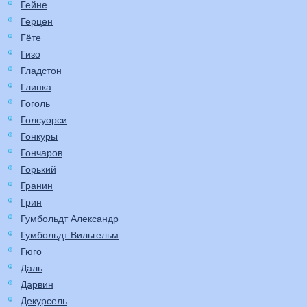
Гейне
Герцен
Гёте
Гизо
Гладстон
Глинка
Гоголь
Голсуорси
Гонкуры
Гончаров
Горький
Гранин
Грин
Гумбольдт Александр
Гумбольдт Вильгельм
Гюго
Даль
Дарвин
Декурсель