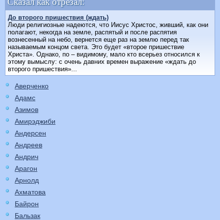
Сказал как отрезал:
До второго пришествия (ждать)
Люди религиозные надеются, что Иисус Христос, живший, как они
полагают, некогда на земле, распятый и после распятия
вознесенный на небо, вернется еще раз на землю перед так
называемым концом света. Это будет «второе пришествие
Христа». Однако, по – видимому, мало кто всерьез относился к
этому вымыслу: с очень давних времен выражение «ждать до
второго пришествия»...
Аверченко
Адамс
Азимов
Амирэджиби
Андерсен
Андреев
Андрич
Арагон
Арнолд
Ахматова
Байрон
Бальзак