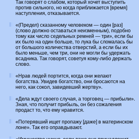
Так говорят о слабом, который хочет выступить
против сильного, но когда приближается [время]
наступления, отказывается.
«(Предел) сказанному человеком — один [раз]
(слово должно оставаться неизменным), подобно
тому как число седельных ремней — три», если бы
их было на один больше, то лука бы сломалась бы
от большого количества отверстий, а если бы их
было меньше, чем три, они не могли бы удержать
всадника. Так говорят, советуя кому-либо держать
слово.
«Нрав людей портится, когда они желают
богатства. Увидев богатство, они бросаются на
него, как сокол, завидевший жертву».
«Дела ждут своего случая, а торговец — прибыли».
Зная, что получит прибыль, он без сожаления
продаст то, что ему нравится.
«Потерявший ищет пропажу [даже] в материнском
лоне». Так его оправдывают.