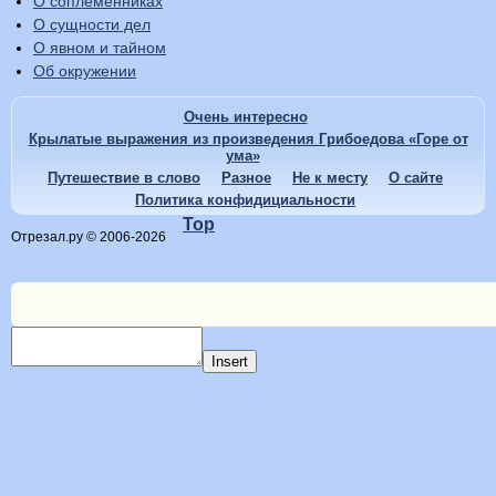
О соплеменниках
О сущности дел
О явном и тайном
Об окружении
Очень интересно
Крылатые выражения из произведения Грибоедова «Горе от
ума»
Путешествие в слово
Разное
Не к месту
О сайте
Политика конфидициальности
Top
Отрезал.ру © 2006-2026
Insert