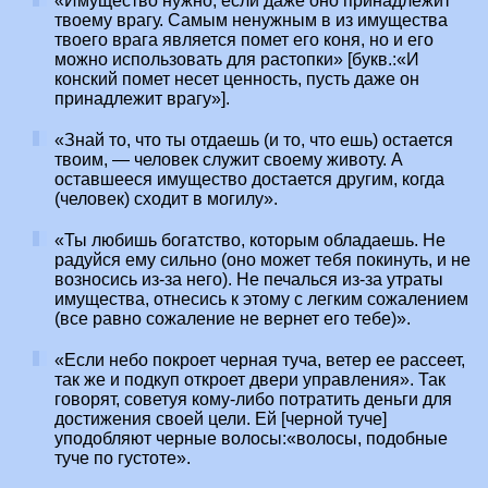
«Имущество нужно, если даже оно принадлежит
твоему врагу. Самым ненужным в из имущества
твоего врага является помет его коня, но и его
можно использовать для растопки» [букв.:«И
конский помет несет ценность, пусть даже он
принадлежит врагу»].
«Знай то, что ты отдаешь (и то, что ешь) остается
твоим, — человек служит своему животу. А
оставшееся имущество достается другим, когда
(человек) сходит в могилу».
«Ты любишь богатство, которым обладаешь. Не
радуйся ему сильно (оно может тебя покинуть, и не
возносись из-за него). Не печалься из-за утраты
имущества, отнесись к этому с легким сожалением
(все равно сожаление не вернет его тебе)».
«Если небо покроет черная туча, ветер ее рассеет,
так же и подкуп откроет двери управления». Так
говорят, советуя кому-либо потратить деньги для
достижения своей цели. Ей [черной туче]
уподобляют черные волосы:«волосы, подобные
туче по густоте».