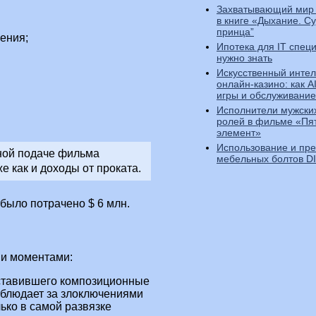
Захватывающий мир 
в книге «Дыхание. С
принца”
ения;
Ипотека для IT специ
нужно знать
Искусственный интел
онлайн-казино: как A
игры и обслуживание
Исполнители мужских
ролей в фильме «Пя
элемент»
Использование и пр
ной подаче фильма
мебельных болтов D
же как и доходы от проката.
 было потрачено $ 6 млн.
ми моментами:
ставившего композиционные
аблюдает за злоключениями
ько в самой развязке