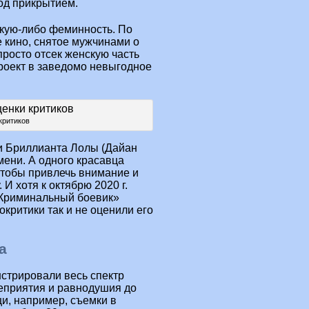
под прикрытием.
акую-либо феминность. По
е кино, снятое мужчинами о
росто отсек женскую часть
проект в заведомо невыгодное
критиков
и Бриллианта Лолы (Дайан
мени. А одного красавца
чтобы привлечь внимание и
И хотя к октябрю 2020 г.
«Криминальный боевик»
нокритики так и не оценили его
а
нстрировали весь спектр
неприятия и равнодушия до
и, например, съемки в