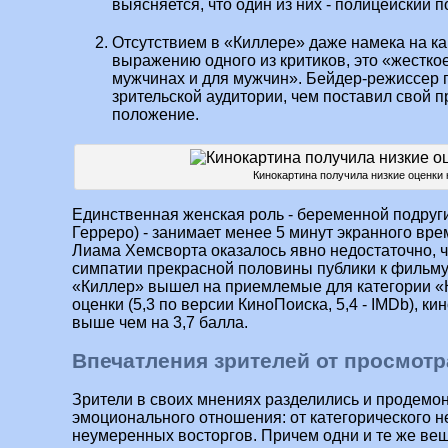
выясняется, что один из них - полицейский 
Отсутствием в «Киллере» даже намека на к
выражению одного из критиков, это «жестко
мужчинах и для мужчин». Бейдер-режиссер п
зрительской аудитории, чем поставил свой 
положение.
Кинокартина получила низкие оценки 
Единственная женская роль - беременной подруг
Герреро) - занимает менее 5 минут экранного вре
Лиама Хемсворта оказалось явно недостаточно, 
симпатии прекрасной половины публики к фильму. 
«Киллер» вышел на приемлемые для категории 
оценки (5,3 по версии КиноПоиска, 5,4 - IMDb), ки
выше чем на 3,7 балла.
Впечатления зрителей от просмотр
Зрители в своих мнениях разделились и продемо
эмоционального отношения: от категорического 
неумеренных восторгов. Причем одни и те же вещ