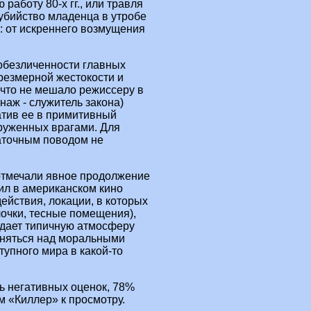
работу 80-х гг., или травля
убийство младенца в утробе
: от искреннего возмущения
 обезличенности главных
чрезмерной жестокости и
что не мешало режиссеру в
наж - служитель закона)
атив ее в примитивный
круженных врагами. Для
аточным поводом не
отмечали явное продолжение
ил в американском кино
ействия, локации, в которых
очки, тесные помещения),
здает типичную атмосферу
одняться над моральными
тупного мира в какой-то
ь негативных оценок, 78%
 «Киллер» к просмотру.