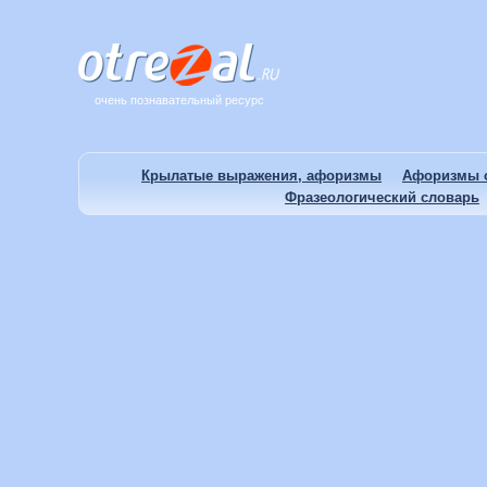
очень познавательный ресурс
Крылатые выражения, афоризмы
Афоризмы о
Фразеологический словарь