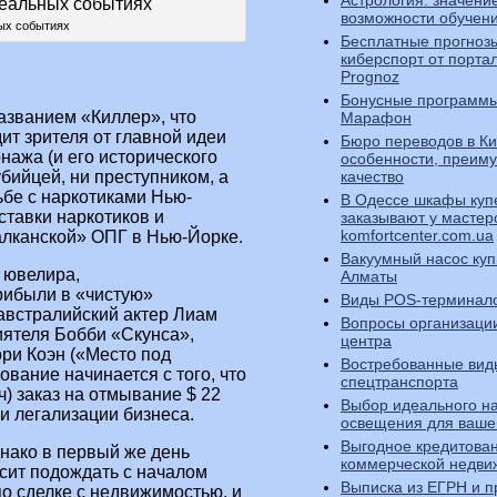
Астрология: значени
возможности обучен
ых событиях
Бесплатные прогноз
киберспорт от порта
Prognoz
Бонусные программы
азванием «Киллер», что
Марафон
дит зрителя от главной идеи
Бюро переводов в Ки
нажа (и его исторического
особенности, преим
бийцей, ни преступником, а
качество
ьбе с наркотиками Нью-
В Одессе шкафы куп
ставки наркотиков и
заказывают у мастер
komfortcenter.com.ua
алканской» ОПГ в Нью-Йорке.
Вакуумный насос куп
 ювелира,
Алматы
ибыли в «чистую»
Виды POS-терминал
австралийский актер Лиам
Вопросы организации
иятеля Бобби «Скунса»,
центра
ри Коэн («Место под
Востребованные вид
вание начинается с того, что
спецтранспорта
ч) заказ на отмывание $ 22
Выбор идеального н
и легализации бизнеса.
освещения для ваше
Выгодное кредитова
днако в первый же день
коммерческой недви
сит подождать с началом
Выписка из ЕГРН и п
о сделке с недвижимостью, и