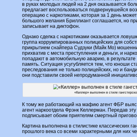
в руках молодых людей на 2 дня оказывается бол
предлагает воспользоваться подвернувшейся во
операцию с наркотиками, которая за 1 день может 
большого желания Бриллиант соглашается, но при
записывает на диктофон.
Однако сделка с наркотиками оказывается ловушк
группа коррумпированных полицейских для собст
прикрытием снайпера Судзуки (Майк Мо) мошенни
прихватив с места преступления и деньги, и нарко
попадают в автомобильную аварию, в результате
память. Ситуация усугубляется тем, что юноши с
преследования не только полицейских, но и банди
они подставили своей непродуманной инициатив
«Киллер» выполнен в стиле гангстерско
К тому же работающий на мафию агент ФБР выясня
агент наркоотдела Фрэнк Келлерман. Передав эт
подписывает обоим приятелям смертный пригово
Картина выполнена в стилистике классических ганг
прошлого века со всеми характерными для них че