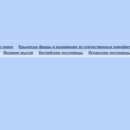
 науке
Крылатые фразы и выражения из отечественных кинофи
Великие мысли
Английские пословицы
Испанские пословиц