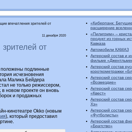
«Киберпанк: Бегущие
бщие впечатления зрителей от
расширение вселенн
«Пилигрим» – криста
11 декабря 2020
продукт из горных ис
Кавказа
 зрителей от
Автомобили КАМАЗ
Актерский состав и и
фильме «Джентльме
Актерский состав рус
+) положены подлинные
короткометражки «Б
стория исчезновения
Актерский состав се
ала Малика Бейдера
«Возмездие»
стал не только режиссером,
Актерский состав се
 в новом проекте он вновь
«Квест»
зборок и продажных
Актерский состав се
Хэ»
Актерский состав се
айн-кинотеатре Okko (новым
«Футболисты»
вия
), который предоставил
Актерский состав фи
ртине.
«Братство»