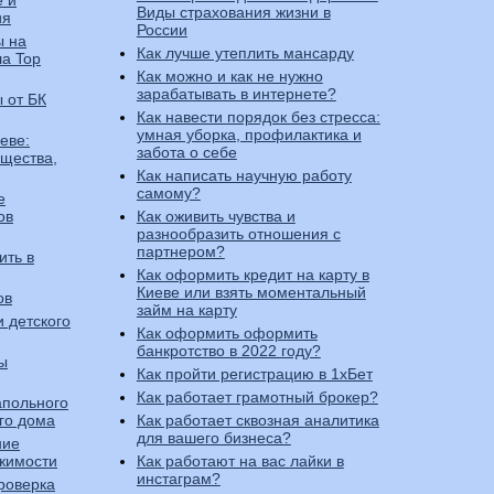
е и
Виды страхования жизни в
ия
России
ы на
Как лучше утеплить мансарду
ла Top
Как можно и как не нужно
зарабатывать в интернете?
 от БК
Как навести порядок без стресса:
умная уборка, профилактика и
еве:
забота о себе
ущества,
Как написать научную работу
самому?
е
ов
Как оживить чувства и
разнообразить отношения с
партнером?
ить в
Как оформить кредит на карту в
Киеве или взять моментальный
ов
займ на карту
 детского
Как оформить оформить
банкротство в 2022 году?
ы
Как пройти регистрацию в 1хБет
Как работает грамотный брокер?
апольного
го дома
Как работает сквозная аналитика
для вашего бизнеса?
ние
жимости
Как работают на вас лайки в
инстаграм?
роверка