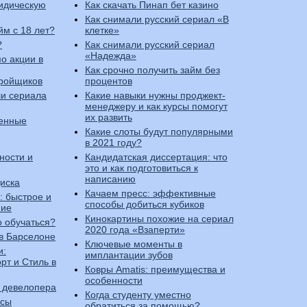
идическую
Как скачать Пинап бет кaзино
Как снимали русский сериал «В
йм с 18 лет?
клетке»
?
Как снимали русский сериал
«Надежда»
по акции в
Как срочно получить займ без
тройщиков
процентов
ли сериала
Какие навыки нужны проджект-
менеджеру и как курсы помогут
их развить
пенные
Какие слоты будут популярными
в 2021 году?
ности и
Кандидатская диссертация: что
это и как подготовиться к
написанию
иска
Качаем пресс: эффективные
: быстрое и
способы добиться кубиков
ние
Кинокартины похожие на сериал
го обучаться?
2020 года «Взаперти»
в Барселоне
Ключевые моменты в
и:
имплантации зубов
рт и Стиль в
Ковры Amatis: преимущества и
особенности
 девелопера
Когда студенту уместно
нсы
обратиться за помощью?