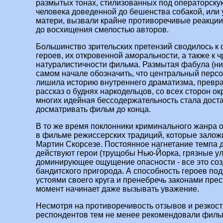
размытых тонах, стилизованных под операторскую 
человека доведенной до бешенства собакой, или 
матери, вызвали крайне противоречивые реакции
до восхищения смелостью авторов.
Большинство зрительских претензий сводилось к
героев, их откровенной аморальности, а также к 
натуралистичности фильма. Размытая фабула (ни
самом начале обозначить, что центральный персо
лишила историю внутреннего драматизма, превр
рассказ о буднях наркодельцов, со всех сторон о
многих идейная бессодержательность стала дост
досматривать фильм до конца.
В то же время поклонники криминального жанра 
в фильме режиссерских традиций, которые залож
Мартин Скорсезе. Постоянное нагнетание темпа д
действуют герои (трущобы Нью-Йорка, грязные ул
доминирующее ощущение опасности - все это со
бандитского пригорода. А способность героев п
устоями своего круга и пренебречь законами прес
момент начинает даже вызывать уважение.
Несмотря на противоречивость отзывов и резкост
респондентов тем не менее рекомендовали фильм