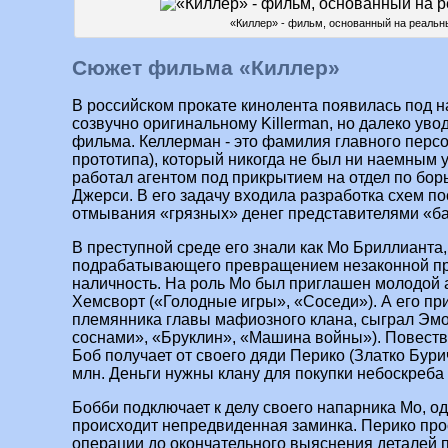
«Киллер» - фильм, основанный на реальн
Сюжет фильма «Киллер»
В российском прокате кинолента появилась под н
созвучно оригинальному Killerman, но далеко уво
фильма. Келлерман - это фамилия главного персо
прототипа), который никогда не был ни наемным у
работал агентом под прикрытием на отдел по бор
Джерси. В его задачу входила разработка схем по
отмывания «грязных» денег представителями «б
В преступной среде его знали как Мо Бриллианта,
подрабатывающего превращением незаконной пр
наличность. На роль Мо был приглашен молодой 
Хемсворт («Голодные игры», «Соседи»). А его пр
племянника главы мафиозного клана, сыграл Эмо
соснами», «Бруклин», «Машина войны»). Повество
Боб получает от своего дяди Перико (Златко Бури
млн. Деньги нужны клану для покупки небоскреба 
Бобби подключает к делу своего напарника Мо, о
происходит непредвиденная заминка. Перико про
операции до окончательного выяснения деталей п