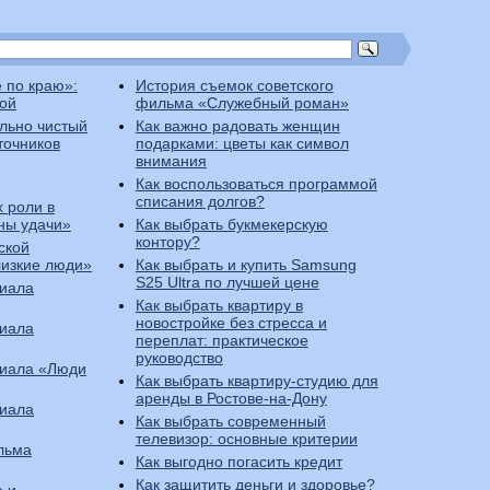
 по краю»:
История съемок советского
ой
фильма «Служебный роман»
льно чистый
Как важно радовать женщин
точников
подарками: цветы как символ
внимания
Как воспользоваться программой
списания долгов?
х роли в
ны удачи»
Как выбрать букмекерскую
контору?
ской
лизкие люди»
Как выбрать и купить Samsung
S25 Ultra по лучшей цене
риала
Как выбрать квартиру в
новостройке без стресса и
риала
переплат: практическое
руководство
риала «Люди
Как выбрать квартиру-студию для
аренды в Ростове-на-Дону
риала
Как выбрать современный
телевизор: основные критерии
льма
Как выгодно погасить кредит
Как защитить деньги и здоровье?