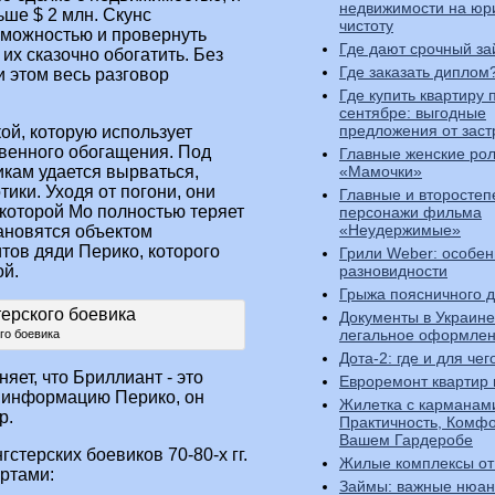
недвижимости на юр
ьше $ 2 млн. Скунс
чистоту
зможностью и провернуть
Где дают срочный за
их сказочно обогатить. Без
Где заказать диплом
 этом весь разговор
Где купить квартиру 
сентябре: выгодные
предложения от зас
ой, которую использует
венного обогащения. Под
Главные женские ро
кам удается вырваться,
«Мамочки»
тики. Уходя от погони, они
Главные и второсте
 которой Мо полностью теряет
персонажи фильма
«Неудержимые»
тановятся объектом
тов дяди Перико, которого
Грили Weber: особен
ой.
разновидности
Грыжа поясничного д
Документы в Украине
легальное оформле
го боевика
Дота-2: где и для че
ет, что Бриллиант - это
Евроремонт квартир 
у информацию Перико, он
Жилетка с карманам
р.
Практичность, Комфо
Вашем Гардеробе
стерских боевиков 70-80-х гг.
Жилые комплексы от
ртами:
Займы: важные нюа