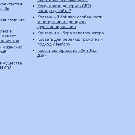
фантастики
Кому можно доверить СЕО
удьба
раскрутку сайта?
Косвенный бойлер: особенности
алистов: что
конструкции и принципы
функционирования
лект в
Критерии выбора велотренажера
I меняет
Кровать для ребенка: грамотный
 клиентов
подход к выбору
 и женских
Крылатые фразы из «Кин-Дза-
тый
Дза»
еимущества
IN 603