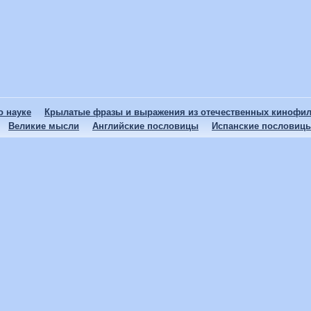
 науке
Крылатые фразы и выражения из отечественных кинофи
Великие мысли
Английские пословицы
Испанские пословиц