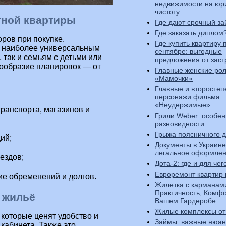
недвижимости на юр
чистоту
тной квартиры
Где дают срочный за
Где заказать диплом
ров при покупке.
Где купить квартиру 
я наиболее универсальным
сентябре: выгодные
 так и семьям с детьми или
предложения от зас
ообразие планировок — от
Главные женские ро
«Мамочки»
Главные и второсте
персонажи фильма
«Неудержимые»
ранспорта, магазинов и
Грили Weber: особен
разновидности
Грыжа поясничного д
ий;
Документы в Украине
легальное оформле
ездов;
Дота-2: где и для че
Евроремонт квартир 
ие обременений и долгов.
Жилетка с карманам
Практичность, Комфо
 жильё
Вашем Гардеробе
Жилые комплексы от
 которые ценят удобство и
Займы: важные нюа
кабинета. Также это