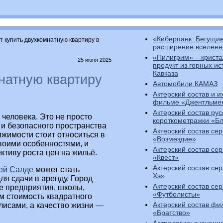
«Киберпанк: Бегущие
т купить двухкомнатную квартиру в
расширение вселенн
«Пилигрим» – криста
25 июня 2025
продукт из горных ис
Кавказа
натную квартиру
Автомобили КАМАЗ
Актерский состав и и
фильме «Джентльме
Актерский состав рус
человека. Это не просто
короткометражки «Б
и безопасного пространства
Актерский состав се
жимости стоит относиться в
«Возмездие»
воими особенностями, и
Актерский состав се
ктиву роста цен на жильё.
«Квест»
Актерский состав се
ней Салде
может стать
Хэ»
ля сдачи в аренду. Город
Актерский состав се
е предприятия, школы,
«Футболисты»
м стоимость квадратного
Актерский состав фи
лисами, а качество жизни —
«Братство»