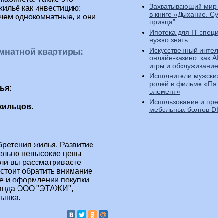
Захватывающий мир 
жильё как инвестицию:
в книге «Дыхание. С
 чем однокомнатные, и они
принца”
Ипотека для IT специ
нужно знать
Искусственный интел
мнатной квартиры:
онлайн-казино: как A
игры и обслуживание
Исполнители мужских
ролей в фильме «Пя
лья
;
элемент»
Использование и пр
 жильцов
.
мебельных болтов D
ретения жилья. Развитие
тельно невысокие цены
сли вы рассматриваете
 стоит обратить внимание
е и оформлении покупки
манда ООО "ЭТАЖИ",
рынка.