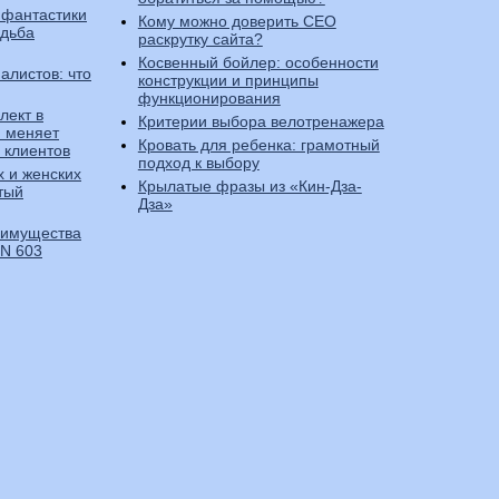
фантастики
Кому можно доверить СЕО
удьба
раскрутку сайта?
Косвенный бойлер: особенности
алистов: что
конструкции и принципы
функционирования
лект в
Критерии выбора велотренажера
I меняет
Кровать для ребенка: грамотный
 клиентов
подход к выбору
 и женских
Крылатые фразы из «Кин-Дза-
тый
Дза»
еимущества
IN 603