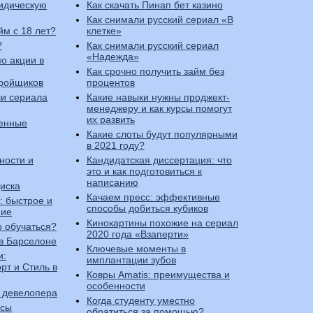
идическую
Как скачать Пинап бет кaзино
Как снимали русский сериал «В
йм с 18 лет?
клетке»
?
Как снимали русский сериал
«Надежда»
по акции в
Как срочно получить займ без
тройщиков
процентов
ли сериала
Какие навыки нужны проджект-
менеджеру и как курсы помогут
их развить
пенные
Какие слоты будут популярными
в 2021 году?
ности и
Кандидатская диссертация: что
это и как подготовиться к
написанию
иска
Качаем пресс: эффективные
: быстрое и
способы добиться кубиков
ние
Кинокартины похожие на сериал
го обучаться?
2020 года «Взаперти»
в Барселоне
Ключевые моменты в
и:
имплантации зубов
рт и Стиль в
Ковры Amatis: преимущества и
особенности
 девелопера
Когда студенту уместно
нсы
обратиться за помощью?