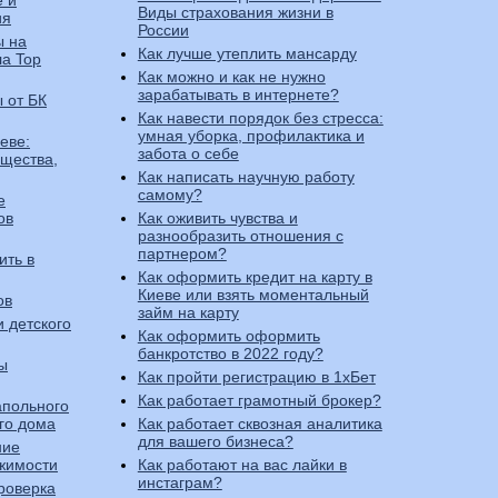
е и
Виды страхования жизни в
ия
России
ы на
Как лучше утеплить мансарду
ла Top
Как можно и как не нужно
зарабатывать в интернете?
 от БК
Как навести порядок без стресса:
умная уборка, профилактика и
еве:
забота о себе
ущества,
Как написать научную работу
самому?
е
ов
Как оживить чувства и
разнообразить отношения с
партнером?
ить в
Как оформить кредит на карту в
Киеве или взять моментальный
ов
займ на карту
 детского
Как оформить оформить
банкротство в 2022 году?
ы
Как пройти регистрацию в 1хБет
Как работает грамотный брокер?
апольного
го дома
Как работает сквозная аналитика
для вашего бизнеса?
ние
жимости
Как работают на вас лайки в
инстаграм?
роверка