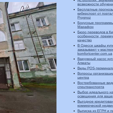
Астрология: значени
возможности обучен
Бесплатные прогноз
киберспорт от порта
Prognoz
Бонусные программы
Марафон
Бюро переводов в Ки
особенности, преим
качество
В Одессе шкафы куп
заказывают у мастер
komfortcenter.com.ua
Вакуумный насос куп
Алматы
Виды POS-терминал
Вопросы организации
центра
Востребованные вид
спецтранспорта
Выбор идеального н
освещения для ваше
Выгодное кредитова
коммерческой недви
Выписка из ЕГРН и п