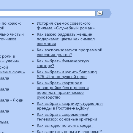
 по краю»:
История съемок советского
ой
фильма «Служебный роман»
льно чистый
Как важно радовать женщин
точников
подарками: цветы как символ
внимания
Как воспользоваться программой
списания долгов?
х роли в
ны удачи»
Как выбрать букмекерскую
контору?
ской
лизкие люди»
Как выбрать и купить Samsung
S25 Ultra по лучшей цене
риала
Как выбрать квартиру в
новостройке без стресса и
риала
переплат: практическое
руководство
риала «Люди
Как выбрать квартиру-студию для
аренды в Ростове-на-Дону
риала
Как выбрать современный
телевизор: основные критерии
льма
Как выгодно погасить кредит
Как защитить деньги и здоровье?