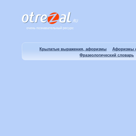
очень познавательный ресурс
Крылатые выражения, афоризмы
Афоризмы о
Фразеологический словарь