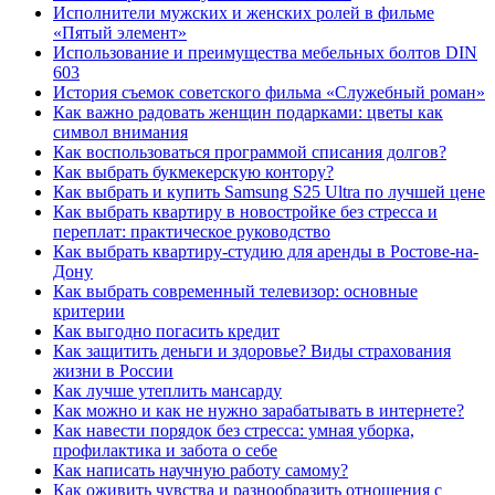
Исполнители мужских и женских ролей в фильме
«Пятый элемент»
Использование и преимущества мебельных болтов DIN
603
История съемок советского фильма «Служебный роман»
Как важно радовать женщин подарками: цветы как
символ внимания
Как воспользоваться программой списания долгов?
Как выбрать букмекерскую контору?
Как выбрать и купить Samsung S25 Ultra по лучшей цене
Как выбрать квартиру в новостройке без стресса и
переплат: практическое руководство
Как выбрать квартиру-студию для аренды в Ростове-на-
Дону
Как выбрать современный телевизор: основные
критерии
Как выгодно погасить кредит
Как защитить деньги и здоровье? Виды страхования
жизни в России
Как лучше утеплить мансарду
Как можно и как не нужно зарабатывать в интернете?
Как навести порядок без стресса: умная уборка,
профилактика и забота о себе
Как написать научную работу самому?
Как оживить чувства и разнообразить отношения с