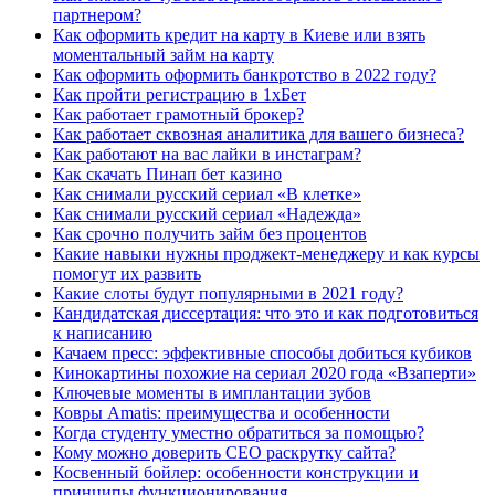
партнером?
Как оформить кредит на карту в Киеве или взять
моментальный займ на карту
Как оформить оформить банкротство в 2022 году?
Как пройти регистрацию в 1хБет
Как работает грамотный брокер?
Как работает сквозная аналитика для вашего бизнеса?
Как работают на вас лайки в инстаграм?
Как скачать Пинап бет кaзино
Как снимали русский сериал «В клетке»
Как снимали русский сериал «Надежда»
Как срочно получить займ без процентов
Какие навыки нужны проджект-менеджеру и как курсы
помогут их развить
Какие слоты будут популярными в 2021 году?
Кандидатская диссертация: что это и как подготовиться
к написанию
Качаем пресс: эффективные способы добиться кубиков
Кинокартины похожие на сериал 2020 года «Взаперти»
Ключевые моменты в имплантации зубов
Ковры Amatis: преимущества и особенности
Когда студенту уместно обратиться за помощью?
Кому можно доверить СЕО раскрутку сайта?
Косвенный бойлер: особенности конструкции и
принципы функционирования