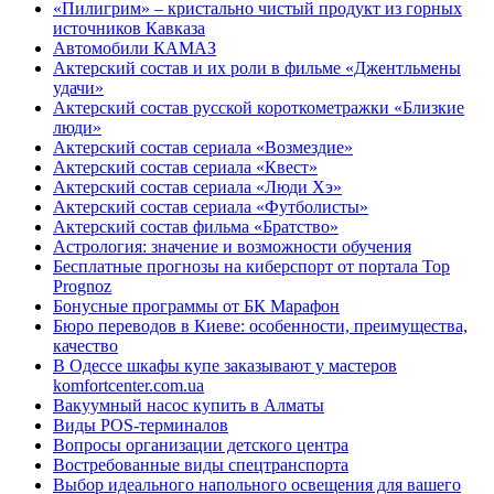
«Пилигрим» – кристально чистый продукт из горных
источников Кавказа
Автомобили КАМАЗ
Актерский состав и их роли в фильме «Джентльмены
удачи»
Актерский состав русской короткометражки «Близкие
люди»
Актерский состав сериала «Возмездие»
Актерский состав сериала «Квест»
Актерский состав сериала «Люди Хэ»
Актерский состав сериала «Футболисты»
Актерский состав фильма «Братство»
Астрология: значение и возможности обучения
Бесплатные прогнозы на киберспорт от портала Top
Prognoz
Бонусные программы от БК Марафон
Бюро переводов в Киеве: особенности, преимущества,
качество
В Одессе шкафы купе заказывают у мастеров
komfortcenter.com.ua
Вакуумный насос купить в Алматы
Виды POS-терминалов
Вопросы организации детского центра
Востребованные виды спецтранспорта
Выбор идеального напольного освещения для вашего