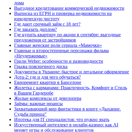
дома
Выгодное кредитование коммерческой недвижимости
Выписка из ЕГРН и проверка недвижимости на
юридическую чистоту
Где дают срочный займ с 18 лет?
Где заказать диплом?
Где купить квартиру по акции в сентябре: выгодные
предложения от застройщиков
Главные женские роли сериала «Мамочки»
Главные и второстепенные персонажи фильма
«Неудержимые»
Грили Weber: особенности и разновидности
Грыжа поясничного диска
Документы в Украине: быстрое и легальное оформление
Дота-2: где и для чего обучаться?
Евроремонт квартир в Барселоне
Жилетка с карманами: Практичность, Комфорт и Стиль
в Вашем Гардеробе
Жилые комплексы от девелопера
Займы: важные нюансы
Захватывающий мир фантастики в книге «Дыхание.
Судьба принца”
Ипотека для IT специалистов: что нужно знать
Искусственный интеллект в онлайн-казино: как AI
меняет игры и обслуживание клиентов