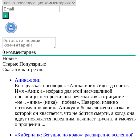
0
комментариев
Новые
Старые
Популярные
Сказал как отрезал:
Аника-воин
Есть русская поговорка: «Аника-воин сидит да воет».
Имя «Аник а» избрано для этой насмешливой
пословицы неспроста: по-гречески «а» - отрицание
«не», «ника» (ника)- «победа». Наверно, именно
поэтому про «воина Анику» и была сложена сказка, в
которой он хвастается, что не боится смерти, а когда она
вдруг появляется перед ним, начинает трусить и умолять
о прощении....
«Киберпанк: Бегущие по краю»: расширение вселенной