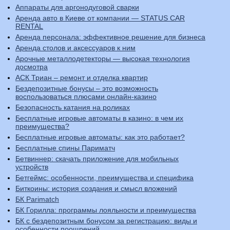
Аппараты для аргонодуговой сварки
Аренда авто в Киеве от компании — STATUS CAR
RENTAL
Аренда персонала: эффективное решение для бизнеса
Аренда столов и аксессуаров к ним
Арочные металлодетекторы — высокая технология
досмотра
АСК Триан – ремонт и отделка квартир
Бездепозитные бонусы – это возможность
воспользоваться плюсами онлайн-казино
Безопасность катания на роликах
Бесплатные игровые автоматы в казино: в чем их
преимущества?
Бесплатные игровые автоматы: как это работает?
Бесплатные спины Париматч
Бетвиннер: скачать приложение для мобильных
устройств
Бетгеймс: особенности, преимущества и специфика
Биткоины: история создания и смысл вложений
БК Parimatch
БК Горилла: программы лояльности и преимущества
БК с бездепозитным бонусом за регистрацию: виды и
особенности поощрений