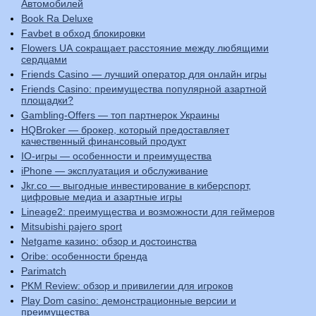
Автомобилей
Book Ra Deluxe
Favbet в обход блокировки
Flowers UA сокращает расстояние между любящими
сердцами
Friends Casino — лучший оператор для онлайн игры
Friends Casino: преимущества популярной азартной
площадки?
Gambling-Offers — топ партнерок Украины
HQBroker — брокер, который предоставляет
качественный финансовый продукт
IO-игры — особенности и преимущества
iPhone — эксплуатация и обслуживание
Jkr.co — выгодные инвестирование в киберспорт,
цифровые медиа и азартные игры
Lineage2: преимущества и возможности для геймеров
Mitsubishi pajero sport
Netgame казино: обзор и достоинства
Oribe: особенности бренда
Parimatch
PKM Review: обзор и привилегии для игроков
Play Dom casino: демонстрационные версии и
преимущества