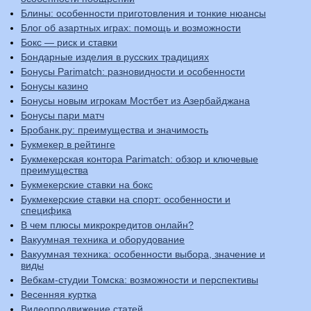
Блины: особенности приготовления и тонкие нюансы
Блог об азартных играх: помощь и возможности
Бокс — риск и ставки
Бондарные изделия в русских традициях
Бонусы Parimatch: разновидности и особенности
Бонусы казино
Бонусы новым игрокам Мостбет из Азербайджана
Бонусы пари матч
Бробанк.ру: преимущества и значимость
Букмекер в рейтинге
Букмекерская контора Parimatch: обзор и ключевые
преимущества
Букмекерские ставки на бокс
Букмекерские ставки на спорт: особенности и
специфика
В чем плюсы микрокредитов онлайн?
Вакуумная техника и оборудование
Вакуумная техника: особенности выбора, значение и
виды
Вебкам-студии Томска: возможности и перспективы
Весенняя куртка
Видеопродвижение статей