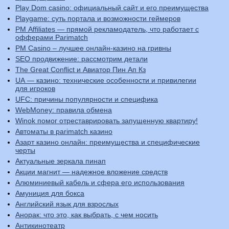
Play Dom casino: официальный сайт и его преимущества
Playgame: суть портала и возможности геймеров
PM Affiliates — прямой рекламодатель, что работает с
офферами Parimatch
PM Casino – лучшее онлайн-казино на гривны
SEO продвижение: рассмотрим детали
The Great Conflict и Авиатор Пин Ап Кз
UA — казино: технические особенности и привилегии
для игроков
UFC: причины популярности и специфика
WebMoney: правила обмена
Winok помог отреставрировать запущенную квартиру!
Автоматы в parimatch казино
Азарт казино онлайн: преимущества и специфические
черты
Актуальные зеркала пинап
Акции магнит — надежное вложение средств
Алюминиевый кабель и сфера его использования
Амуниция для бокса
Английский язык для взрослых
Анорак: что это, как выбрать, с чем носить
Антикинотеатр