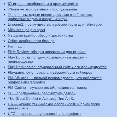
IO-игры — особенности и преимущества
iPhone — эксплуатация и обслуживание
Jkr.co — выгодные инвестирование в киберспорт,
цифровые медиа и азартные игры
Lineage2: преимущества и возможности для геймеров
Mitsubishi pajero sport
Netgame казино: обзор и достоинства
Oribe: особенности бренда
Parimatch
PKM Review: обзор и привилегии для игроков
Play Dom casino: демонстрационные версии и
преимущества
Play Dom casino: официальный сайт и его преимущества
Playgame: суть портала и возможности геймеров
PM Affiliates — прямой рекламодатель, что работает с
офферами Parimatch
PM Casino – лучшее онлайн-казино на гривны
SEO продвижение: рассмотрим детали
The Great Conflict и Авиатор Пин Ап Кз
UA — казино: технические особенности и привилегии
для игроков
UFC: причины популярности и специфика