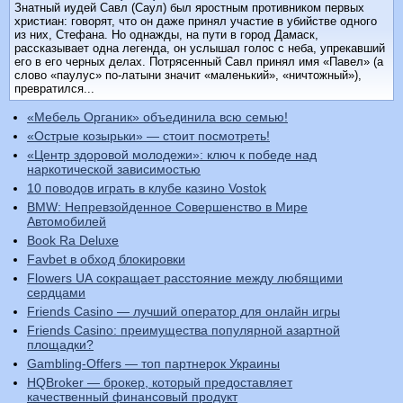
Знатный иудей Савл (Саул) был яростным противником первых
христиан: говорят, что он даже принял участие в убийстве одного
из них, Стефана. Но однажды, на пути в го­род Дамаск,
рассказывает одна легенда, он услышал голос с неба, упрекавший
его в его черных делах. Потрясенный Савл принял имя «Павел» (а
слово «паулус» по-латыни значит «маленький», «ничтожный»),
превратился...
«Мебель Органик» объединила всю семью!
«Острые козырьки» — стоит посмотреть!
«Центр здоровой молодежи»: ключ к победе над
наркотической зависимостью
10 поводов играть в клубе казино Vostok
BMW: Непревзойденное Совершенство в Мире
Автомобилей
Book Ra Deluxe
Favbet в обход блокировки
Flowers UA сокращает расстояние между любящими
сердцами
Friends Casino — лучший оператор для онлайн игры
Friends Casino: преимущества популярной азартной
площадки?
Gambling-Offers — топ партнерок Украины
HQBroker — брокер, который предоставляет
качественный финансовый продукт