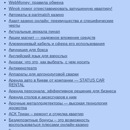
WebMoney: правила обмена
Winok помог отреставрировать запущенную квартиру!
Автоматы в parimatch казино
Азарт казино онлайн: преимущества и специфические
черты
Актуальные зеркала пинап
Акции магнит — надежное вложение средств
Алюминиевый кабель и сфера его использования
Амуниция для бокса
Английский язык для взрослых
Анорак: что это, как выбрать, с чем носить
Антикинотеатр
Аппараты для аргонодуговой сварки
Аренда авто в Киеве от компании — STATUS CAR
RENTAL
Аренда персонала: эффективное решение для бизнеса
Аренда столов и аксессуаров к ним
Арочные металлодетекторы — высокая технология
досмотра
АСК Триан – ремонт и отделка квартир
Бездепозитные бонусы – это возможность
воспользоваться плюсами онлайн-казино