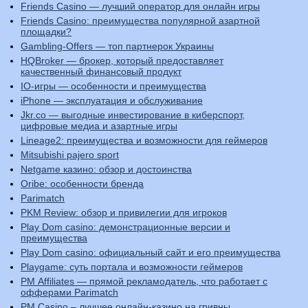
Friends Casino — лучший оператор для онлайн игры
Friends Casino: преимущества популярной азартной
площадки?
Gambling-Offers — топ партнерок Украины
HQBroker — брокер, который предоставляет
качественный финансовый продукт
IO-игры — особенности и преимущества
iPhone — эксплуатация и обслуживание
Jkr.co — выгодные инвестирование в киберспорт,
цифровые медиа и азартные игры
Lineage2: преимущества и возможности для геймеров
Mitsubishi pajero sport
Netgame казино: обзор и достоинства
Oribe: особенности бренда
Parimatch
PKM Review: обзор и привилегии для игроков
Play Dom casino: демонстрационные версии и
преимущества
Play Dom casino: официальный сайт и его преимущества
Playgame: суть портала и возможности геймеров
PM Affiliates — прямой рекламодатель, что работает с
офферами Parimatch
PM Casino – лучшее онлайн-казино на гривны