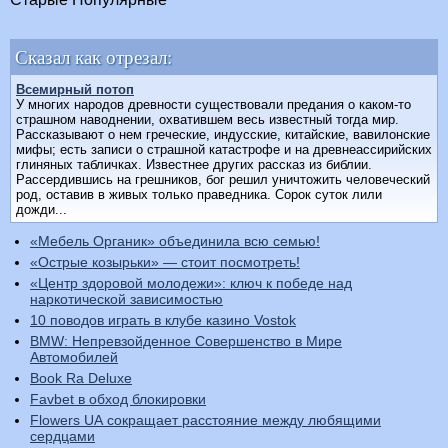
Сказал как отрезал:
Всемирный потоп
У многих народов древности существовали предания о каком-то
страшном наводнении, охватившем весь известный тогда мир.
Рассказывают о нем греческие, индусские, китайские, вавилонские
мифы; есть записи о страшной катастрофе и на древнеассирийских
глиняных табличках. Известнее других рассказ из библии.
Рассердившись на грешников, бог решил уничтожить человеческий
род, оставив в живых только праведника. Сорок суток лили
дожди...
«Мебель Органик» объединила всю семью!
«Острые козырьки» — стоит посмотреть!
«Центр здоровой молодежи»: ключ к победе над
наркотической зависимостью
10 поводов играть в клубе казино Vostok
BMW: Непревзойденное Совершенство в Мире
Автомобилей
Book Ra Deluxe
Favbet в обход блокировки
Flowers UA сокращает расстояние между любящими
сердцами