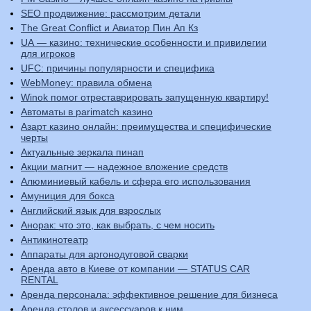
SEO продвижение: рассмотрим детали
The Great Conflict и Авиатор Пин Ап Кз
UA — казино: технические особенности и привилегии
для игроков
UFC: причины популярности и специфика
WebMoney: правила обмена
Winok помог отреставрировать запущенную квартиру!
Автоматы в parimatch казино
Азарт казино онлайн: преимущества и специфические
черты
Актуальные зеркала пинап
Акции магнит — надежное вложение средств
Алюминиевый кабель и сфера его использования
Амуниция для бокса
Английский язык для взрослых
Анорак: что это, как выбрать, с чем носить
Антикинотеатр
Аппараты для аргонодуговой сварки
Аренда авто в Киеве от компании — STATUS CAR
RENTAL
Аренда персонала: эффективное решение для бизнеса
Аренда столов и аксессуаров к ним