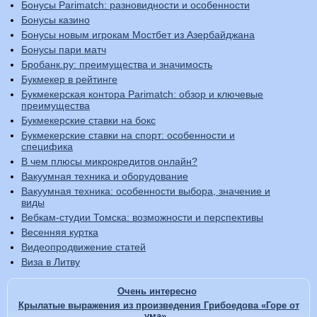
Бонусы Parimatch: разновидности и особенности
Бонусы казино
Бонусы новым игрокам Мостбет из Азербайджана
Бонусы пари матч
Бробанк.ру: преимущества и значимость
Букмекер в рейтинге
Букмекерская контора Parimatch: обзор и ключевые
преимущества
Букмекерские ставки на бокс
Букмекерские ставки на спорт: особенности и
специфика
В чем плюсы микрокредитов онлайн?
Вакуумная техника и оборудование
Вакуумная техника: особенности выбора, значение и
виды
Вебкам-студии Томска: возможности и перспективы
Весенняя куртка
Видеопродвижение статей
Виза в Литву
Очень интересно
Крылатые выражения из произведения Грибоедова «Горе от
ума»