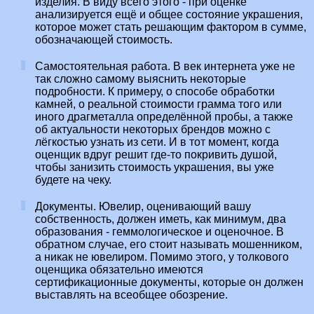
изделия. В виду всего этого - при оценке
анализируется ещё и общее состояние украшения,
которое может стать решающим фактором в сумме,
обозначающей стоимость.
Самостоятельная работа. В век интернета уже не
так сложно самому выяснить некоторые
подробности. К примеру, о способе обработки
камней, о реальной стоимости грамма того или
иного драгметалла определённой пробы, а также
об актуальности некоторых брендов можно с
лёгкостью узнать из сети. И в тот момент, когда
оценщик вдруг решит где-то покривить душой,
чтобы занизить стоимость украшения, вы уже
будете на чеку.
Документы. Ювелир, оценивающий вашу
собственность, должен иметь, как минимум, два
образования - геммологическое и оценочное. В
обратном случае, его стоит называть мошенником,
а никак не ювелиром. Помимо этого, у толкового
оценщика обязательно имеются
сертификационные документы, которые он должен
выставлять на всеобщее обозрение.