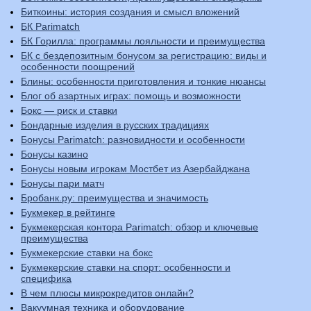
Биткоины: история создания и смысл вложений
БК Parimatch
БК Горилла: программы лояльности и преимущества
БК с бездепозитным бонусом за регистрацию: виды и
особенности поощрений
Блины: особенности приготовления и тонкие нюансы
Блог об азартных играх: помощь и возможности
Бокс — риск и ставки
Бондарные изделия в русских традициях
Бонусы Parimatch: разновидности и особенности
Бонусы казино
Бонусы новым игрокам Мостбет из Азербайджана
Бонусы пари матч
Бробанк.ру: преимущества и значимость
Букмекер в рейтинге
Букмекерская контора Parimatch: обзор и ключевые
преимущества
Букмекерские ставки на бокс
Букмекерские ставки на спорт: особенности и
специфика
В чем плюсы микрокредитов онлайн?
Вакуумная техника и оборудование