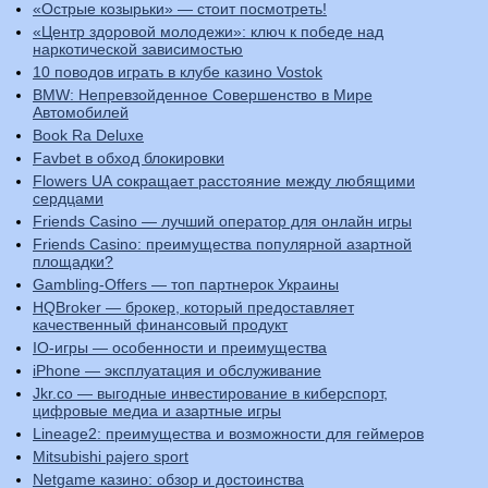
«Острые козырьки» — стоит посмотреть!
«Центр здоровой молодежи»: ключ к победе над
наркотической зависимостью
10 поводов играть в клубе казино Vostok
BMW: Непревзойденное Совершенство в Мире
Автомобилей
Book Ra Deluxe
Favbet в обход блокировки
Flowers UA сокращает расстояние между любящими
сердцами
Friends Casino — лучший оператор для онлайн игры
Friends Casino: преимущества популярной азартной
площадки?
Gambling-Offers — топ партнерок Украины
HQBroker — брокер, который предоставляет
качественный финансовый продукт
IO-игры — особенности и преимущества
iPhone — эксплуатация и обслуживание
Jkr.co — выгодные инвестирование в киберспорт,
цифровые медиа и азартные игры
Lineage2: преимущества и возможности для геймеров
Mitsubishi pajero sport
Netgame казино: обзор и достоинства