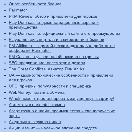
Oribe: особенности бренда
Parimatch
PKM Review: обзор и привилегии для игроков
Play Dom casino: демонстрационные версии и
преимущества
Play Dom casino: официальный сайт и его преимущества
Playgame: суть портала и возможности геймеров
PM Affiliates — прямой рекламодатель, что работает с
офферами Parimatch
PM Casino – лучшее онлайн-казино на гривны
SEO продвижение: рассмотрим детали
The Great Conflict и Авиатор Пин Ап Кз
UA — казино: технические особенности и привилегии
для игроков
UFC: причины популярности и специфика
WebMoney: правила обмена
Winok помог отреставрировать запущенную квартиру!
Автоматы в parimatch казино
Азарт казино онлайн: преимущества и специфические
черты
Актуальные зеркала пинап
Акции магнит — надежное вложение средств