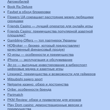
Автомобилей
Book Ra Deluxe
Favbet в обход блокировки
Flowers UA сокращает расстояние между любящими
сердцами
Friends Casino — лучший оператор для онлайн игры
Friends Casino: преимущества популярной азартной
площадки?
Gambling-Offers — топ партнерок Украины
HQBroker — брокер, который предоставляет
качественный финансовый продукт
IO-игры — особенности и преимущества
iPhone — эксплуатация и обслуживание
Jkr.co — выгодные инвестирование в киберспорт,
цифровые медиа и азартные игры
Lineage2: преимущества и возможности для геймеров
Mitsubishi pajero sport
Netgame казино: обзор и достоинства
Oribe: особенности бренда
Parimatch
PKM Review: обзор и привилегии для игроков
Play Dom casino: демонстрационные версии и
преимущества