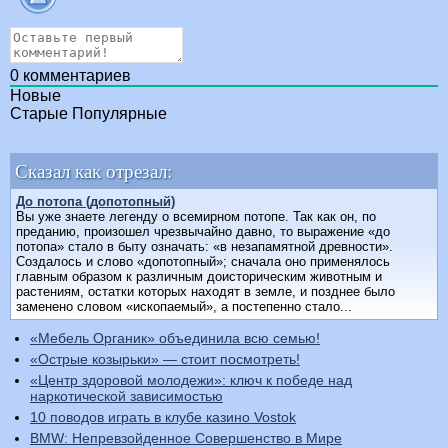
0
комментариев
Новые
Старые
Популярные
Сказал как отрезал:
До потопа (допотопный)
Вы уже знаете легенду о всемирном потопе. Так как он, по
преданию, произошел чрезвычайно давно, то выражение «до
потопа» стало в быту означать: «в незапамятной древности».
Создалось и слово «допотопный»; сначала оно применялось
главным образом к различным доисторическим животным и
растениям, остатки которых находят в земле, и позднее было
заменено словом «ископаемый», а постепенно стало...
«Мебель Органик» объединила всю семью!
«Острые козырьки» — стоит посмотреть!
«Центр здоровой молодежи»: ключ к победе над
наркотической зависимостью
10 поводов играть в клубе казино Vostok
BMW: Непревзойденное Совершенство в Мире