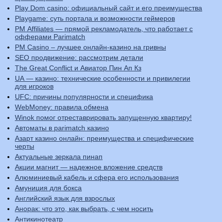
Play Dom casino: официальный сайт и его преимущества
Playgame: суть портала и возможности геймеров
PM Affiliates — прямой рекламодатель, что работает с
офферами Parimatch
PM Casino – лучшее онлайн-казино на гривны
SEO продвижение: рассмотрим детали
The Great Conflict и Авиатор Пин Ап Кз
UA — казино: технические особенности и привилегии
для игроков
UFC: причины популярности и специфика
WebMoney: правила обмена
Winok помог отреставрировать запущенную квартиру!
Автоматы в parimatch казино
Азарт казино онлайн: преимущества и специфические
черты
Актуальные зеркала пинап
Акции магнит — надежное вложение средств
Алюминиевый кабель и сфера его использования
Амуниция для бокса
Английский язык для взрослых
Анорак: что это, как выбрать, с чем носить
Антикинотеатр