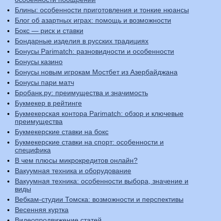
Блины: особенности приготовления и тонкие нюансы
Блог об азартных играх: помощь и возможности
Бокс — риск и ставки
Бондарные изделия в русских традициях
Бонусы Parimatch: разновидности и особенности
Бонусы казино
Бонусы новым игрокам Мостбет из Азербайджана
Бонусы пари матч
Бробанк.ру: преимущества и значимость
Букмекер в рейтинге
Букмекерская контора Parimatch: обзор и ключевые
преимущества
Букмекерские ставки на бокс
Букмекерские ставки на спорт: особенности и
специфика
В чем плюсы микрокредитов онлайн?
Вакуумная техника и оборудование
Вакуумная техника: особенности выбора, значение и
виды
Вебкам-студии Томска: возможности и перспективы
Весенняя куртка
Видеопродвижение статей