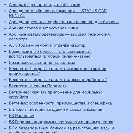
Аппараты для аргонодуговой сварки
Аренда авто в Киеве от компании — STATUS CAR
RENTAL
Аренда персонала: эффективное решение для бизнеса
Аренда столов и аксессуаров к ним
Арочные металлодетекторы — высокая технология
досмотра
АСК Триан – ремонт и отделка квартир
Бездепозитные бонусы – это возможность
воспользоваться плюсами онлайн-казино
Безопасность катания на роликах
Бесплатные игровые автоматы в казино: в чем их
преимущества?
Бесплатные игровые автоматы: как это работает?
Бесплатные спины Париматч
Бетвиннер: скачать приложение для мобильных
устройств
Бетгеймс: особенности, преимущества и специфика
Биткоины: история создания и смысл вложений
БК Parimatch
БК Горилла: программы лояльности и преимущества
БК с бездепозитным бонусом за регистрацию: виды и
особенности поощрений