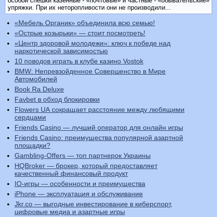
особой спешки казенные - «почтовые» и частные - «обывательские»
упряжки. При их неторопливости они не производили...
«Мебель Органик» объединила всю семью!
«Острые козырьки» — стоит посмотреть!
«Центр здоровой молодежи»: ключ к победе над
наркотической зависимостью
10 поводов играть в клубе казино Vostok
BMW: Непревзойденное Совершенство в Мире
Автомобилей
Book Ra Deluxe
Favbet в обход блокировки
Flowers UA сокращает расстояние между любящими
сердцами
Friends Casino — лучший оператор для онлайн игры
Friends Casino: преимущества популярной азартной
площадки?
Gambling-Offers — топ партнерок Украины
HQBroker — брокер, который предоставляет
качественный финансовый продукт
IO-игры — особенности и преимущества
iPhone — эксплуатация и обслуживание
Jkr.co — выгодные инвестирование в киберспорт,
цифровые медиа и азартные игры