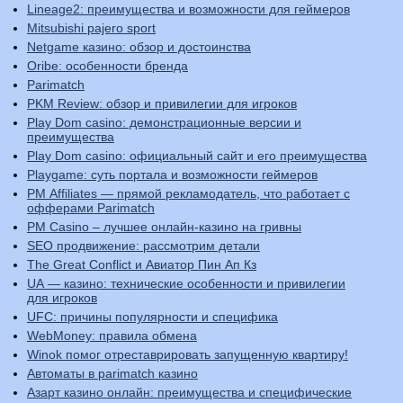
Lineage2: преимущества и возможности для геймеров
Mitsubishi pajero sport
Netgame казино: обзор и достоинства
Oribe: особенности бренда
Parimatch
PKM Review: обзор и привилегии для игроков
Play Dom casino: демонстрационные версии и
преимущества
Play Dom casino: официальный сайт и его преимущества
Playgame: суть портала и возможности геймеров
PM Affiliates — прямой рекламодатель, что работает с
офферами Parimatch
PM Casino – лучшее онлайн-казино на гривны
SEO продвижение: рассмотрим детали
The Great Conflict и Авиатор Пин Ап Кз
UA — казино: технические особенности и привилегии
для игроков
UFC: причины популярности и специфика
WebMoney: правила обмена
Winok помог отреставрировать запущенную квартиру!
Автоматы в parimatch казино
Азарт казино онлайн: преимущества и специфические