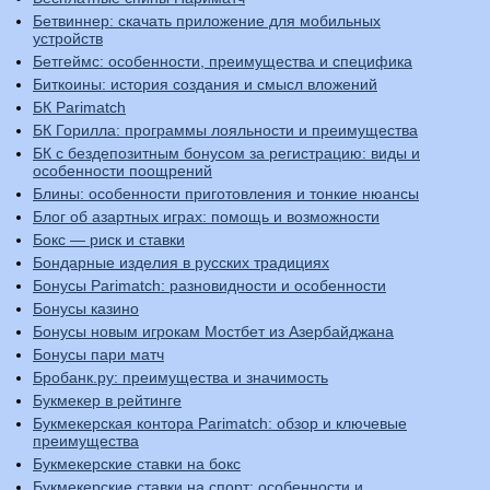
Бетвиннер: скачать приложение для мобильных
устройств
Бетгеймс: особенности, преимущества и специфика
Биткоины: история создания и смысл вложений
БК Parimatch
БК Горилла: программы лояльности и преимущества
БК с бездепозитным бонусом за регистрацию: виды и
особенности поощрений
Блины: особенности приготовления и тонкие нюансы
Блог об азартных играх: помощь и возможности
Бокс — риск и ставки
Бондарные изделия в русских традициях
Бонусы Parimatch: разновидности и особенности
Бонусы казино
Бонусы новым игрокам Мостбет из Азербайджана
Бонусы пари матч
Бробанк.ру: преимущества и значимость
Букмекер в рейтинге
Букмекерская контора Parimatch: обзор и ключевые
преимущества
Букмекерские ставки на бокс
Букмекерские ставки на спорт: особенности и