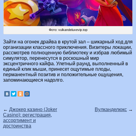
Фото: vulkandeluxevip.top
Зайти на огонек драйва в крутой зал – шикарный ход для
организации классного приключения. Визитеры локации,
рассмотрев полноценную библиотеку и избрав любимый
симулятор, перенесутся в роскошный мир
эксцентричного кайфа. Улетный раунд, выполненный в
единый клик мыши, принесет ощутимые плоды,
перманентный позитив и положительные ощущения,
запоминающиеся надолго.
←
Джокер казино (Joker
Вулканделюкс
→
Casino): регистрация,
ассортимент и
достоинства