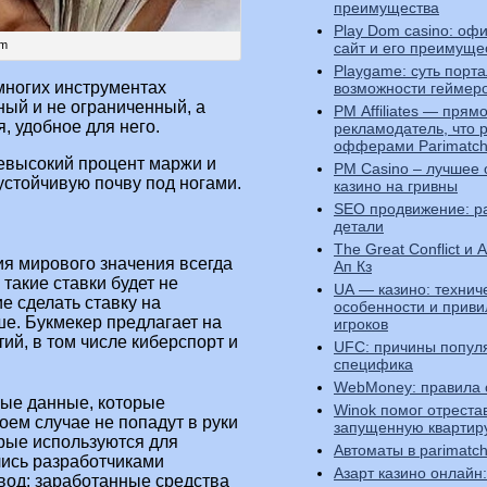
преимущества
Play Dom casino: оф
om
сайт и его преимуще
Playgame: суть порта
многих инструментах
возможности геймер
ный и не ограниченный, а
PM Affiliates — прям
, удобное для него.
рекламодатель, что 
офферами Parimatc
евысокий процент маржи и
PM Casino – лучшее 
устойчивую почву под ногами.
казино на гривны
SEO продвижение: р
детали
The Great Conflict и
я мирового значения всегда
Ап Кз
такие ставки будет не
UA — казино: технич
е сделать ставку на
особенности и приви
ше. Букмекер предлагает на
игроков
й, в том числе киберспорт и
UFC: причины попул
специфика
WebMoney: правила
ные данные, которые
Winok помог отреста
коем случае не попадут в руки
запущенную квартир
рые используются для
Автоматы в parimatch
ись разработчиками
Азарт казино онлайн:
вод: заработанные средства