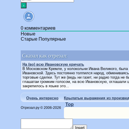
0
комментариев
Новые
Старые
Популярные
Сказал как отрезал:
На (во) всю Ивановскую кричать
В Московском Кремле, у колокольни Ивана Великого, была
Ивановской. Здесь постоянно толпился народ, обмениваясь
торговые сделки. Тут же (ведь ни газет, ни радио тогда не
глашатаи громким голосом, на всю Ивановскую, оглашали ца
закрепилось в языке это...
Очень интересно
Крылатые выражения из произвед
Top
Отрезал.ру © 2006-2026
Insert