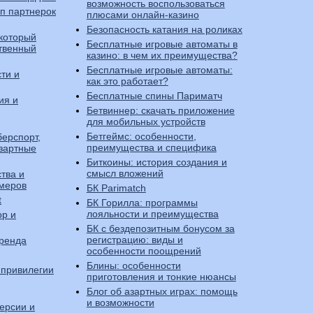
возможность воспользоваться
оп партнерок
плюсами онлайн-казино
Безопасность катания на роликах
 который
Бесплатные игровые автоматы в
ственный
казино: в чем их преимущества?
Бесплатные игровые автоматы:
ти и
как это работает?
Бесплатные спины Париматч
ия и
Бетвиннер: скачать приложение
для мобильных устройств
Бетгеймс: особенности,
берспорт,
преимущества и специфика
зартные
Биткоины: история создания и
смысл вложений
тва и
ймеров
БК Parimatch
t
БК Горилла: программы
лояльности и преимущества
ор и
БК с бездепозитным бонусом за
регистрацию: виды и
бренда
особенности поощрений
Блины: особенности
 привилегии
приготовления и тонкие нюансы
Блог об азартных играх: помощь
и возможности
ерсии и