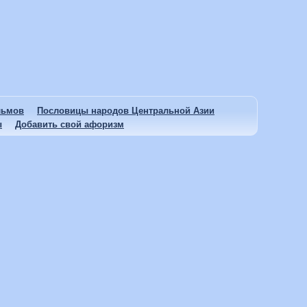
льмов
Пословицы народов Центральной Азии
ы
Добавить свой афоризм