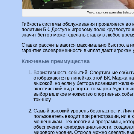
Фото: capricesspanishartists.c
Гибкость системы обслуживания проявляется во 
политики БК. Доступ к игровому полю круглосуточ
значит беттор может сделать ставку в любое время
Ставки рассчитываются максимально быстро, а н
гарантия своевременности выплат дают игрокам 
Ключевые преимущества
Вариативность событий. Спортивные событи
отображаются в линейках этой БК. Маржа на 
высокой, но если у беттора возникает желани
экзотический вид спорта, то маржа будет вы
выбор великое множество спортивных событи
ток-шоу.
Самый высокий уровень безопасности. Лич
пользователь вводит при регистрации, ни в 
мошенникам. Технологии и программы, кото
обеспечения конфиденциальности, создавал
мирового уровня. Отсюда можно сделать вы