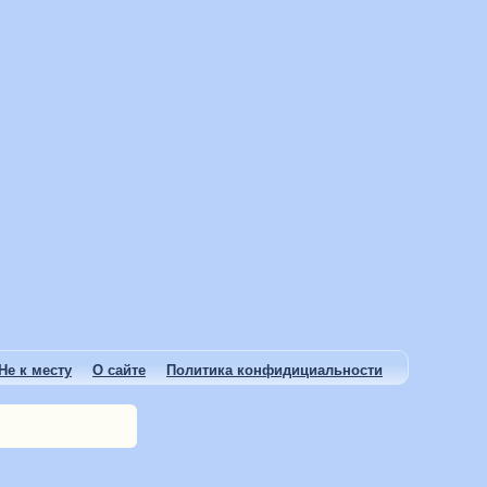
Не к месту
О сайте
Политика конфидициальности