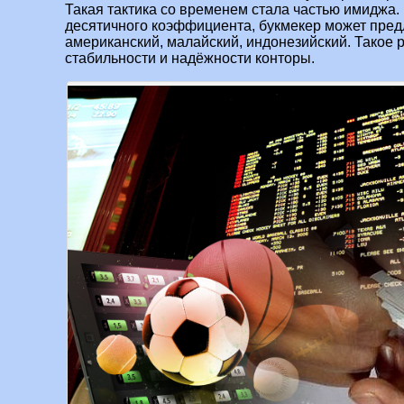
Такая тактика со временем стала частью имиджа
десятичного коэффициента, букмекер может пред
американский, малайский, индонезийский. Такое 
стабильности и надёжности конторы.