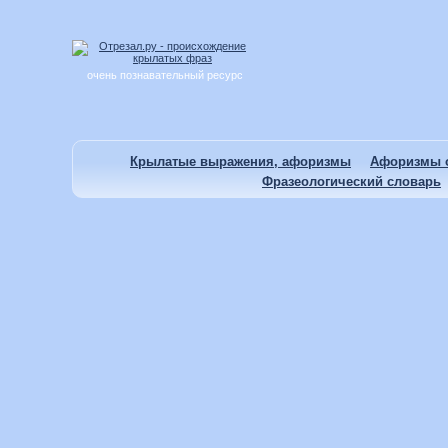
очень познавательный ресурс
Крылатые выражения, афоризмы
Афоризмы о
Фразеологический словарь