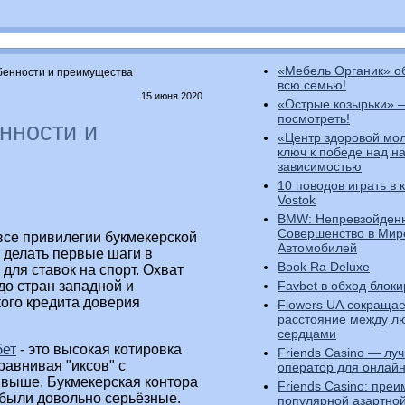
«Мебель Органик» о
обенности и преимущества
всю семью!
15 июня 2020
«Острые козырьки» 
посмотреть!
енности и
«Центр здоровой мо
ключ к победе над н
зависимостью
10 поводов играть в 
Vostok
BMW: Непревзойден
Совершенство в Мир
все привилегии букмекерской
Автомобилей
 делать первые шаги в
Book Ra Deluxe
для ставок на спорт. Охват
до стран западной и
Favbet в обход блоки
ого кредита доверия
Flowers UA сокращае
расстояние между 
сердцами
бет
- это высокая котировка
Friends Casino — лу
равнивая "иксов" с
оператор для онлайн
ы выше. Букмекерская контора
Friends Casino: пре
ибыли довольно серьёзные.
популярной азартно