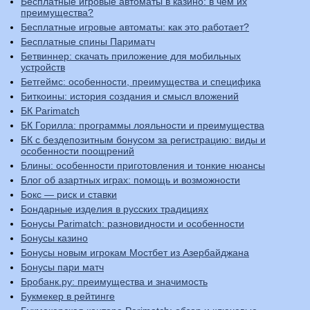
Бесплатные игровые автоматы в казино: в чем их
преимущества?
Бесплатные игровые автоматы: как это работает?
Бесплатные спины Париматч
Бетвиннер: скачать приложение для мобильных
устройств
Бетгеймс: особенности, преимущества и специфика
Биткоины: история создания и смысл вложений
БК Parimatch
БК Горилла: программы лояльности и преимущества
БК с бездепозитным бонусом за регистрацию: виды и
особенности поощрений
Блины: особенности приготовления и тонкие нюансы
Блог об азартных играх: помощь и возможности
Бокс — риск и ставки
Бондарные изделия в русских традициях
Бонусы Parimatch: разновидности и особенности
Бонусы казино
Бонусы новым игрокам Мостбет из Азербайджана
Бонусы пари матч
Бробанк.ру: преимущества и значимость
Букмекер в рейтинге