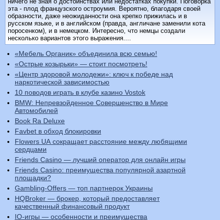
ничего не зная о достоинствах или недостатках покупки. Поговорка
эта - плод французского остроумия. Вероятно, благодаря своей
образности, даже неожиданности она крепко прижилась и в
русском языке, и в английском (правда, англичане заменили кота
поросенком), и в немецком. Интересно, что немцы создали
несколько вариантов этого выражения....
«Мебель Органик» объединила всю семью!
«Острые козырьки» — стоит посмотреть!
«Центр здоровой молодежи»: ключ к победе над
наркотической зависимостью
10 поводов играть в клубе казино Vostok
BMW: Непревзойденное Совершенство в Мире
Автомобилей
Book Ra Deluxe
Favbet в обход блокировки
Flowers UA сокращает расстояние между любящими
сердцами
Friends Casino — лучший оператор для онлайн игры
Friends Casino: преимущества популярной азартной
площадки?
Gambling-Offers — топ партнерок Украины
HQBroker — брокер, который предоставляет
качественный финансовый продукт
IO-игры — особенности и преимущества