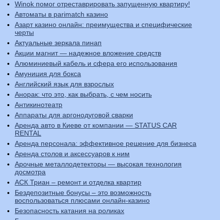
Winok помог отреставрировать запущенную квартиру!
Автоматы в parimatch казино
Азарт казино онлайн: преимущества и специфические
черты
Актуальные зеркала пинап
Акции магнит — надежное вложение средств
Алюминиевый кабель и сфера его использования
Амуниция для бокса
Английский язык для взрослых
Анорак: что это, как выбрать, с чем носить
Антикинотеатр
Аппараты для аргонодуговой сварки
Аренда авто в Киеве от компании — STATUS CAR
RENTAL
Аренда персонала: эффективное решение для бизнеса
Аренда столов и аксессуаров к ним
Арочные металлодетекторы — высокая технология
досмотра
АСК Триан – ремонт и отделка квартир
Бездепозитные бонусы – это возможность
воспользоваться плюсами онлайн-казино
Безопасность катания на роликах