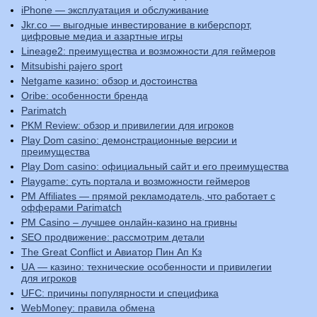
iPhone — эксплуатация и обслуживание
Jkr.co — выгодные инвестирование в киберспорт,
цифровые медиа и азартные игры
Lineage2: преимущества и возможности для геймеров
Mitsubishi pajero sport
Netgame казино: обзор и достоинства
Oribe: особенности бренда
Parimatch
PKM Review: обзор и привилегии для игроков
Play Dom casino: демонстрационные версии и
преимущества
Play Dom casino: официальный сайт и его преимущества
Playgame: суть портала и возможности геймеров
PM Affiliates — прямой рекламодатель, что работает с
офферами Parimatch
PM Casino – лучшее онлайн-казино на гривны
SEO продвижение: рассмотрим детали
The Great Conflict и Авиатор Пин Ап Кз
UA — казино: технические особенности и привилегии
для игроков
UFC: причины популярности и специфика
WebMoney: правила обмена