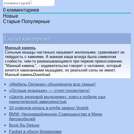
0
комментариев
Новые
Старые
Популярные
Сказал как отрезал:
Манный камень
Сильные мышцы частенько называют железными, сравнивают их
твёрдость с камнями. А манная каша всегда была символом
слабости, чем-то размазывающимся при первом прикосновении.
"Манный камень", - издевательски говорят о человеке, который
кичится накачанными мышцами, но реальной силы не имеет.
Манный каменьDownload.
«Мебель Органик» объединила всю семью!
«Острые козырьки» — стоит посмотреть!
«Центр здоровой молодежи»: ключ к победе над
наркотической зависимостью
10 поводов играть в клубе казино Vostok
BMW: Непревзойденное Совершенство в Мире
Автомобилей
Book Ra Deluxe
Favbet в обход блокировки