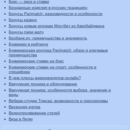
Бокс — риск и ставки
Бондарные изделия в русских традициях
Бонусы Parimatch: разновидности и особенности
Бонусы казино
Бонусы новым игрокам Мостбет из Азербайджана
Бонусы пари матч
Бробанк.ру: преимущества и значимость
Букмекер в рейтинге
Букмекерская контора Parimatch: обзор и ключевые
преимущества
Букмекерские ставки на бокс
Букмекерские ставки на спорт: особенности и
специфика
В чем плюсы микрокредитов онлайн?
Вакуумная техника и оборудование
Вакуумная техника: особенности выбора, значение и
виды
Вебкам-студии Томска: возможности и перспективы
Весенняя куртка
Видеопродвижение статей
Виза в Литву