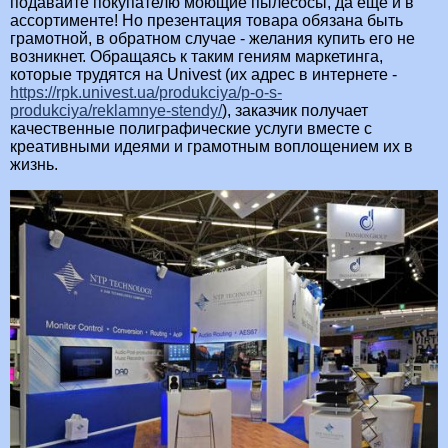
подавайте покупателю моющие пылесосы, да ещё и в
ассортименте! Но презентация товара обязана быть
грамотной, в обратном случае - желания купить его не
возникнет. Обращаясь к таким гениям маркетинга,
которые трудятся на Univest (их адрес в интернете -
https://rpk.univest.ua/produkciya/p-o-s-
produkciya/reklamnye-stendy/
), заказчик получает
качественные полиграфические услуги вместе с
креативными идеями и грамотным воплощением их в
жизнь.