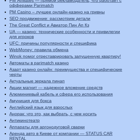
PM Affiliates — прямой рекламодатель, что работает с
офферами Parimatch
PM Casino – лучшее онлайн-казино на гривны
SEO продвижение: рассмотрим детали
The Great Conflict и Авиатор Пин Ап Кз
UA — казино: технические особенности и привилегии
для игроков
UFC: причины популярности и специфика
WebMoney: правила обмена
Winok помог отреставрировать запущенную квартиру!
Автоматы в parimatch казино
Азарт казино онлайн: преимущества и специфические
черты
Актуальные зеркала пинап
Акции магнит — надежное вложение средств
Алюминиевый кабель и сфера его использования
Амуниция для бокса
Английский язык для взрослых
Анорак: что это, как выбрать, с чем носить
Антикинотеатр
Аппараты для аргонодуговой сварки
Аренда авто в Киеве от компании — STATUS CAR
RENTAL