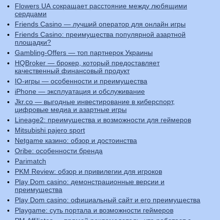
Flowers UA сокращает расстояние между любящими
сердцами
Friends Casino — лучший оператор для онлайн игры
Friends Casino: преимущества популярной азартной
площадки?
Gambling-Offers — топ партнерок Украины
HQBroker — брокер, который предоставляет
качественный финансовый продукт
IO-игры — особенности и преимущества
iPhone — эксплуатация и обслуживание
Jkr.co — выгодные инвестирование в киберспорт,
цифровые медиа и азартные игры
Lineage2: преимущества и возможности для геймеров
Mitsubishi pajero sport
Netgame казино: обзор и достоинства
Oribe: особенности бренда
Parimatch
PKM Review: обзор и привилегии для игроков
Play Dom casino: демонстрационные версии и
преимущества
Play Dom casino: официальный сайт и его преимущества
Playgame: суть портала и возможности геймеров