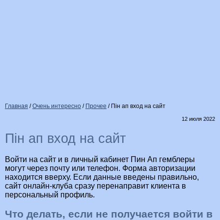
Главная
/
Очень интересно
/
Прочее
/
Пін ап вход на сайт
12 июля 2022
Пін ап вход на сайт
Войти на сайт и в личный кабинет Пин Ап гемблеры
могут через почту или телефон. Форма авторизации
находится вверху. Если данные введены правильно,
сайт онлайн-клуба сразу перенаправит клиента в
персональный профиль.
Что делать, если не получается войти в