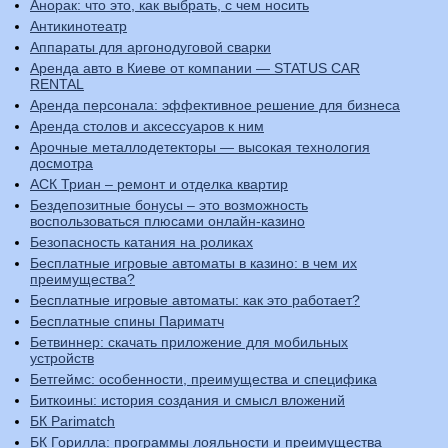
Анорак: что это, как выбрать, с чем носить
Антикинотеатр
Аппараты для аргонодуговой сварки
Аренда авто в Киеве от компании — STATUS CAR
RENTAL
Аренда персонала: эффективное решение для бизнеса
Аренда столов и аксессуаров к ним
Арочные металлодетекторы — высокая технология
досмотра
АСК Триан – ремонт и отделка квартир
Бездепозитные бонусы – это возможность
воспользоваться плюсами онлайн-казино
Безопасность катания на роликах
Бесплатные игровые автоматы в казино: в чем их
преимущества?
Бесплатные игровые автоматы: как это работает?
Бесплатные спины Париматч
Бетвиннер: скачать приложение для мобильных
устройств
Бетгеймс: особенности, преимущества и специфика
Биткоины: история создания и смысл вложений
БК Parimatch
БК Горилла: программы лояльности и преимущества