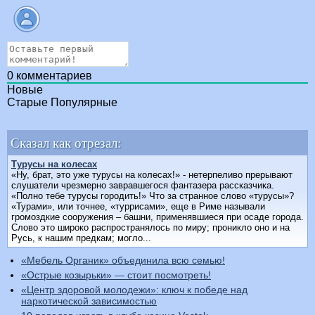
0
комментариев
Новые
Старые
Популярные
Сказал как отрезал:
Турусы на колесах
«Ну, брат, это уже турусы на колесах!» - нетерпеливо прерывают
слушатели чрезмерно завравшегося фантазера рассказчика.
«Полно тебе турусы городить!» Что за странное слово «турусы»?
«Турами», или точнее, «туррисами», еще в Риме называли
громоздкие сооружения – башни, применявшиеся при осаде города.
Слово это широко распространялось по миру; проникло оно и на
Русь, к нашим предкам; могло...
«Мебель Органик» объединила всю семью!
«Острые козырьки» — стоит посмотреть!
«Центр здоровой молодежи»: ключ к победе над
наркотической зависимостью