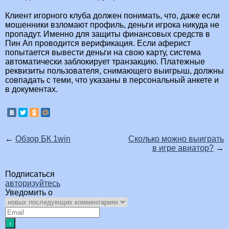
Клиент игорного клуба должен понимать, что, даже если
мошенники взломают профиль, деньги игрока никуда не
пропадут. Именно для защиты финансовых средств в
Пин Ап проводится верификация. Если аферист
попытается вывести деньги на свою карту, система
автоматически заблокирует транзакцию. Платежные
реквизиты пользователя, снимающего выигрыш, должны
совпадать с теми, что указаны в персональный анкете и
в документах.
←
Обзор БК 1win
Сколько можно выиграть
в игре авиатор?
→
Подписаться
авторизуйтесь
Уведомить о