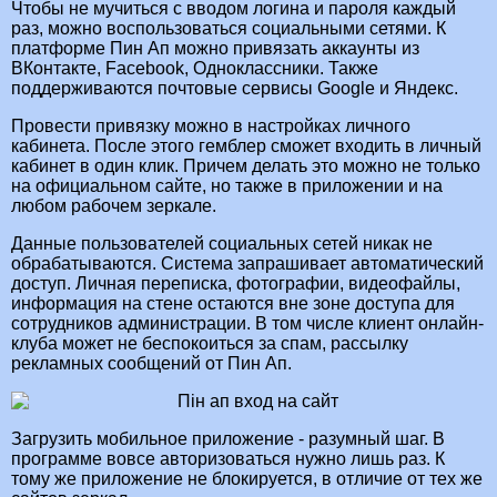
Чтобы не мучиться с вводом логина и пароля каждый
раз, можно воспользоваться социальными сетями. К
платформе Пин Ап можно привязать аккаунты из
ВКонтакте, Facebook, Одноклассники. Также
поддерживаются почтовые сервисы Google и Яндекс.
Провести привязку можно в настройках личного
кабинета. После этого гемблер сможет входить в личный
кабинет в один клик. Причем делать это можно не только
на официальном сайте, но также в приложении и на
любом рабочем зеркале.
Данные пользователей социальных сетей никак не
обрабатываются. Система запрашивает автоматический
доступ. Личная переписка, фотографии, видеофайлы,
информация на стене остаются вне зоне доступа для
сотрудников администрации. В том числе клиент онлайн-
клуба может не беспокоиться за спам, рассылку
рекламных сообщений от Пин Ап.
Загрузить мобильное приложение - разумный шаг. В
программе вовсе авторизоваться нужно лишь раз. К
тому же приложение не блокируется, в отличие от тех же