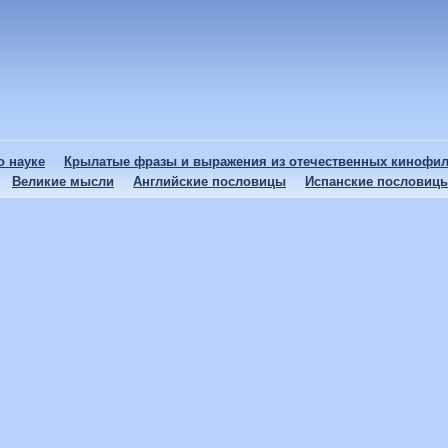
 науке
Крылатые фразы и выражения из отечественных кинофи
Великие мысли
Английские пословицы
Испанские пословиц