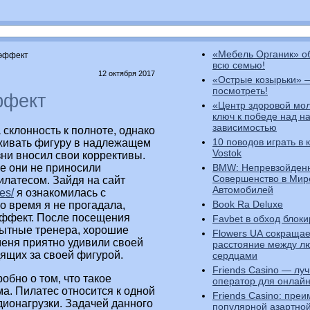
«Мебель Органик» о
 эффект
всю семью!
12 октября 2017
«Острые козырьки» 
посмотреть!
ффект
«Центр здоровой мо
ключ к победе над н
зависимостью
 склонность к полноте, однако
10 поводов играть в 
рживать фигуру в надлежащем
Vostok
ни вносил свои коррективы.
BMW: Непревзойден
е они не приносили
Совершенство в Мир
илатесом. Зайдя на сайт
Автомобилей
es/
я ознакомилась с
Book Ra Deluxe
о время я не прогадала,
эффект. После посещения
Favbet в обход блоки
пытные тренера, хорошие
Flowers UA сокращае
меня приятно удивили своей
расстояние между 
дящих за своей фигурой.
сердцами
Friends Casino — лу
обно о том, что такое
оператор для онлайн
ма. Пилатес относится к одной
Friends Casino: пре
дионагрузки. Задачей данного
популярной азартно