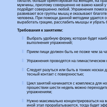
пилатес больше ориентирован на женщин, на пра
мужчины, приэтому совершенно не важно какой у 
подойдет совершенно любой. Упражнения помогаю
развивают все группы мышц и оказывают благотв
человека. При помощи данной методики удается о
выработать грацию, расслабить мышцы и убрать б
Требования к занятиям:
Выбрать удобную форму, которая будет наи
выполнения упражнений;
Прием пищи должен быть не позже чем за ча
Упражнения проводятся на гимнастическом к
Следует разуться или быть в тонких носках 
тесный контакт с поверхностью;
Цикл занятий начинается с комплекса для но
прошествии шести недель можно переходит
упражнениям;
Нужно максимально концентрироваться на м
иной этап прорабатываются, тогда будет эф