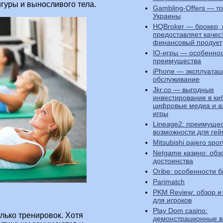
гуры и выносливого тела.
Gambling-Offers — т
Украины
HQBroker — брокер,
предоставляет каче
финансовый продукт
IO-игры — особеннос
преимущества
iPhone — эксплуатац
обслуживание
Jkr.co — выгодные
инвестирование в ки
цифровые медиа и а
игры
Lineage2: преимущес
возможности для ге
Mitsubishi pajero spor
Netgame казино: обз
достоинства
Oribe: особенности 
Parimatch
PKM Review: обзор и
для игроков
Play Dom casino:
лько тренировок. Хотя
демонстрационные в