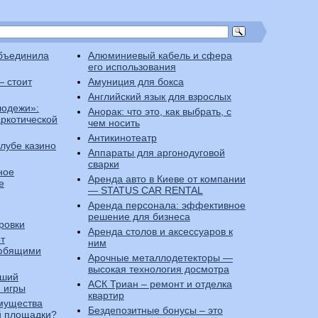
бъединила
Алюминиевый кабель и сфера
его использования
— стоит
Амуниция для бокса
Английский язык для взрослых
лодежи»:
Анорак: что это, как выбрать, с
аркотической
чем носить
Антикинотеатр
клубе казино
Аппараты для аргонодуговой
сварки
ное
Аренда авто в Киеве от компании
е
— STATUS CAR RENTAL
Аренда персонала: эффективное
решение для бизнеса
ровки
Аренда столов и аксессуаров к
т
ним
любящими
Арочные металлодетекторы —
высокая технология досмотра
чший
АСК Триан – ремонт и отделка
 игры
квартир
имущества
Бездепозитные бонусы – это
й площадки?