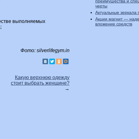
преимущества и спе
черты
Актуальные зеркала 
Акции магнит — над
честве выполняемых
вложение средств
;
Фото: silverlifegym.in
Какую верхнюю одежду
стоит выбрать женщине?
→