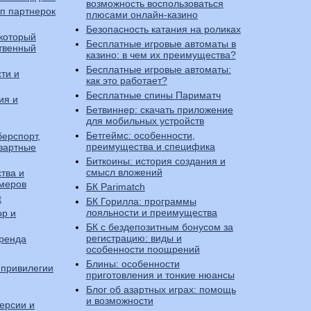
возможность воспользоваться
оп партнерок
плюсами онлайн-казино
Безопасность катания на роликах
 который
Бесплатные игровые автоматы в
ственный
казино: в чем их преимущества?
Бесплатные игровые автоматы:
ти и
как это работает?
Бесплатные спины Париматч
ия и
Бетвиннер: скачать приложение
для мобильных устройств
Бетгеймс: особенности,
берспорт,
преимущества и специфика
зартные
Биткоины: история создания и
смысл вложений
тва и
ймеров
БК Parimatch
t
БК Горилла: программы
лояльности и преимущества
ор и
БК с бездепозитным бонусом за
регистрацию: виды и
бренда
особенности поощрений
Блины: особенности
 привилегии
приготовления и тонкие нюансы
Блог об азартных играх: помощь
и возможности
ерсии и