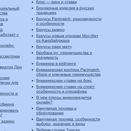
Бокс — риск и ставки
Бондарные изделия в русских
ициальный
традициях
ства
Бонусы Parimatch: разновидности
ла и
и особенности
ов
Бонусы казино
ой
работает с
Бонусы новым игрокам Мостбет
h
из Азербайджана
онлайн-
Бонусы пари матч
Бробанк.ру: преимущества и
ассмотрим
значимость
Букмекер в рейтинге
 Авиатор Пин
Букмекерская контора Parimatch:
обзор и ключевые преимущества
еские
Букмекерские ставки на бокс
легии для
Букмекерские ставки на спорт:
особенности и специфика
ярности и
В чем плюсы микрокредитов
онлайн?
 обмена
Вакуумная техника и
врировать
оборудование
у!
Вакуумная техника: особенности
 казино
выбора, значение и виды
Вебкам-студии Томска: