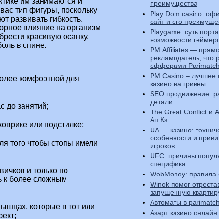
ктике им занимаются и
преимущества
вас тип фигуры, поскольку
Play Dom casino: оф
т развивать гибкость,
сайт и его преимуще
орное влияние на организм
Playgame: суть порта
брести красивую осанку,
возможности геймер
оль в спине.
PM Affiliates — прям
рекламодатель, что 
офферами Parimatc
PM Casino – лучшее 
более комфортной для
казино на гривны
SEO продвижение: р
детали
с до занятий;
The Great Conflict и
Ап Кз
оврике или подстилке;
UA — казино: технич
особенности и приви
для того чтобы стопы имели
игроков
UFC: причины попул
специфика
вичков и только по
WebMoney: правила
ь к более сложным
Winok помог отреста
запущенную квартир
Автоматы в parimatch
ышцах, которые в тот или
Азарт казино онлайн:
фект;