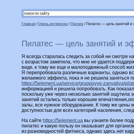
Главная
/
Очень интересно
/
Прочее
/
Пилатес — цель занятий и
Пилатес — цель занятий и э
Я всегда старалась следить за собой ни смотря на
с возрастом заметила, что мне не удается подде
виде, к тому же еще и малоподвижный способ жиз
Я перепробовала различные варианты, однако вс
желаемого эффекта, пока я не решила заняться п
https://5element.ua/service/gruppovye-zanyatiya/pilat
информацией и решила попробовать. Как показал
поскольку уже через несколько занятий ощутила 
занятий остались только хорошие впечатления,о
залы, все нужное оборудование. К тому же цены 
доступностью для всех категорий населения, сле
На сайте
https://5element.ua
вы узнаете более подр
пилатес и какую пользу он оказывает для организ
из разновидностей фитнеса, однако здесь нет кар