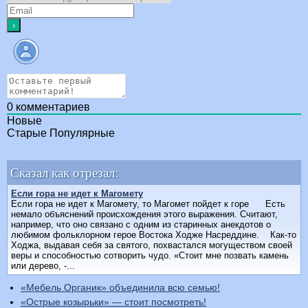
0
комментариев
Новые
Старые
Популярные
Сказал как отрезал:
Если гора не идет к Магомету
Если гора не идет к Магомету, то Магомет пойдет к горе Есть
немало объяснений происхождения этого выражения. Считают,
например, что оно связано с одним из старинных анекдотов о
любимом фольклорном герое Востока Ходже Насреддине. Как-то
Ходжа, выдавая себя за святого, похвастался могуществом своей
веры и способностью сотворить чудо. «Стоит мне позвать камень
или дерево, -...
«Мебель Органик» объединила всю семью!
«Острые козырьки» — стоит посмотреть!