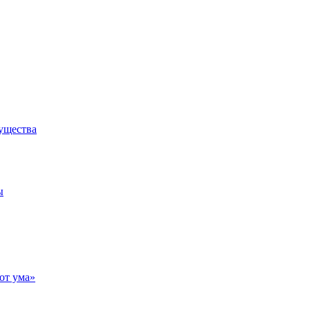
мущества
ы
от ума»