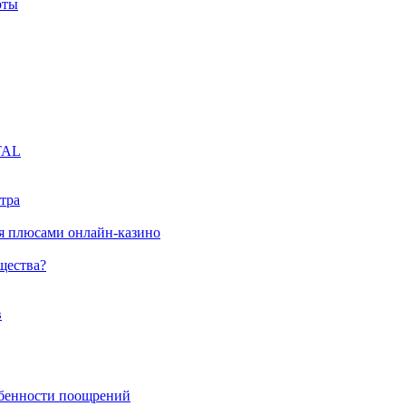
рты
TAL
тра
ся плюсами онлайн-казино
щества?
в
обенности поощрений