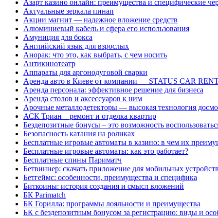
Азарт казино онлайн: преимущества и специфические че
Актуальные зеркала пинап
Акции магнит — надежное вложение средств
Алюминиевый кабель и сфера его использования
Амуниция для бокса
Английский язык для взрослых
Анорак: что это, как выбрать, с чем носить
Антикинотеатр
Аппараты для аргонодуговой сварки
Аренда авто в Киеве от компании — STATUS CAR REN
Аренда персонала: эффективное решение для бизнеса
Аренда столов и аксессуаров к ним
Арочные металлодетекторы — высокая технология досмо
АСК Триан – ремонт и отделка квартир
Бездепозитные бонусы – это возможность воспользовать
Безопасность катания на роликах
Бесплатные игровые автоматы в казино: в чем их преиму
Бесплатные игровые автоматы: как это работает?
Бесплатные спины Париматч
Бетвиннер: скачать приложение для мобильных устройст
Бетгеймс: особенности, преимущества и специфика
Биткоины: история создания и смысл вложений
БК Parimatch
БК Горилла: программы лояльности и преимущества
БК с бездепозитным бонусом за регистрацию: виды и ос