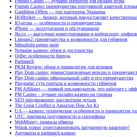
Friends Casino — лучший оператор для онлайн игры
Friends Casino: преимущества популярной азартной площ
Gambling-Offers — топ партнерок Украины
HQBroker — брокер, который предоставляет качественн
IO-игры — особенности и преимущества
iPhone — эксплуатация и обслуживание
Jkr.co — выгодные инвестирование в киберспорт, цифров
Lineage2: преимущества и возможности для геймеров
Mitsubishi pajero sport
Netgame казино: обзор и достоинства
Oribe: особенности бренда
Parimatch
PKM Review: обзор и привилегии для игроков
Play Dom casino: демонстрационные версии и преимущес
Play Dom casino: официальный сайт и его преимущества
Playgame: суть портала и возможности геймеров
PM Affiliates — прямой рекламодатель, что работает с оф
PM Casino – лучшее онлайн-казино на гривны
SEO продвижение: рассмотрим детали
The Great Conflict и Авиатор Пин Ап Кз
UA — казино: технические особенности и привилегии дл
UFC: причины популярности и специфика
WebMoney: правила обмена
Winok помог отреставрировать запущенную квартиру!
Автоматы в parimatch казино