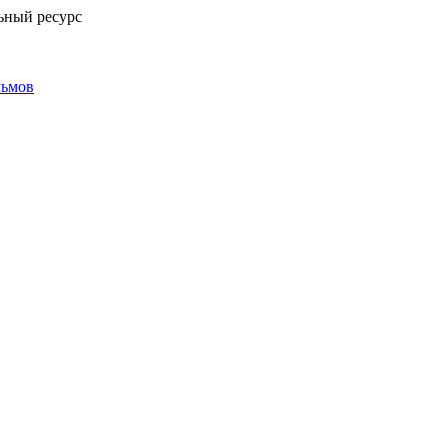
ьный ресурс
льмов