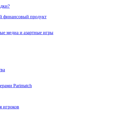
адки?
ый финансовый продукт
ые медиа и азартные игры
тва
ферами Parimatch
я игроков