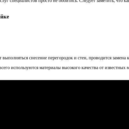
 услуг специалистов просто не обойтись. Следует заметить, что 
ойке
ет выполняться снесение перегородок и стен, проводится замен
 всего используются материалы высокого качества от известных