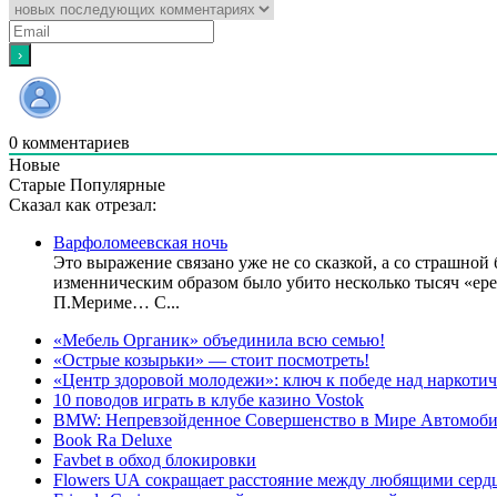
0
комментариев
Новые
Старые
Популярные
Сказал как отрезал:
Варфоломеевская ночь
Это выражение связано уже не со сказкой, а со страшной 
изменническим образом было убито несколько тысяч «ере
П.Мериме… С...
«Мебель Органик» объединила всю семью!
«Острые козырьки» — стоит посмотреть!
«Центр здоровой молодежи»: ключ к победе над наркоти
10 поводов играть в клубе казино Vostok
BMW: Непревзойденное Совершенство в Мире Автомоб
Book Ra Deluxe
Favbet в обход блокировки
Flowers UA сокращает расстояние между любящими серд