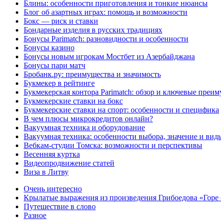
Блины: особенности приготовления и тонкие нюансы
Блог об азартных играх: помощь и возможности
Бокс — риск и ставки
Бондарные изделия в русских традициях
Бонусы Parimatch: разновидности и особенности
Бонусы казино
Бонусы новым игрокам Мостбет из Азербайджана
Бонусы пари матч
Бробанк.ру: преимущества и значимость
Букмекер в рейтинге
Букмекерская контора Parimatch: обзор и ключевые преи
Букмекерские ставки на бокс
Букмекерские ставки на спорт: особенности и специфика
В чем плюсы микрокредитов онлайн?
Вакуумная техника и оборудование
Вакуумная техника: особенности выбора, значение и вид
Вебкам-студии Томска: возможности и перспективы
Весенняя куртка
Видеопродвижение статей
Виза в Литву
Очень интересно
Крылатые выражения из произведения Грибоедова «Горе 
Путешествие в слово
Разное