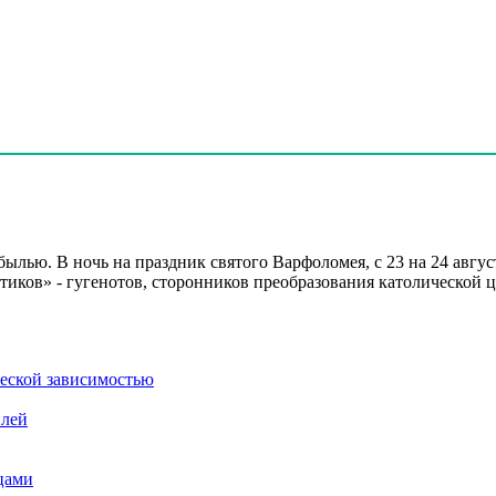
былью. В ночь на праздник святого Варфоломея, с 23 на 24 авгу
тиков» - гугенотов, сторонников преобразования католической 
ческой зависимостью
илей
цами