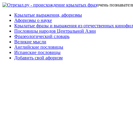
очень познавател
Крылатые выражения, афоризмы
Афоризмы о науке
Крылатые фразы и выражения из отечественных кинофи
Пословицы народов Центральной Азии
Фразеологический словарь
Великие мысли
Английские пословицы
Испанские пословицы
Добавить свой афоризм