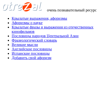
очень познавательный ресурс
Крылатые выражения, афоризмы
Афоризмы о науке
Крылатые фразы и выражения из отечественных
кинофильмов
Пословицы народов Центральной Азии
Фразеологический словарь
Великие мысли
Английские пословицы
Испанские пословицы
Добавить свой афоризм