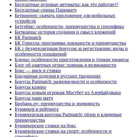
Бесплатные игровые автоматы: как это работает?
Бесплатные спины Париматч
Бетвиннер: скачать приложение для мобильных
устройств
Бетгеймс: особенности, преимущества и специфика
Биткоины: история создания и смысл вложений
БК Parimatch
БК Горилла: программы лояльности и преимущества
БК с бездепозитным бонусом за регистрацию: виды и
особенности поощрений
Блины: особенности приготовления и тонкие нюансы
Блог об азартных играх: помощь и возможности
Бокс — риск и ставки
Бондарные изделия в русских традициях
Бонусы Parimatch: разновидности и особенности
Бонусы казино
Бонусы новым игрокам Мостбет из Азербайджана
Бонусы пари матч
Бробанк.ру: преимущества и значимость
Букмекер в рейтинге
Букмекерская контора Parimatch: обзор и ключевые
преимущества
Букмекерские ставки на бокс
Букмекерские ставки на спорт: особенности и
специфика