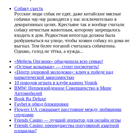
Собаку съесть
Русские люди собак не едят, даже китайские мясные
собачки чау-чау разводятся у нас исключительно в
декоративных целях. Крестьяне так и вообще считали
собаку нечистым животным, которому запрещалось
входить в дом. Редкостная непогода должна была
разбушеваться на улице, чтобы хозяин собаку из дома не
выгнал. Тем более поганой считалась собачатина.
Однако, голод не тётка, а нужда...
«Мебель Органик» объединила всю семью!
«Острые козырьки» — стоит посмотреть!
«Центр здоровой молодежи»: ключ к победе над
наркотической зависимостью
10 поводов играть в клубе казино Vostok
BMW: Непревзойденное Совершенство в Мире
Автомобилей
Book Ra Deluxe
Favbet в обход блокировки
Flowers UA сокращает расстояние между любящими
сердцами
Friends Casino — лучший оператор для онлайн игры
Friends Casino: преимущества популярной азартной
площадки?