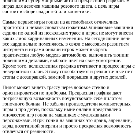
новейшими супер мощными авто и прекрасной графикой. В
играх для девочек машины розового цвета, а цель игры
состоит в сборе сладостей или косметики.
Самые первые игры гонки на автомобилях отличались
простотой и незамысловатым сюжетом.Одинаковые машинки
ездили по одной из нескольких трасс и игрок не могут внести
каких-либо кардинальных изменений. На сегодняшний день
все кардинально поменялось, в связи с массовым развитием
интернета и играми онлайн игрок может выбрать
практически любую модель автомобиля, выполнить тюнинг
новейшими деталями, выбрать цвет на свое усмотрение.
Кроме того, великолепная графика втягивает в процесс игры с
невероятной силой. Этому способствуют и реалистичные пит
стопы с дозаправкой, заменой покрышек и других деталей.
Пилот может видеть трассу через лобовое стекло и
ориентироваться по приборам. Прекрасная графика дает
потрясающую возможность почувствовать себе пилотом
гоночного болида. Не забыли производители компьютерных
игры и про детей, поскольку ныне онлайн представлено
множество игр гонок на машинках с мультяшными
персонажами. Игры гонки на машинах это драйв, адреналин,
заряд позитивной энергии и просто прекрасная возможность
отвлечься от реальности.