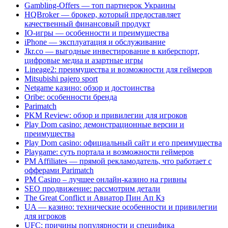
Gambling-Offers — топ партнерок Украины
HQBroker — брокер, который предоставляет
качественный финансовый продукт
IO-игры — особенности и преимущества
iPhone — эксплуатация и обслуживание
Jkr.co — выгодные инвестирование в киберспорт,
цифровые медиа и азартные игры
Lineage2: преимущества и возможности для геймеров
Mitsubishi pajero sport
Netgame казино: обзор и достоинства
Oribe: особенности бренда
Parimatch
PKM Review: обзор и привилегии для игроков
Play Dom casino: демонстрационные версии и
преимущества
Play Dom casino: официальный сайт и его преимущества
Playgame: суть портала и возможности геймеров
PM Affiliates — прямой рекламодатель, что работает с
офферами Parimatch
PM Casino – лучшее онлайн-казино на гривны
SEO продвижение: рассмотрим детали
The Great Conflict и Авиатор Пин Ап Кз
UA — казино: технические особенности и привилегии
для игроков
UFC: причины популярности и специфика