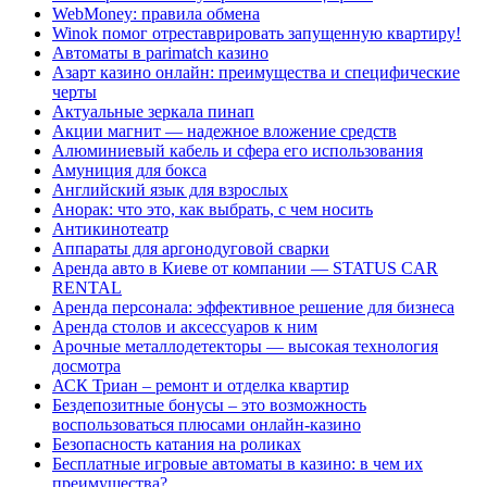
WebMoney: правила обмена
Winok помог отреставрировать запущенную квартиру!
Автоматы в parimatch казино
Азарт казино онлайн: преимущества и специфические
черты
Актуальные зеркала пинап
Акции магнит — надежное вложение средств
Алюминиевый кабель и сфера его использования
Амуниция для бокса
Английский язык для взрослых
Анорак: что это, как выбрать, с чем носить
Антикинотеатр
Аппараты для аргонодуговой сварки
Аренда авто в Киеве от компании — STATUS CAR
RENTAL
Аренда персонала: эффективное решение для бизнеса
Аренда столов и аксессуаров к ним
Арочные металлодетекторы — высокая технология
досмотра
АСК Триан – ремонт и отделка квартир
Бездепозитные бонусы – это возможность
воспользоваться плюсами онлайн-казино
Безопасность катания на роликах
Бесплатные игровые автоматы в казино: в чем их
преимущества?