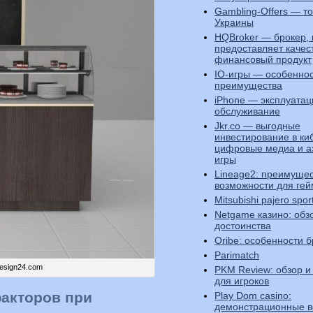
Gambling-Offers — т
Украины
HQBroker — брокер,
предоставляет каче
финансовый продукт
IO-игры — особеннос
преимущества
iPhone — эксплуатац
обслуживание
Jkr.co — выгодные
инвестирование в ки
цифровые медиа и а
игры
Lineage2: преимущес
возможности для ге
Mitsubishi pajero spor
Netgame казино: обз
достоинства
Oribe: особенности 
Parimatch
design24.com
PKM Review: обзор и
для игроков
акторов при
Play Dom casino:
демонстрационные в