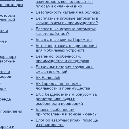
возможность воспользоваться
оп партнерок
плюсами онлайн-казино
Безопасность катания на роликах
 который
Бесплатные игровые автоматы в
ственный
казино: в чем их преимущества?
Бесплатные игровые автоматы:
ти и
как это работает?
Бесплатные спины Париматч
ия и
Бетвиннер: скачать приложение
для мобильных устройств
Бетгеймс: особенности,
берспорт,
преимущества и специфика
зартные
Биткоины: история создания и
смысл вложений
тва и
ймеров
БК Parimatch
t
БК Горилла: программы
лояльности и преимущества
ор и
БК с бездепозитным бонусом за
регистрацию: виды и
бренда
особенности поощрений
Блины: особенности
 привилегии
приготовления и тонкие нюансы
Блог об азартных играх: помощь
и возможности
ерсии и