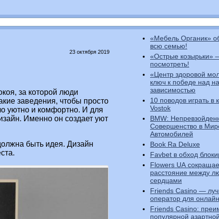
«Мебель Органик» о
всю семью!
23 октября 2019
«Острые козырьки» 
посмотреть!
«Центр здоровой мо
ключ к победе над н
зависимостью
коя, за которой люди
10 поводов играть в 
акие заведения, чтобы просто
Vostok
ло уютно и комфортно. И для
BMW: Непревзойден
зайн. Именно он создает уют
Совершенство в Мир
Автомобилей
должна быть идея. Дизайн
Book Ra Deluxe
ста.
Favbet в обход блоки
Flowers UA сокращае
расстояние между 
сердцами
Friends Casino — лу
оператор для онлайн
Friends Casino: пре
популярной азартно