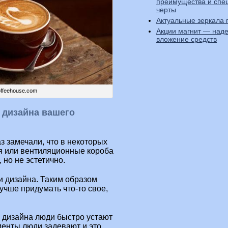
преимущества и спе
черты
Актуальные зеркала 
Акции магнит — над
вложение средств
offeehouse.com
 дизайна вашего
з замечали, что в некоторых
я или вентиляционные короба
но не эстетично.
 дизайна. Таким образом
учше придумать что-то свое,
 дизайна люди быстро устают
менты люди задевают и это