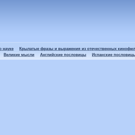
 науке
Крылатые фразы и выражения из отечественных кинофи
Великие мысли
Английские пословицы
Испанские пословиц