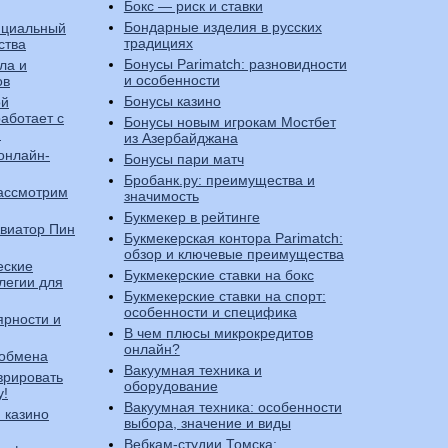
Бокс — риск и ставки
Бондарные изделия в русских
ициальный
традициях
ства
Бонусы Parimatch: разновидности
ла и
и особенности
ов
Бонусы казино
ой
работает с
Бонусы новым игрокам Мостбет
h
из Азербайджана
онлайн-
Бонусы пари матч
Бробанк.ру: преимущества и
ассмотрим
значимость
Букмекер в рейтинге
 Авиатор Пин
Букмекерская контора Parimatch:
обзор и ключевые преимущества
еские
Букмекерские ставки на бокс
легии для
Букмекерские ставки на спорт:
особенности и специфика
ярности и
В чем плюсы микрокредитов
онлайн?
 обмена
Вакуумная техника и
врировать
оборудование
у!
Вакуумная техника: особенности
 казино
выбора, значение и виды
Вебкам-студии Томска: