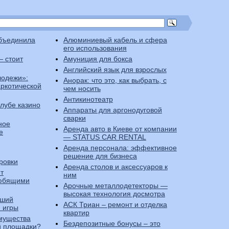
бъединила
Алюминиевый кабель и сфера
его использования
— стоит
Амуниция для бокса
Английский язык для взрослых
лодежи»:
Анорак: что это, как выбрать, с
аркотической
чем носить
Антикинотеатр
клубе казино
Аппараты для аргонодуговой
сварки
ное
Аренда авто в Киеве от компании
е
— STATUS CAR RENTAL
Аренда персонала: эффективное
решение для бизнеса
ровки
Аренда столов и аксессуаров к
т
ним
любящими
Арочные металлодетекторы —
высокая технология досмотра
чший
АСК Триан – ремонт и отделка
 игры
квартир
имущества
Бездепозитные бонусы – это
й площадки?