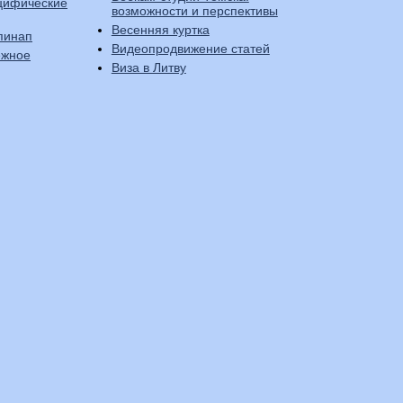
цифические
возможности и перспективы
Весенняя куртка
пинап
Видеопродвижение статей
ежное
Виза в Литву