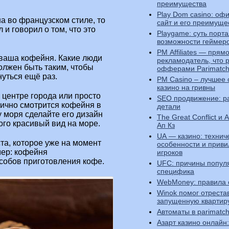
преимущества
Play Dom casino: оф
а во французском стиле, то
сайт и его преимуще
 и говорил о том, что это
Playgame: суть порта
возможности геймер
PM Affiliates — прям
 ваша кофейня. Какие люди
рекламодатель, что 
олжен быть таким, чтобы
офферами Parimatc
нуться ещё раз.
PM Casino – лучшее 
казино на гривны
 центре города или просто
SEO продвижение: р
ично смотрится кофейня в
детали
у моря сделайте его дизайн
The Great Conflict и
ого красивый вид на море.
Ап Кз
UA — казино: технич
та, которое уже на момент
особенности и приви
мер: кофейня
игроков
собов приготовления кофе.
UFC: причины попул
специфика
WebMoney: правила
Winok помог отреста
запущенную квартир
Автоматы в parimatch
Азарт казино онлайн: