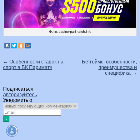
Фото: casino-parimatch.info
←
Особенности ставок на
Бетгеймс: особенности,
спорт в БК Париматч
преимущества и
специфика
→
Подписаться
авторизуйтесь
Уведомить о