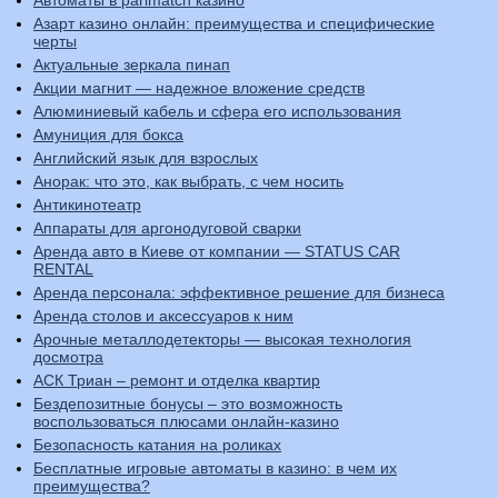
Азарт казино онлайн: преимущества и специфические
черты
Актуальные зеркала пинап
Акции магнит — надежное вложение средств
Алюминиевый кабель и сфера его использования
Амуниция для бокса
Английский язык для взрослых
Анорак: что это, как выбрать, с чем носить
Антикинотеатр
Аппараты для аргонодуговой сварки
Аренда авто в Киеве от компании — STATUS CAR
RENTAL
Аренда персонала: эффективное решение для бизнеса
Аренда столов и аксессуаров к ним
Арочные металлодетекторы — высокая технология
досмотра
АСК Триан – ремонт и отделка квартир
Бездепозитные бонусы – это возможность
воспользоваться плюсами онлайн-казино
Безопасность катания на роликах
Бесплатные игровые автоматы в казино: в чем их
преимущества?