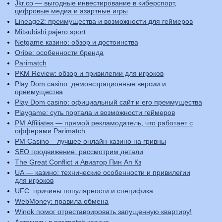
Jkr.co — выгодные инвестирование в киберспорт,
цифровые медиа и азартные игры
Lineage2: преимущества и возможности для геймеров
Mitsubishi pajero sport
Netgame казино: обзор и достоинства
Oribe: особенности бренда
Parimatch
PKM Review: обзор и привилегии для игроков
Play Dom casino: демонстрационные версии и
преимущества
Play Dom casino: официальный сайт и его преимущества
Playgame: суть портала и возможности геймеров
PM Affiliates — прямой рекламодатель, что работает с
офферами Parimatch
PM Casino – лучшее онлайн-казино на гривны
SEO продвижение: рассмотрим детали
The Great Conflict и Авиатор Пин Ап Кз
UA — казино: технические особенности и привилегии
для игроков
UFC: причины популярности и специфика
WebMoney: правила обмена
Winok помог отреставрировать запущенную квартиру!
Автоматы в parimatch казино