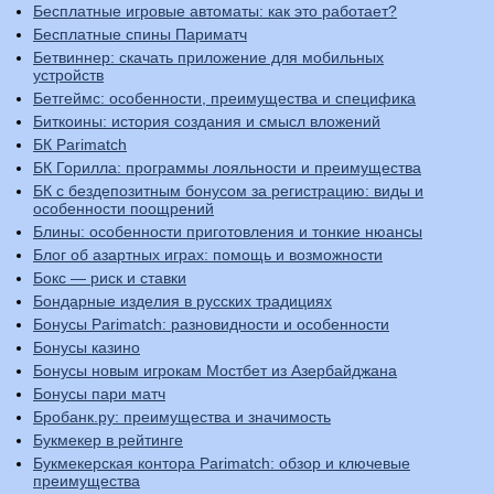
Бесплатные игровые автоматы: как это работает?
Бесплатные спины Париматч
Бетвиннер: скачать приложение для мобильных
устройств
Бетгеймс: особенности, преимущества и специфика
Биткоины: история создания и смысл вложений
БК Parimatch
БК Горилла: программы лояльности и преимущества
БК с бездепозитным бонусом за регистрацию: виды и
особенности поощрений
Блины: особенности приготовления и тонкие нюансы
Блог об азартных играх: помощь и возможности
Бокс — риск и ставки
Бондарные изделия в русских традициях
Бонусы Parimatch: разновидности и особенности
Бонусы казино
Бонусы новым игрокам Мостбет из Азербайджана
Бонусы пари матч
Бробанк.ру: преимущества и значимость
Букмекер в рейтинге
Букмекерская контора Parimatch: обзор и ключевые
преимущества