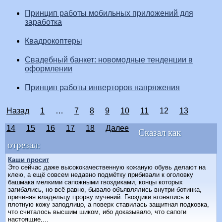
Принцип работы мобильных приложений для
заработка
Квадрокоптеры
Свадебный банкет: новомодные тенденции в
оформлении
Принцип работы инверторов напряжения
Назад
1
…
7
8
9
10
11
12
13
14
15
16
17
18
Далее
Сказал как
отрезал:
Каши просит
Это сейчас даже высококачественную кожаную обувь делают на
клею, а ещё совсем недавно подмётку прибивали к оголовку
башмака мелкими сапожными гвоздиками, концы которых
загибались, но всё равно, бывало объявлялись внутри ботинка,
причиняя владельцу прорву мучений. Гвоздики вгонялись в
плотную кожу заподлицо, а поверх ставилась защитная подковка,
что считалось высшим шиком, ибо доказывало, что сапоги
настоящие,...