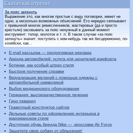
Сказал как отрезал:
За пояс заткнуть
Выражение это, как многие простые с виду поговорки, имеет не
одно, а несколько возможных объяснений. Его нередко связывают
с привычкой многих ремесленников, мастеровых (да и просто
крестьян) засовывать за пояс ненужный в данный момент
инструмент: топор, молоток и т. п. В таком случае «за пояс
заткнуть» значит: поступить с кем-нибудь так же бесцеремонно, по-
хозяйски, как...
E-mail рассылка — продуктивная реклама
Аренда автомобилей: услуга для ценителей комфорта
Ботинки, как особый штрих стиля
Быстрое получение справки
Визуализация желаний с помощью одежды с
автомобильной символикой
Выбор медицинского оборудования
Германия: высококачественное лечение
Гино певарил
Грамотный конструктор сайтов
Дельные советы по оформлению интерьера в
марокканском стиле
Доступная обувь бренда Nike — кроссовки Air Force
Защитите свою собаку от облысения!