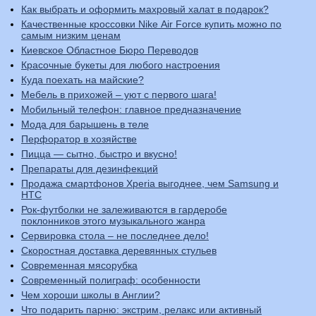
Как выбрать и оформить махровый халат в подарок?
Качественные кроссовки Nike Air Force купить можно по
самым низким ценам
Киевское Областное Бюро Переводов
Красочные букеты для любого настроения
Куда поехать на майские?
Мебель в прихожей – уют с первого шага!
Мобильный телефон: главное предназначение
Мода для барышень в теле
Перфоратор в хозяйстве
Пицца — сытно, быстро и вкусно!
Препараты для дезинфекций
Продажа смартфонов Xperia выгоднее, чем Samsung и
HTC
Рок-футболки не залеживаются в гардеробе
поклонников этого музыкального жанра
Сервировка стола – не последнее дело!
Скоростная доставка деревянных стульев
Современная мясорубка
Современный полиграф: особенности
Чем хороши школы в Англии?
Что подарить парню: экстрим, релакс или активный