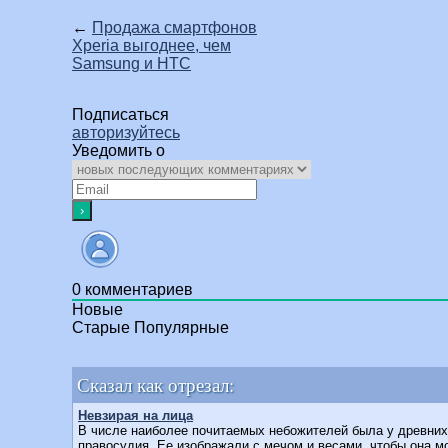
←
Продажа смартфонов
Xperia выгоднее, чем
Samsung и HTC
Подписаться
авторизуйтесь
Уведомить о
0
комментариев
Новые
Старые
Популярные
Сказал как отрезал:
Невзирая на лица
В числе наиболее почитаемых небожителей была у древних 
правосудия. Ее изображали с мечом и весами, чтобы она м