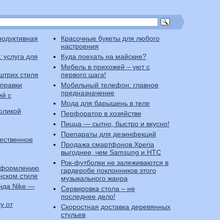
родуктивная
Красочные букеты для любого
настроения
 услуга для
Куда поехать на майские?
Мебель в прихожей – уют с
 штрих стиля
первого шага!
справки
Мобильный телефон: главное
предназначение
ий с
Мода для барышень в теле
оликой
Перфоратор в хозяйстве
Пицца — сытно, быстро и вкусно!
Препараты для дезинфекций
чественное
Продажа смартфонов Xperia
выгоднее, чем Samsung и HTC
Рок-футболки не залеживаются в
 оформлению
гардеробе поклонников этого
нском стиле
музыкального жанра
нда Nike —
Сервировка стола – не
последнее дело!
у от
Скоростная доставка деревянных
стульев