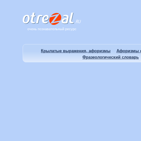
очень познавательный ресурс
Крылатые выражения, афоризмы
Афоризмы о
Фразеологический словарь