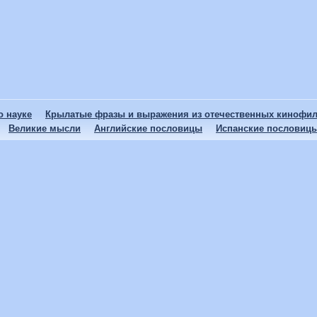
 науке
Крылатые фразы и выражения из отечественных кинофи
Великие мысли
Английские пословицы
Испанские пословиц