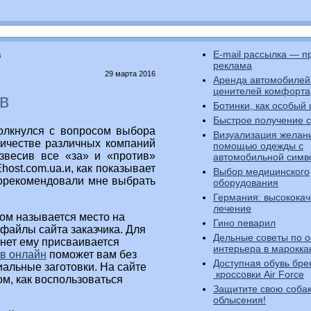
E-mail рассылка — п
в
реклама
29 марта 2016
Аренда автомобилей:
ценителей комфорта
в
Ботинки, как особый
Быстрое получение 
толкнулся с вопросом выбора
Визуализация желан
личестве различных компаний
помощью одежды с
звесив все «за» и «против»
автомобильной симв
ost.com.ua.и, как показывает
Выбор медицинского
порекомендовали мне выбрать
оборудования
Германия: высокока
лечение
гом называется место на
Гино певарил
файлы сайта заказчика. Для
Дельные советы по
рнет ему присваивается
интерьера в марокка
ов онлайн
поможет вам без
Доступная обувь бре
иальные заготовки. На сайте
кроссовки Air Force
том, как воспользоваться
Защитите свою собак
облысения!