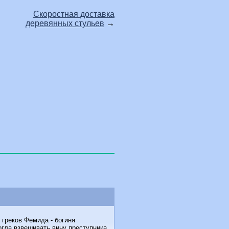
Скоростная доставка
деревянных стульев
→
греков Фемида - богиня
огла взвешивать вину преступника