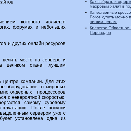
Как выбрать и оформ
махровый халат в по
Качественные кроссов
Force купить можно 
низким ценам
чением которого является
огах, форумах и небольших
Киевское Областное
Переводов
тов и других онлайн ресурсов
 делить место на сервере и
ра целиком станет лучшим
 центре компании. Для этих
ное оборудование от мировых
многоядерных процессоров
ься с невероятной скоростью.
ергается самому суровому
сплуатацию. После покупки
 выделенным сервером уже с
будет установлена одна из