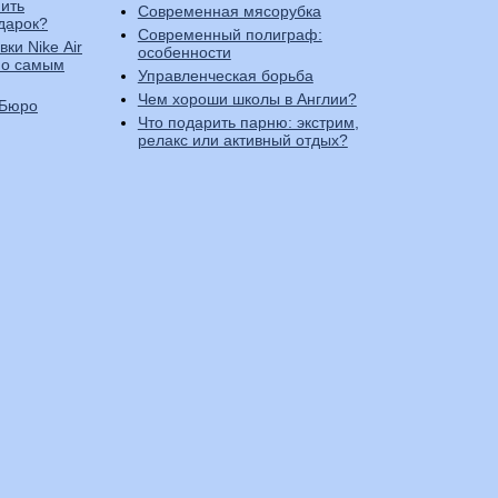
ить
Современная мясорубка
дарок?
Современный полиграф:
ки Nike Air
особенности
по самым
Управленческая борьба
Чем хороши школы в Англии?
 Бюро
Что подарить парню: экстрим,
релакс или активный отдых?