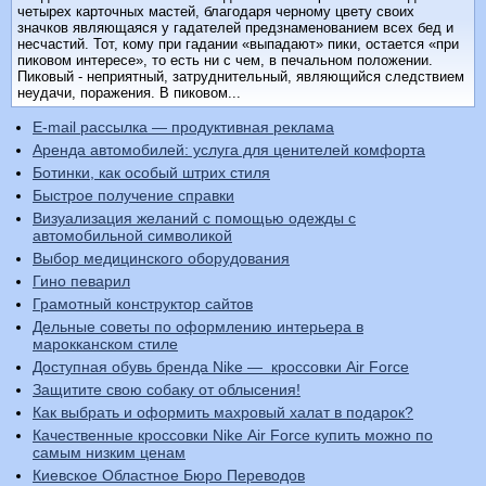
четырех карточных мастей, благодаря черному цвету своих
значков являющаяся у гадателей предзнаменованием всех бед и
несчастий. Тот, кому при гадании «выпадают» пики, остается «при
пиковом интересе», то есть ни с чем, в печальном положении.
Пиковый - неприятный, затруднительный, являющийся следствием
неудачи, поражения. В пиковом...
E-mail рассылка — продуктивная реклама
Аренда автомобилей: услуга для ценителей комфорта
Ботинки, как особый штрих стиля
Быстрое получение справки
Визуализация желаний с помощью одежды с
автомобильной символикой
Выбор медицинского оборудования
Гино певарил
Грамотный конструктор сайтов
Дельные советы по оформлению интерьера в
марокканском стиле
Доступная обувь бренда Nike — кроссовки Air Force
Защитите свою собаку от облысения!
Как выбрать и оформить махровый халат в подарок?
Качественные кроссовки Nike Air Force купить можно по
самым низким ценам
Киевское Областное Бюро Переводов