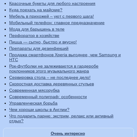
Красочные букеты для любого настроения
Куда поехать на майские?
Мебель в прихожей – уют с первого шага!
Мобильный телефон: главное предназначение
Мода для барышень в теле
Перфоратор в хозяйстве
Пицца — сытно, быстро и вкусно!
Препараты для дезинфекций
Продажа смартфонов Xperia выгоднее, чем Samsung и
HTC
Рок-футболки не залеживаются в гардеробе
поклонников этого музыкального жанра
Сервировка стола – не последнее дело!
Скоростная доставка деревянных стульев
Современная мясорубка
Современный полиграф: особенности
Управленческая борьба
Чем хороши школы в Англии?
Что подарить парню: экстрим, релакс или активный
отдых?
Очень интересно