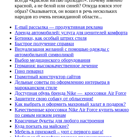
всегда «красной нитью проходит». Почему именно
красной, а не белой или синей? Откуда взялся этот
образ? Оказывается, он вошел в речь нескольких
народов из очень неожиданной области...
E-mail рассылка — продуктивная реклама
Аренда автомобилей: услуга для ценителей комфорта
Ботинки, как особый штрих стиля
Быстрое получение справки
Визуализация желаний с помощью одежды с
автомобильной символикой
Выбор медицинского оборудования
Германия: высококачественное лечение
Гино певарил
Грамотный конструктор сайтов
Дельные советы по оформлению интерьера в
марокканском стиле
Доступная обувь бренда Nike — кроссовки Air Force
Защитите свою собаку от облысения!
Как выбрать и оформить махровый халат в подарок?
Качественные кроссовки Nike Air Force купить можно
по самым низким ценам
Красочные букеты для любого настроения
Куда поехать на майские?
Мебель в прихожей – уют с первого шага!