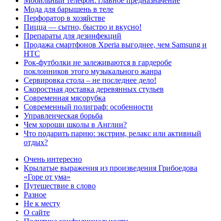
Мобильный телефон: главное предназначение
Мода для барышень в теле
Перфоратор в хозяйстве
Пицца — сытно, быстро и вкусно!
Препараты для дезинфекций
Продажа смартфонов Xperia выгоднее, чем Samsung и
HTC
Рок-футболки не залеживаются в гардеробе
поклонников этого музыкального жанра
Сервировка стола – не последнее дело!
Скоростная доставка деревянных стульев
Современная мясорубка
Современный полиграф: особенности
Управленческая борьба
Чем хороши школы в Англии?
Что подарить парню: экстрим, релакс или активный
отдых?
Очень интересно
Крылатые выражения из произведения Грибоедова
«Горе от ума»
Путешествие в слово
Разное
Не к месту
О сайте