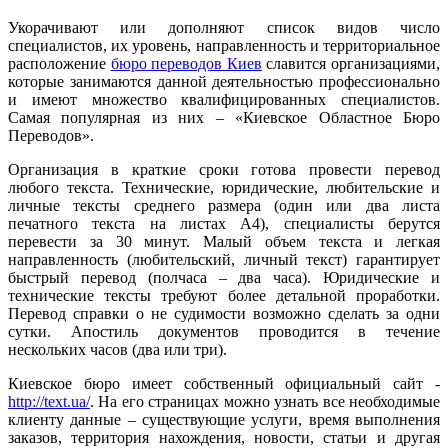
Укорачивают или дополняют список видов число
специалистов, их уровень, направленность и территориальное
расположение
бюро переводов Киев
славится организациями,
которые занимаются данной деятельностью профессионально
и имеют множество квалифицированных специалистов.
Самая популярная из них – «Киевское Областное Бюро
Переводов».
Организация в краткие сроки готова провести перевод
любого текста. Технические, юридические, любительские и
личные тексты среднего размера (один или два листа
печатного текста на листах A4), специалисты берутся
перевести за 30 минут. Малый объем текста и легкая
направленность (любительский, личный текст) гарантирует
быстрый перевод (полчаса – два часа). Юридические и
технические тексты требуют более детальной проработки.
Перевод справки о не судимости возможно сделать за одни
сутки. Апостиль документов проводится в течение
нескольких часов (два или три).
Киевское бюро имеет собственный официальный сайт -
http://text.ua/
. На его страницах можно узнать все необходимые
клиенту данные – существующие услуги, время выполнения
заказов, территория нахождения, новости, статьи и другая