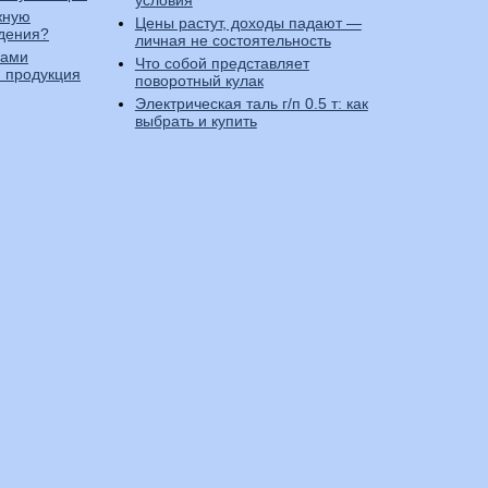
условия
жную
Цены растут, доходы падают —
дения?
личная не состоятельность
вами
Что собой представляет
 продукция
поворотный кулак
Электрическая таль г/п 0.5 т: как
выбрать и купить