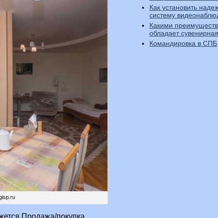
Как установить наде
систему видеонаблю
Какими преимущест
обладает сувенирная
Командировка в СПБ
isp.ru
кажется.Продажа/покупка