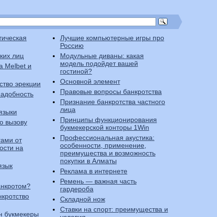
тическая
Лучшие компьютерные игры про
Россию
ких лиц
Модульные диваны: какая
модель подойдет вашей
а Melbet и
гостиной?
Основной элемент
ство эрекции
Правовые вопросы банкротства
надобность
Признание банкротства частного
лица
языки
Принципы функционирования
о вызову
букмекерской конторы 1Win
Профессиональная акустика:
гами от
особенности, применение,
ости на
преимущества и возможность
покупки в Алматы
язык
Реклама в интернете
Ремень — важная часть
анкротом?
гардероба
нкротство
Складной нож
Ставки на спорт: преимущества и
н букмекеры