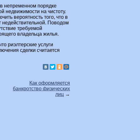
 в непременном порядке
й недвижимости на чистоту.
чить вероятность того, что в
т недействительной. Поводом
сутствие требуемой
оящего владельца жилья.
что риэлтерские услуги
лючения сделки считается
Как оформляется
банкротство физических
лиц
→