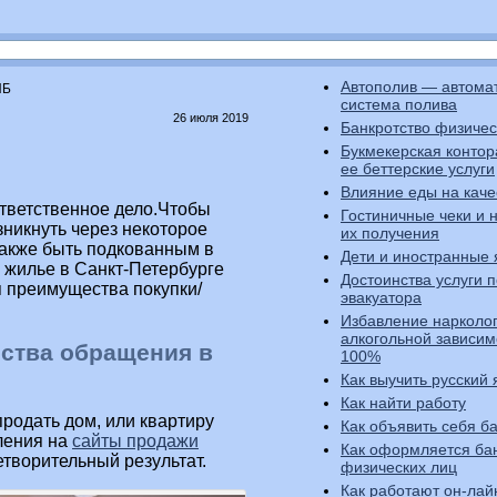
Автополив — автома
ПБ
система полива
26 июля 2019
Банкротство физичес
Букмекерская контор
ее беттерские услуги
Влияние еды на каче
тветственное дело.Чтобы
Гостиничные чеки и 
зникнуть через некоторое
их получения
 также быть подкованным в
Дети и иностранные 
 жилье в Санкт-Петербурге
Достоинства услуги п
я преимущества покупки/
эвакуатора
Избавление нарколо
алкогольной зависим
ства обращения в
100%
Как выучить русский 
Как найти работу
родать дом, или квартиру
Как объявить себя б
вления на
сайты продажи
Как оформляется ба
етворительный результат.
физических лиц
Как работают он-лай