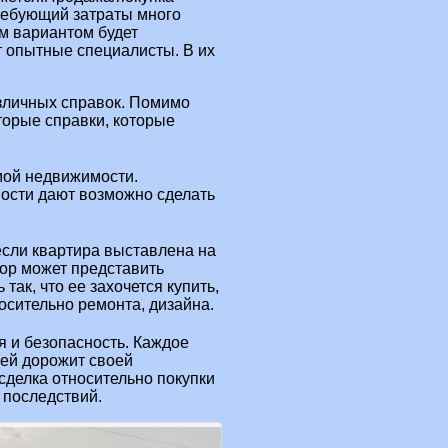
ребующий затраты много
м вариантом будет
т опытные специалисты. В их
зличных справок. Помимо
торые справки, которые
мой недвижимости.
ости дают возможно сделать
если квартира выставлена на
тор может представить
ак, что ее захочется купить,
осительно ремонта, дизайна.
я и безопасность. Каждое
ией дорожит своей
сделка относительно покупки
 последствий.