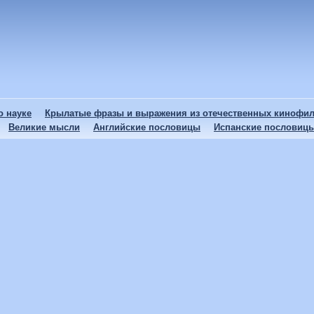
 науке
Крылатые фразы и выражения из отечественных кинофи
Великие мысли
Английские пословицы
Испанские пословиц