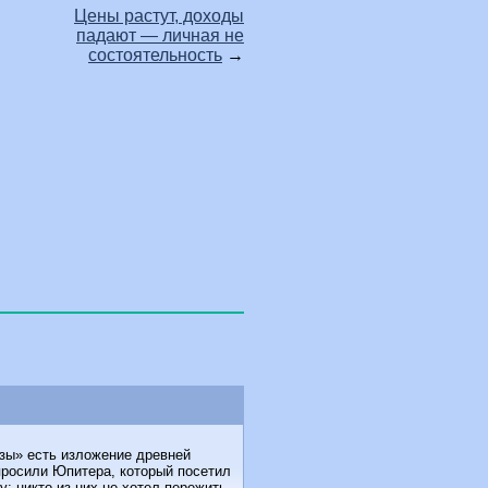
Цены растут, доходы
падают — личная не
состоятельность
→
озы» есть изложение древней
росили Юпитера, который посетил
: никто из них не хотел пережить