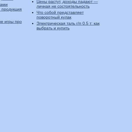
Цены растут, доходы падают —
вами
личная не состоятельность
 продукция
Что собой представляет
поворотный кулак
е игры про
Электрическая таль г/п 0.5 т: как
выбрать и купить