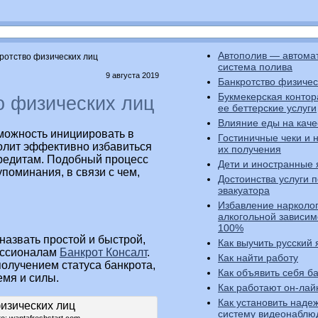
Автополив — автома
ротство физических лиц
система полива
9 августа 2019
Банкротство физичес
Букмекерская контор
о физических лиц
ее беттерские услуги
Влияние еды на каче
зможность инициировать в
Гостиничные чеки и 
волит эффективно избавиться
их получения
кредитам. Подобный процесс
Дети и иностранные 
поминания, в связи с чем,
Достоинства услуги п
эвакуатора
Избавление нарколо
алкогольной зависим
100%
назвать простой и быстрой,
Как выучить русский 
ессионалам
Банкрот Консалт
.
Как найти работу
получением статуса банкрота,
Как объявить себя б
емя и силы.
Как работают он-лай
Как установить наде
систему видеонаблю
: wantafreshstart.com