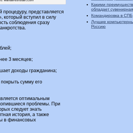
Какими преимущест
обладает сувенирная
 процедуру, представляется
Командировка в СПБ
, который вступил в силу
Лучшие компьютерны
ость соблюдения сразу
Россию
анкротства.
блей;
нее 3 месяцев;
шает доходы гражданина;
 покрыть сумму его
авляется оптимальным
копившиеся проблемы. При
торых следует знать
тная история, а также
ты в финансовых