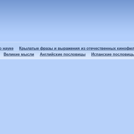
 науке
Крылатые фразы и выражения из отечественных кинофи
Великие мысли
Английские пословицы
Испанские пословиц