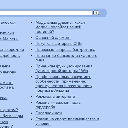
тическая
Модульные диваны: какая
модель подойдет вашей
гостиной?
ких лиц
Основной элемент
а Melbet и
Покупка квартиры в СПБ
ство эрекции
Правовые вопросы банкротства
надобность
Признание банкротства частного
лица
языки
Принципы функционирования
букмекерской конторы 1Win
о вызову
Профессиональная акустика:
особенности, применение,
гами от
преимущества и возможность
ости на
покупки в Алматы
Реклама в интернете
язык
Ремень — важная часть
гардероба
анкротом?
Складной нож
н букмекеры
Ставки на спорт: преимущества и
жную
условия
дения?