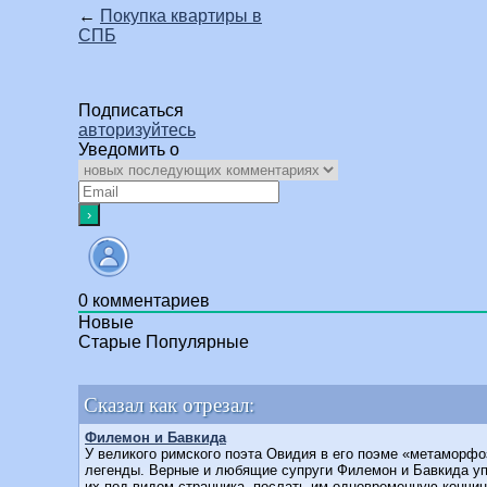
←
Покупка квартиры в
СПБ
Подписаться
авторизуйтесь
Уведомить о
0
комментариев
Новые
Старые
Популярные
Сказал как отрезал:
Филемон и Бавкида
У великого римского поэта Овидия в его поэме «метаморф
легенды. Верные и любящие супруги Филемон и Бавкида уп
их под видом странника, послать им одновременную кончину