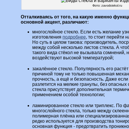
Фото: zavodstekol.ru
Отталкиваясь от того, на какую именно функ
основной акцент, различают:
многослойное стекло. Если есть желание узн
изготовления
подробнее
, то стоит перейти 
Но суть в целом такова: производитель, пос
между собой несколько листов стекла. А что
такого вида стёкол не вызывала сомнений, 
воздействуют высокой температурой;
закалённое стекло. Популярность его растё
причиной тому не только повышенная механ
прочность, а ещё и безопасность. Даже если 
разлетится на мелкие гранулы, без опасных 
стекла присутствует дополнительная термич
применением особой технологии;
ламинированное стекло или триплекс. По фа
многослойного стекла, только между склее
полимерная плёнка или специализированная
редко используется для производства тонир
основная функция - предотвратить проникно