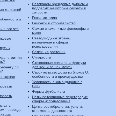
сковской
Различаем брендовые джинсы и
подделки: некоторые секреты и
тие малышей
хитрости
Резка металла
собенности и
Ремонты и строительство
Самые знаменитые философы в
ы и все что
мире
Светодиодные экраны:
лковые
назначение и сферы
использования
пути к
Селекция растений
Сигариллы
ра: стоит ли
ть?
Стеклянные скинали и фартуки
для кухни вашей мечты
 ребёнку по
м?
Строительство дома из блоков U:
особенности и преимущества
й каркас
Условности в командировке в
СПБ
изовать
Форма футболиста
изовать
Цельностеклянные перегородки:
сферы использования
вывать
Центр вертебрологии: услуги,
ном переезде
стоимость, диагностика
вление