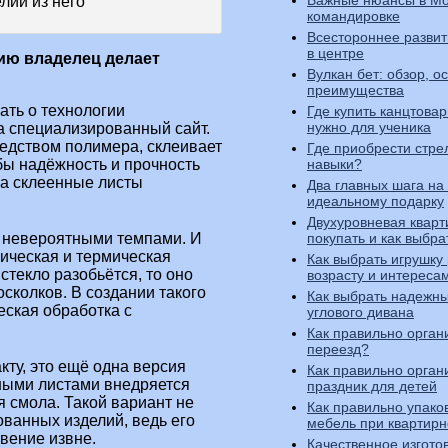
Важные нюансы в Мо
командировке
Всестороннее разви
в центре
цию владелец делает
Вулкан бет: обзор, о
преимущества
ать о технологии
Где купить канцтовар
нужно для ученика
на специализированный сайт.
редством полимера, склеивает
Где приобрести стре
бы надёжность и прочность
навыки?
на склеенные листы
Два главных шага на 
идеальному подарку
Двухуровневая кварти
т невероятными темпами. И
покупать и как выбра
ическая и термическая
Как выбрать игрушку
стекло разобьётся, то оно
возрасту и интереса
осколков. В создании такого
Как выбрать надежны
еская обработка с
углового дивана
Как правильно орган
переезд?
кту, это ещё одна версия
Как правильно орган
нными листами внедряется
праздник для детей
 смола. Такой вариант не
Как правильно упако
ованных изделий, ведь его
мебель при квартир
вение извне.
Качественное изгото