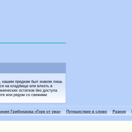
не, нашим предкам был знаком лишь
ся на кладбище или влезть в
анических остатков без доступа
оте или рядом со свежими
ения Грибоедова «Горе от ума»
Путешествие в слово
Разное