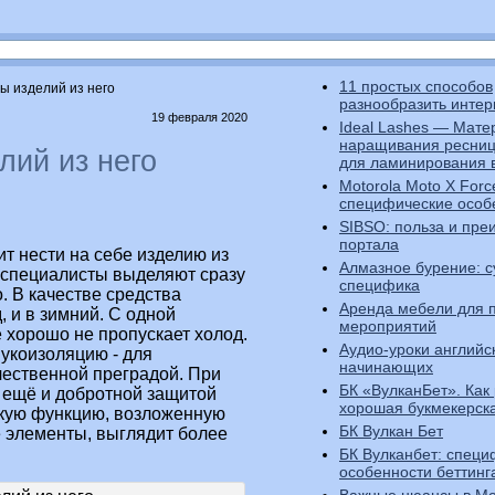
11 простых способов
ы изделий из него
разнообразить интер
19 февраля 2020
Ideal Lashes — Мате
наращивания ресниц
лий из него
для ламинирования в
Motorola Moto X Forc
специфические особ
SIBSO: польза и пр
портала
ит нести на себе изделию из
Алмазное бурение: с
м специалисты выделяют сразу
специфика
. В качестве средства
Аренда мебели для 
, и в зимний.
С одной
мероприятий
 хорошо не пропускает холод.
Аудио-уроки английс
укоизоляцию - для
начинающих
чественной преградой. При
БК «ВулканБет». Как
 ещё и добротной защитой
хорошая букмекерск
ескую функцию, возложенную
БК Вулкан Бет
е элементы, выглядит более
БК Вулканбет: специ
особенности беттинг