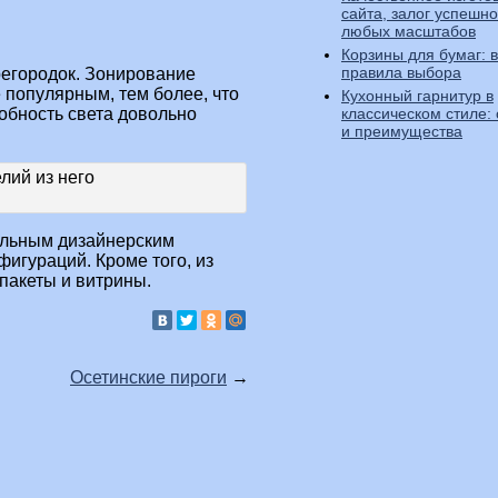
сайта, залог успешно
любых масштабов
Корзины для бумаг: 
правила выбора
регородок. Зонирование
 популярным, тем более, что
Кухонный гарнитур в
классическом стиле:
собность света довольно
и преимущества
сальным дизайнерским
игураций. Кроме того, из
опакеты и витрины.
Осетинские пироги
→