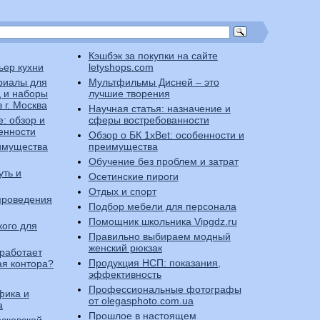
Кэшбэк за покупки на сайте
ьер кухни
letyshops.com
риалы для
Мультфильмы Дисней – это
 и наборы
лучшие творения
 г. Москва
Научная статья: назначение и
e: обзор и
сферы востребованности
енности
Обзор о БК 1xBet: особенности и
еимущества
преимущества
Обучение без проблем и затрат
уть и
Осетинские пироги
Отдых и спорт
проведения
Подбор мебели для персонала
Помощник школьника Vipgdz.ru
кого для
Правильно выбираем модный
женский рюкзак
 работает
Продукция НСП: показания,
ая контора?
эффективность
Профессиональные фотографы
фика и
от olegasphoto.com.ua
а
Прошлое в настоящем