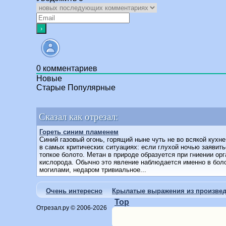
0
комментариев
Новые
Старые
Популярные
Сказал как отрезал:
Гореть синим пламенем
Синий газовый огонь, горящий ныне чуть не во всякой кух
в самых критических ситуациях: если глухой ночью заявить
топкое болото. Метан в природе образуется при гниении орг
кислорода. Обычно это явление наблюдается именно в бол
могилами, недаром тривиальное...
Очень интересно
Крылатые выражения из произвед
Top
Отрезал.ру © 2006-2026