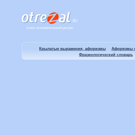
очень познавательный ресурс
Крылатые выражения, афоризмы
Афоризмы о
Фразеологический словарь