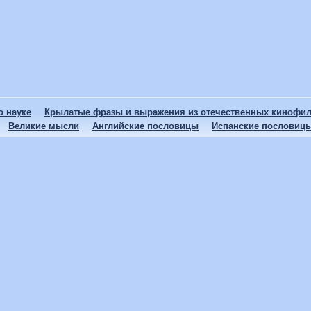
 науке
Крылатые фразы и выражения из отечественных кинофи
Великие мысли
Английские пословицы
Испанские пословиц