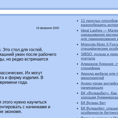
11 простых способов
разнообразить интер
19 февраля 2020
Ideal Lashes — Мате
наращивания ресниц
для ламинирования в
Motorola Moto X Forc
специфические особ
 Это стол для гостей,
SIBSO: польза и пр
машний ужин после рабочего
портала
ы, но редко встречается
Алмазное бурение: с
специфика
ассических. Их могут
Аренда мебели для 
та и форму изделия. В
мероприятий
 времени года.
Аудио-уроки английс
начинающих
БК «ВулканБет». Как
хорошая букмекерск
я этого нужно научиться
БК Вулкан Бет
ентировать с начинками и
БК Вулканбет: специ
не экономя.
особенности беттинг