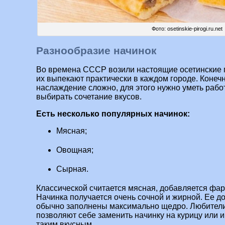
Фото: osetinskie-pirogi.ru.net
Разнообразие начинок
Во времена СССР возили настоящие осетинские п
их выпекают практически в каждом городе. Конеч
наслаждение сложно, для этого нужно уметь работ
выбирать сочетание вкусов.
Есть несколько популярных начинок:
Мясная;
Овощная;
Сырная.
Классической считается мясная, добавляется фа
Начинка получается очень сочной и жирной. Ее д
обычно заполнены максимально щедро. Любители
позволяют себе заменить начинку на курицу или ин
таким вкусным.