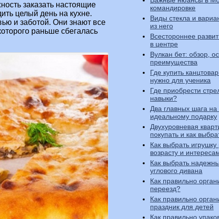
Важные нюансы в Мо
можность заказать настоящие
командировке
ить целый день на кухне.
Виды стекла и вариа
ью и заботой. Они знают все
из него
 которого раньше сбегалась
Всестороннее разви
в центре
Вулкан бет: обзор, о
преимущества
Где купить канцтовар
нужно для ученика
Где приобрести стре
навыки?
Два главных шага на 
идеальному подарку
Двухуровневая кварти
покупать и как выбра
Как выбрать игрушку
возрасту и интереса
Как выбрать надежны
углового дивана
Как правильно орган
переезд?
Как правильно орган
праздник для детей
Как правильно упако