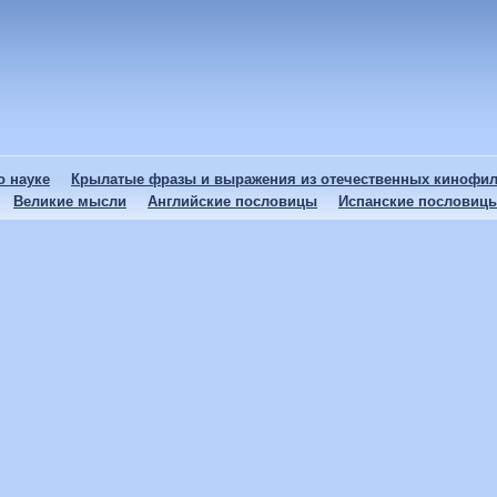
 науке
Крылатые фразы и выражения из отечественных кинофи
Великие мысли
Английские пословицы
Испанские пословиц