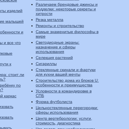
сковской
Различаем брендовые джинсы и
подделки: некоторые секреты и
нты изделий
хитрости
Резка металла
тие малышей
Ремонты и строительство
Самые знаменитые философы в
собенности и
мире
Светодиодные экраны:
ы и все что
назначение и сферы
использования
лковые
Селекция растений
Сигариллы
пути к
Стеклянные скинали и фартуки
для кухни вашей мечты
ра: стоит ли
ть?
Строительство дома из блоков U:
особенности и преимущества
 ребёнку по
м?
Условности в командировке в
СПБ
й каркас
Форма футболиста
изовать
Цельностеклянные перегородки:
сферы использования
изовать
Центр вертебрологии: услуги,
стоимость, диагностика
вывать