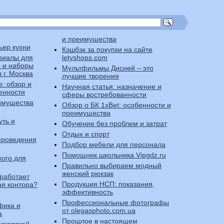
и преимущества
ьер кухни
Кэшбэк за покупки на сайте
риалы для
letyshops.com
 и наборы
Мультфильмы Дисней – это
 г. Москва
лучшие творения
e: обзор и
Научная статья: назначение и
енности
сферы востребованности
еимущества
Обзор о БК 1xBet: особенности и
преимущества
уть и
Обучение без проблем и затрат
Отдых и спорт
проведения
Подбор мебели для персонала
Помощник школьника Vipgdz.ru
кого для
Правильно выбираем модный
женский рюкзак
 работает
Продукция НСП: показания,
ая контора?
эффективность
Профессиональные фотографы
фика и
от olegasphoto.com.ua
а
Прошлое в настоящем