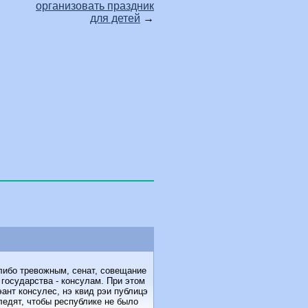
организовать праздник
для детей
→
либо тревожным, сенат, совещание
государства - консулам. При этом
ант консулес, нэ квид рэи публицэ
ледят, чтобы республике не было