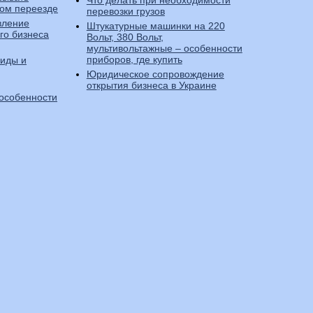
Что делать при необходимости
ном переезде
перевозки грузов
вление
Штукатурные машинки на 220
го бизнеса
Вольт, 380 Вольт,
мультивольтажные – особенности
приборов, где купить
виды и
Юридическое сопровождение
открытия бизнеса в Украине
 особенности