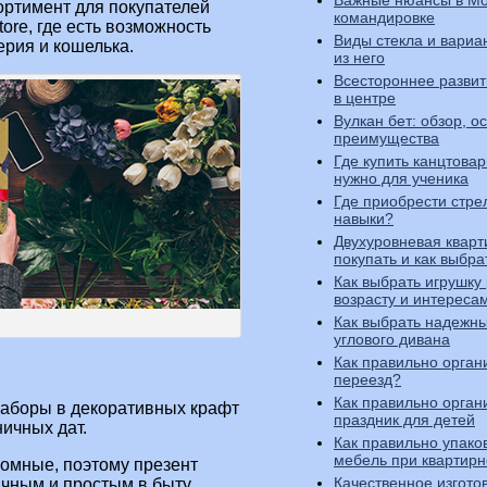
Важные нюансы в Мо
ортимент для покупателей
командировке
.store, где есть возможность
Виды стекла и вариа
ерия и кошелька.
из него
Всестороннее разви
в центре
Вулкан бет: обзор, о
преимущества
Где купить канцтовар
нужно для ученика
Где приобрести стре
навыки?
Двухуровневая кварти
покупать и как выбра
Как выбрать игрушку
возрасту и интереса
Как выбрать надежны
углового дивана
Как правильно орган
переезд?
Как правильно орган
наборы в декоративных крафт
праздник для детей
ничных дат.
Как правильно упако
мебель при квартир
омные, поэтому презент
Качественное изгото
чным и простым в быту.