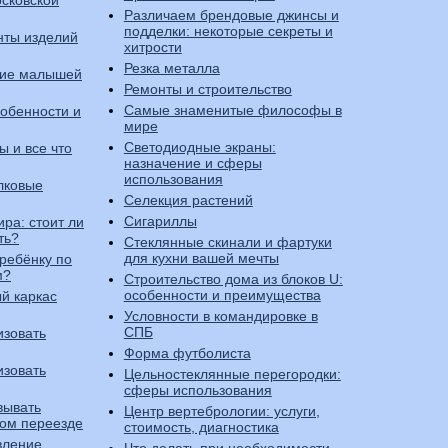
сковской
Различаем брендовые джинсы и
подделки: некоторые секреты и
нты изделий
хитрости
Резка металла
тие малышей
Ремонты и строительство
Самые знаменитые философы в
собенности и
мире
Светодиодные экраны:
ы и все что
назначение и сферы
использования
лковые
Селекция растений
Сигариллы
ра: стоит ли
ть?
Стеклянные скинали и фартуки
для кухни вашей мечты
 ребёнку по
м?
Строительство дома из блоков U:
особенности и преимущества
й каркас
Условности в командировке в
СПБ
изовать
Форма футболиста
изовать
Цельностеклянные перегородки:
сферы использования
вывать
Центр вертебрологии: услуги,
ном переезде
стоимость, диагностика
вление