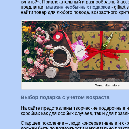
купить?». Привлекательный и разнообразный асс
предлагает
магазин необычных подарков
- giftart
найти товар для любого повода, возрастного крит
Фото: giftart.store
Выбор подарка с учетом возраста
На сайте представлены творческие подарочные 
коробках как для особых случаев, так и для празд
Старшее поколение – люди консервативные и скр
должен быть по возможности максимально практи