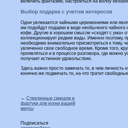
включить фантазию, настроиться на волну беззаб
Выбор подарка с учетом интересов
Одни увлекаются чайными церемониями или явл
им подойдут подарки в виде необычного чайного
кофе. Другие в хорошем смысле «сходят с ума» о
коллекционирует редкие виды. Именно поэтому, 
необходимо внимательно присмотреться к тому, ч
увлеченно свое свободное время. Кроме того, кру
проявляться и в процессе разговора, где можно у
получает истинное удовольствие.
Здесь важно просто замечать то, в чем личность н
конечно же подмечать то, на что тратит свободны
←
Стеклянные скинали и
фартуки для кухни вашей
мечты
Подписаться