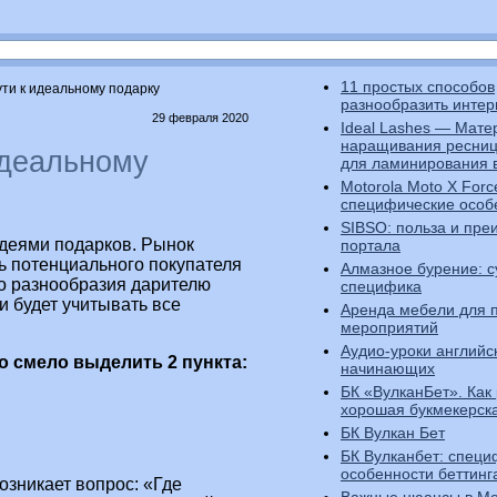
11 простых способов
ути к идеальному подарку
разнообразить интер
29 февраля 2020
Ideal Lashes — Мате
наращивания ресниц
идеальному
для ламинирования в
Motorola Moto X Forc
специфические особ
SIBSO: польза и пр
деями подарков. Рынок
портала
ть потенциального покупателя
Алмазное бурение: с
о разнообразия дарителю
специфика
и будет учитывать все
Аренда мебели для 
мероприятий
Аудио-уроки английс
 смело выделить 2 пункта:
начинающих
БК «ВулканБет». Как
хорошая букмекерск
БК Вулкан Бет
БК Вулканбет: специ
особенности беттинг
озникает вопрос: «Где