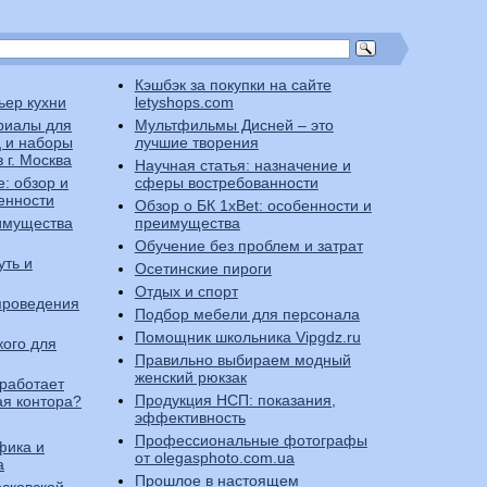
Кэшбэк за покупки на сайте
ьер кухни
letyshops.com
риалы для
Мультфильмы Дисней – это
 и наборы
лучшие творения
 г. Москва
Научная статья: назначение и
e: обзор и
сферы востребованности
енности
Обзор о БК 1xBet: особенности и
еимущества
преимущества
Обучение без проблем и затрат
уть и
Осетинские пироги
Отдых и спорт
проведения
Подбор мебели для персонала
Помощник школьника Vipgdz.ru
кого для
Правильно выбираем модный
женский рюкзак
 работает
Продукция НСП: показания,
ая контора?
эффективность
Профессиональные фотографы
фика и
от olegasphoto.com.ua
а
Прошлое в настоящем