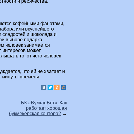
отности и ребячества.
яются кофейными фанатами,
 набора или вкуснейшего
т сладостей и шоколада и
при выборе подарка
ем человек занимается
г интересов может
слышать то, от чего человек
уждается, что ей не хватает и
е минуты времени.
БК «ВулканБет». Как
работает хорошая
букмекерская контора?
→