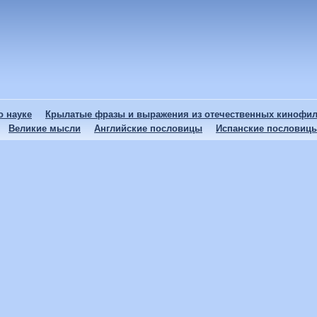
 науке
Крылатые фразы и выражения из отечественных кинофи
Великие мысли
Английские пословицы
Испанские пословиц