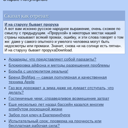
Сказал как отрезал:
И на старуху бывает проруха
А вот вам исконно русское народное выражение, очень схожее по
смыслу с предыдущим. «Прорухой» в некоторых местах нашей
страны называют всякий промах, ошибку, и эти слова говорят о том
же: даже у самого опытного и уме­лого человека могут быть
недосмотры или промахи. Значит, снова «и на солнце есть пятна».
И на старуху бывает прорухаDownload.
Аскариды: что представляют собой паразиты?
Блокировка айфона и методы разрешения проблемы
Борьба с целлюлитом реальна!
Бренд BigMag — самая популярная и качественная
техника Apple
Газ все дорожает, а зима даже не думает отступать, что
делать?
Гостиничные чеки: справедливое возмещение затрат
Еще несколько лет назад бассейн казался многим
атрибутом роскошной жизни
Забор под ключ в Екатеринбурге
Испытательный срок: проверка на прочность или
бесплатная рабочая сила?