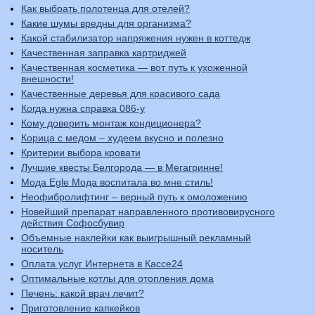
Как выбрать полотенца для отелей?
Какие шумы вредны для организма?
Какой стабилизатор напряжения нужен в коттедж
Качественная заправка картриджей
Качественная косметика — вот путь к ухоженной
внешности!
Качественные деревья для красивого сада
Когда нужна справка 086-у
Кому доверить монтаж кондиционера?
Корица с медом – худеем вкусно и полезно
Критерии выбора кровати
Лучшие квесты Белгорода — в Мегагринне!
Мода Egle Мода воспитала во мне стиль!
Неофибролифтинг – верный путь к омоложению
Новейший препарат направленного противовирусного
действия Софосбувир
Объемные наклейки как выигрышный рекламный
носитель
Оплата услуг Интернета в Кассе24
Оптимальные котлы для отопления дома
Печень: какой врач лечит?
Приготовление капкейков