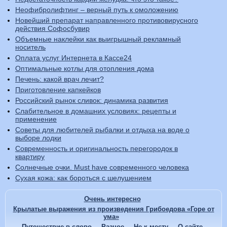
Неофибролифтинг – верный путь к омоложению
Новейший препарат направленного противовирусного
действия Софосбувир
Объемные наклейки как выигрышный рекламный
носитель
Оплата услуг Интернета в Кассе24
Оптимальные котлы для отопления дома
Печень: какой врач лечит?
Приготовление капкейков
Российский рынок сливок: динамика развития
Слабительное в домашних условиях: рецепты и
применение
Советы для любителей рыбалки и отдыха на воде о
выборе лодки
Современность и оригинальность перегородок в
квартиру
Солнечные очки. Must have современного человека
Сухая кожа: как бороться с шелушением
Очень интересно
Крылатые выражения из произведения Грибоедова «Горе от
ума»
Путешествие в слово
Разное
Не к месту
О сайте