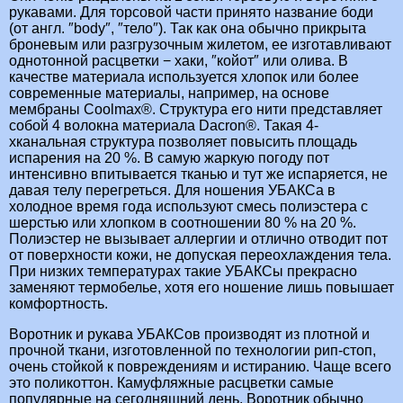
рукавами. Для торсовой части принято название боди
(от англ. ″body″, ″тело″). Так как она обычно прикрыта
броневым или разгрузочным жилетом, ее изготавливают
однотонной расцветки − хаки, ″койот″ или олива. В
качестве материала используется хлопок или более
современные материалы, например, на основе
мембраны Coolmax®. Структура его нити представляет
собой 4 волокна материала Dacron®. Такая 4-
хканальная структура позволяет повысить площадь
испарения на 20 %. В самую жаркую погоду пот
интенсивно впитывается тканью и тут же испаряется, не
давая телу перегреться. Для ношения УБАКСа в
холодное время года используют смесь полиэстера с
шерстью или хлопком в соотношении 80 % на 20 %.
Полиэстер не вызывает аллергии и отлично отводит пот
от поверхности кожи, не допуская переохлаждения тела.
При низких температурах такие УБАКСы прекрасно
заменяют термобелье, хотя его ношение лишь повышает
комфортность.
Воротник и рукава УБАКСов производят из плотной и
прочной ткани, изготовленной по технологии рип-стоп,
очень стойкой к повреждениям и истиранию. Чаще всего
это поликоттон. Камуфляжные расцветки самые
популярные на сегодняшний день. Воротник обычно