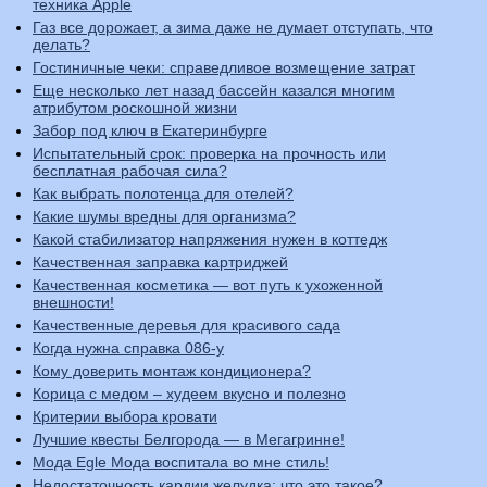
техника Apple
Газ все дорожает, а зима даже не думает отступать, что
делать?
Гостиничные чеки: справедливое возмещение затрат
Еще несколько лет назад бассейн казался многим
атрибутом роскошной жизни
Забор под ключ в Екатеринбурге
Испытательный срок: проверка на прочность или
бесплатная рабочая сила?
Как выбрать полотенца для отелей?
Какие шумы вредны для организма?
Какой стабилизатор напряжения нужен в коттедж
Качественная заправка картриджей
Качественная косметика — вот путь к ухоженной
внешности!
Качественные деревья для красивого сада
Когда нужна справка 086-у
Кому доверить монтаж кондиционера?
Корица с медом – худеем вкусно и полезно
Критерии выбора кровати
Лучшие квесты Белгорода — в Мегагринне!
Мода Egle Мода воспитала во мне стиль!
Недостаточность кардии желудка: что это такое?