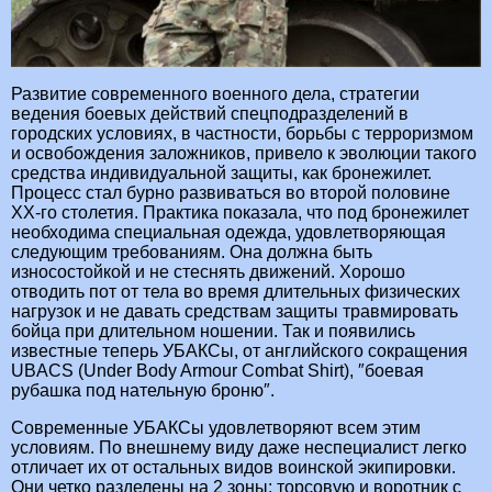
Развитие современного военного дела, стратегии
ведения боевых действий спецподразделений в
городских условиях, в частности, борьбы с терроризмом
и освобождения заложников, привело к эволюции такого
средства индивидуальной защиты, как бронежилет.
Процесс стал бурно развиваться во второй половине
ХХ-го столетия. Практика показала, что под бронежилет
необходима специальная одежда, удовлетворяющая
следующим требованиям. Она должна быть
износостойкой и не стеснять движений. Хорошо
отводить пот от тела во время длительных физических
нагрузок и не давать средствам защиты травмировать
бойца при длительном ношении. Так и появились
известные теперь УБАКСы, от английского сокращения
UBACS (Under Body Armour Combat Shirt), ″боевая
рубашка под нательную броню″.
Современные УБАКСы удовлетворяют всем этим
условиям. По внешнему виду даже неспециалист легко
отличает их от остальных видов воинской экипировки.
Они четко разделены на 2 зоны: торсовую и воротник с