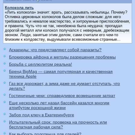
Колокола лить
«Лить колокола» значит: врать, рассказывать небылицы. Почему?
Отливка церковных колоколов была делом сложным: для него
требовались и немалое мастерство, и хитроумные приспособления,
и правила. Чуть что не так, неизбежна была неудача: пропадал
дорогой металл или колокол получался с неверным, дребезжащим
звоном. Люди, занятые этим делом, сами считали его чем-то
близким к колдовству, выдумывали всевозможные странные...
Аскариды: что представляют собой паразиты?
Блокировка айфона и методы разрешения проблемы
Борьба с целлюлитом реальна!
Бренд BigMag — самая популярная и качественная
техника Apple
Газ все дорожает, а зима даже не думает отступать, что
делать?
Гостиничные чеки: справедливое возмещение затрат
Еще несколько лет назад бассейн казался многим
атрибутом роскошной жизни
Забор под ключ в Екатеринбурге
Испытательный срок: проверка на прочность или
бесплатная рабочая сила?
Как выбрать полотенца для отелей?