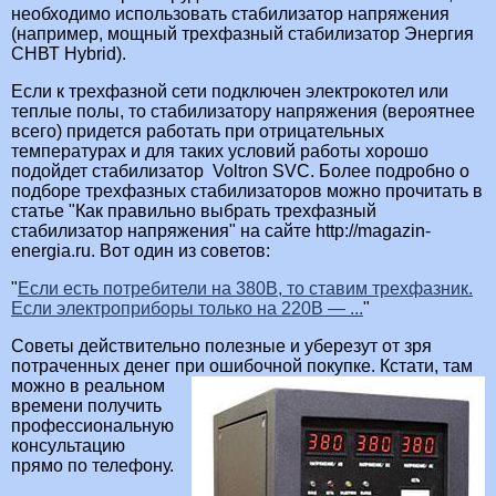
необходимо использовать стабилизатор напряжения
(например, мощный трехфазный стабилизатор Энергия
СНВТ Hybrid).
Если к трехфазной сети подключен электрокотел или
теплые полы, то стабилизатору напряжения (вероятнее
всего) придется работать при отрицательных
температурах и для таких условий работы хорошо
подойдет стабилизатор Voltron SVC. Более подробно о
подборе трехфазных стабилизаторов можно прочитать в
статье "Как правильно выбрать трехфазный
стабилизатор напряжения" на сайте http://magazin-
energia.ru. Вот один из советов:
Если есть потребители на 380В, то ставим трехфазник.
Если электроприборы только на 220В — ...
Советы действительно полезные и уберезут от зря
потраченных денег при ошибочной покупке.
Кстати, там
можно в реальном
времени получить
профессиональную
консультацию
прямо по телефону.