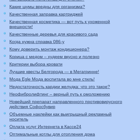
Какие шумы вредны для организма?
Качественная заправка картриджей
Качественная косметика — вот путь к ухоженной
внешности!
Качественные деревья для красивого сада
Когда нужна справка 086-у
Кому доверить монтаж кондиционера?
Корица с медом – худеем вкусно и полезно
Критерии выбора кровати
Лучшие квесты Белгорода — в Мегагринне!
Мода Egle Мода воспитала во мне стиль!
Недостаточность кардии желудка: что это такое?
Неофибролифтинг – верный путь к омоложению
Новейший препарат направленного противовирусного
действия Софосбувир
Объемные наклейки как выигрышный рекламный
носитель
Оплата услуг Интернета в Кассе24
Оптимальные котлы для отопления дома