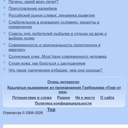
Печень: какой врач лечит?
Приготовление капкейков
Российский рынок сливок: динамика развития
Слабительное в домашних условиях: рецепты и
применение
Советы для любителей рыбалки и отдыха на воде о
выборе лодки
Современность и оригинальность перегородок в
квартиру
Солнечные очки. Must have современного человека
Сухая кожа: как бороться с шелушением
Что такое тактические рубашки, чем они хороши?
Очень интересно
Крылатые выражения из произведения Грибоедова «Горе от
ума»
Путешествие в слово
Разное
Не к месту
О сайте
Политика конфидициальности
Top
Отрезал.ру © 2006-2026