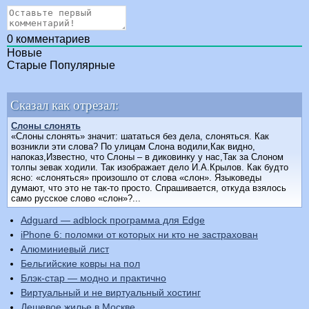
0
комментариев
Новые
Старые
Популярные
Сказал как отрезал:
Слоны слонять
«Слоны слонять» значит: шататься без дела, слоняться. Как
возникли эти слова? По улицам Слона водили,Как видно,
напоказ,Известно, что Слоны – в диковинку у нас,Так за Слоном
толпы зевак ходили. Так изображает дело И.А.Крылов. Как будто
ясно: «слоняться» произошло от слова «слон». Языковеды
думают, что это не так-то просто. Спрашивается, откуда взялось
само русское слово «слон»?...
Adguard — adblock программа для Edge
iPhone 6: поломки от которых ни кто не застрахован
Алюминиевый лист
Бельгийские ковры на пол
Блэк-стар — модно и практично
Виртуальный и не виртуальный хостинг
Дешевое жилье в Москве