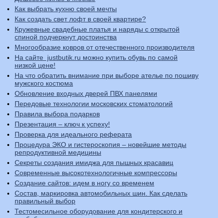
Как выбрать кухню своей мечты
Как создать свет лофт в своей квартире?
Кружевные свадебные платья и наряды с открытой
спиной подчеркнут достоинства
Многообразие ковров от отечественного производителя
На сайте justbutik.ru можно купить обувь по самой
низкой цене!
На что обратить внимание при выборе ателье по пошиву
мужского костюма
Обновление входных дверей ПВХ панелями
Передовые технологии московских стоматологий
Правила выбора подарков
Презентация – ключ к успеху!
Проверка для идеального реферата
Процедура ЭКО и гистероскопия – новейшие методы
репродуктивной медицины
Секреты создания имиджа для пышных красавиц
Современные высокотехнологичные компрессоры
Создание сайтов: идем в ногу со временем
Состав, маркировка автомобильных шин. Как сделать
правильный выбор
Тестомесильное оборудование для кондитерского и