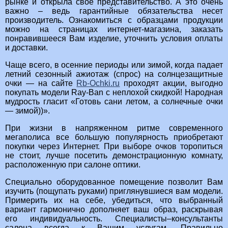
рынке и открыла свое представительство. А это очень
важно – ведь гарантийные обязательства несет
производитель. Ознакомиться с образцами продукции
можно на страницах интернет-магазина, заказать
понравившееся Вам изделие, уточнить условия оплаты
и доставки.
Чаще всего, в осенние периоды или зимой, когда падает
летний сезонный ажиотаж (спрос) на солнцезащитные
очки — на сайте
Rb-Ochki.ru
проходят акции, выгодно
покупать модели Ray-Ban с неплохой скидкой! Народная
мудрость гласит «Готовь сани летом, а солнечные очки
— зимой))».
При жизни в напряженном ритме современного
мегаполиса все большую популярность приобретают
покупки через Интернет. При выборе очков торопиться
не стоит, лучше посетить демонстрационную комнату,
расположенную при салоне оптики.
Специально оборудованное помещение позволит Вам
изучить (пощупать руками) приглянувшиеся вам модели.
Примерить их на себе, убедиться, что выбранный
вариант гармонично дополняет ваш образ, раскрывая
его индивидуальность. Специалисты–консультанты
салона всегда к Вашим услугам. Правильно