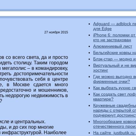
Adguard — adblock 
для Edge
27 ноября 2015
iPhone 6: поломки от
кто не застрахован
Алюминиевый лист
Бельгийские ковры н
 со всего света, да и просто
Блэк-стар — модно и
идеть столицу. Таким городом
Виртуальный и не в
в мегаполис – в командировку,
хостинг
треть достопримечательности
Где можно выгодно 
 почувствовать себя в центре
фирменные очки?
е, в Москве сдается много
Как выбрать кухню с
предостаточно и мошенников,
Как создать свет лоф
ять недорогую недвижимость в
квартире?
?
Кружевные свадебны
наряды с открытой с
подчеркнут достоинс
Многообразие ковров
исле и центральных.
отечественного прои
ды, и до сих пор многие
й инфраструктурой. Наиболее
На сайте justbutik.r