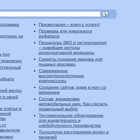
программа
Презентация – ключ к успеху!
Проверка для идеального
 которых ни
реферата
Процедура ЭКО и гистероскопия
– новейшие методы
репродуктивной медицины
а пол
Секреты создания имиджа для
 практично
пышных красавиц
иртуальный
Современные
высокотехнологичные
выбрать
компрессоры
Создание сайтов: идем в ногу со
воей мечты
временем
т в своей
Состав, маркировка
автомобильных шин. Как сделать
е платья и
правильный выбор
пиной
Тестомесильное оборудование
тва
для кондитерского и
 от
хлебобулочного производства
зводителя
Технологии изготовления монет и
u можно
медалей