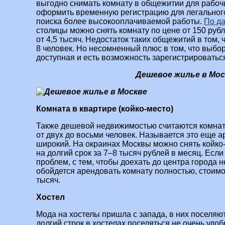
выгодно снимать комнату в общежитии для рабочи
оформить временную регистрацию для легальног
поиска более высокооплачиваемой работы.
По д
столицы можно снять комнату по цене от 150 рубл
от 4,5 тысяч. Недостаток таких общежитий в том, 
8 человек. Но несомненный плюс в том, что выбо
доступная и есть возможность зарегистрироватьс
Дешевое жилье в Мос
Комната в квартире (койко-место)
Также дешевой недвижимостью считаются комнаты
от двух до восьми человек. Называется это еще а
широкий. На окраинах Москвы можно снять койко
на долгий срок за 7–8 тысяч рублей в месяц. Если
проблем, с тем, чтобы доехать до центра города н
обойдется арендовать комнату полностью, стоимос
тысяч.
Хостел
Мода на хостелы пришла с запада, в них поселяют
долгий строк в хостелах поселяться не очень удоб