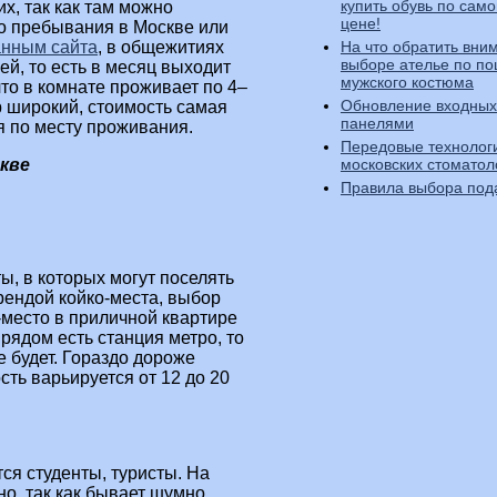
купить обувь по само
х, так как там можно
цене!
о пребывания в Москве или
На что обратить вни
анным сайта
, в общежитиях
выборе ателье по п
ей, то есть в месяц выходит
мужского костюма
что в комнате проживает по 4–
Обновление входных
р широкий, стоимость самая
панелями
я по месту проживания.
Передовые технолог
московских стоматол
кве
Правила выбора под
, в которых могут поселять
рендой койко-места, выбор
-место в приличной квартире
 рядом есть станция метро, то
е будет. Гораздо дороже
ть варьируется от 12 до 20
ся студенты, туристы. На
но, так как бывает шумно,