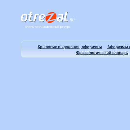
очень познавательный ресурс
Крылатые выражения, афоризмы
Афоризмы о
Фразеологический словарь