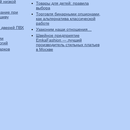
й низкой
Товары для детей: правила
выбора
мание при
Торговля бинарными опционами,
ошиву
как альтернатива классической
работе
 дверей ПВХ
Узаконим наши отношения…
Швейное предприятие
ии
EmkaFashion — лучший
огий
производитель стильных платьев
арков
в Москве