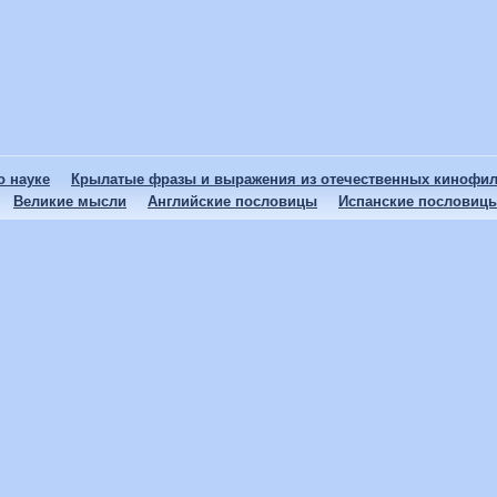
 науке
Крылатые фразы и выражения из отечественных кинофи
Великие мысли
Английские пословицы
Испанские пословиц