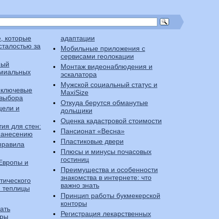
e, которые
адаптации
сталостью за
Мобильные приложения с
сервисами геолокации
ный
Монтаж видеонаблюдения и
емиальных
эскалатора
Мужской социальный статус и
 ключевые
MaxiSize
 выбора
Откуда берутся обманутые
цели и
дольщики
Оценка кадастровой стоимости
ия для стен:
Пансионат «Весна»
 нанесению
Пластиковые двери
правила
Плюсы и минусы почасовых
гостиниц
 Европы и
Преимущества и особенности
знакомства в интернете: что
тического
важно знать
я теплицы
Принцип работы букмекерской
конторы
ать
Регистрация лекарственных
ары