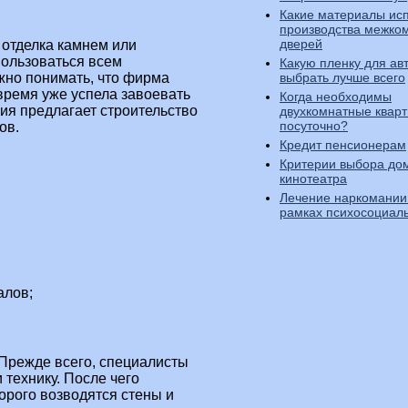
Какие материалы ис
производства межко
дверей
 отделка камнем или
ользоваться всем
Какую пленку для ав
ажно понимать, что фирма
выбрать лучше всего
 время уже успела завоевать
Когда необходимы
ия предлагает строительство
двухкомнатные кварт
посуточно?
ов.
Кредит пенсионерам
Критерии выбора до
кинотеатра
Лечение наркомании 
рамках психосоциал
алов;
 Прежде всего, специалисты
 технику. После чего
орого возводятся стены и