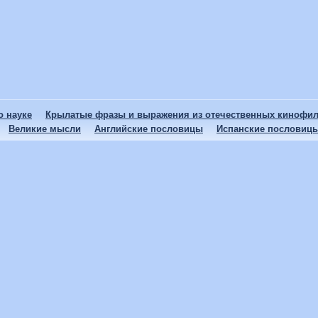
 науке
Крылатые фразы и выражения из отечественных кинофи
Великие мысли
Английские пословицы
Испанские пословиц