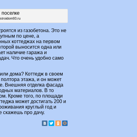
stroidom93.ru
оятся из газобетона. Это не
упным по цене, а
нных коттеджах на первом
 второй выносится одна или
ает наличие гаража и
ач. Что очень удобно само
 или дома? Коттедж в своем
полтора этажа, и он может
рте. Внешняя отделка фасада
одных материалов. В то
дом. Кроме того, по площади
ттеджа может достигать 200 и
проживания круглый год и
 скажешь про дачу.