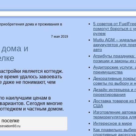
5 советов от FuelFre
приобретения дома и проживания в
помогут бороться с у
рулем
7 мая 2019
Mutlu AGM – идеаль
аккумулятор для пр
 дома и
авто
Атрибуты праздника:
елке
позиции и законы их
Аудиторские услуги: 
стройки является коттедж.
преимущества
ое время удалось завоевать
Декоративные покрыт
ие даже не понимают, чем
советы по выбору и
Дизайн интерьера и 
проектирования
по наилучшим ценам в
Доставка товаров из
 вариантов. Сегодня многие
США
коттеджем и частным домом.
Изготовление автома
терморегулятора дл
Интересное в мире
stroidom93.ru
Как правильно выбир
спортивные аксессу