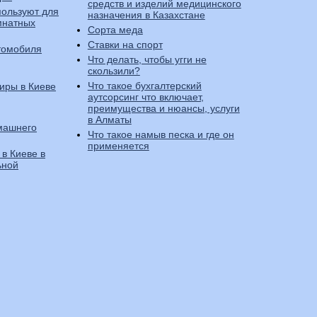
средств и изделий медицинского
пользуют для
назначения в Казахстане
мнатных
Сорта меда
Ставки на спорт
томобиля
Что делать, чтобы угги не
скользили?
Что такое бухгалтерский
иры в Киеве
аутсорсинг что включает,
преимущества и нюансы, услуги
в Алматы
машнего
Что такое намыв песка и где он
применяется
в Киеве в
ьной