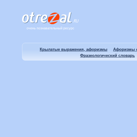
очень познавательный ресурс
Крылатые выражения, афоризмы
Афоризмы о
Фразеологический словарь