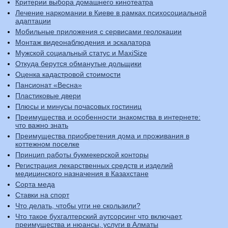
Критерии выбора домашнего кинотеатра
Лечение наркомании в Киеве в рамках психосоциальной
адаптации
Мобильные приложения с сервисами геолокации
Монтаж видеонаблюдения и эскалатора
Мужской социальный статус и MaxiSize
Откуда берутся обманутые дольщики
Оценка кадастровой стоимости
Пансионат «Весна»
Пластиковые двери
Плюсы и минусы почасовых гостиниц
Преимущества и особенности знакомства в интернете:
что важно знать
Преимущества приобретения дома и проживания в
коттежном поселке
Принцип работы букмекерской конторы
Регистрация лекарственных средств и изделий
медицинского назначения в Казахстане
Сорта меда
Ставки на спорт
Что делать, чтобы угги не скользили?
Что такое бухгалтерский аутсорсинг что включает,
преимущества и нюансы, услуги в Алматы