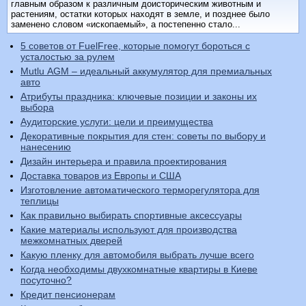
главным образом к различным доисторическим животным и
растениям, остатки которых находят в земле, и позднее было
заменено словом «ископаемый», а постепенно стало...
5 советов от FuelFree, которые помогут бороться с
усталостью за рулем
Mutlu AGM – идеальный аккумулятор для премиальных
авто
Атрибуты праздника: ключевые позиции и законы их
выбора
Аудиторские услуги: цели и преимущества
Декоративные покрытия для стен: советы по выбору и
нанесению
Дизайн интерьера и правила проектирования
Доставка товаров из Европы и США
Изготовление автоматического терморегулятора для
теплицы
Как правильно выбирать спортивные аксессуары
Какие материалы используют для производства
межкомнатных дверей
Какую пленку для автомобиля выбрать лучше всего
Когда необходимы двухкомнатные квартиры в Киеве
посуточно?
Кредит пенсионерам