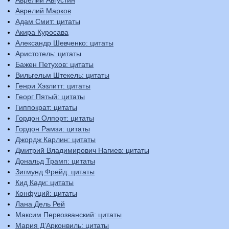
Аврелий Августин
Аврелий Марков
Адам Смит: цитаты
Акира Куросава
Александр Шевченко: цитаты
Аристотель: цитаты
Бажен Петухов: цитаты
Вильгельм Штекель: цитаты
Генри Хэзлитт: цитаты
Георг Пятый: цитаты
Гиппократ: цитаты
Гордон Олпорт: цитаты
Гордон Рамзи: цитаты
Джордж Карлин: цитаты
Дмитрий Владимирович Нагиев: цитаты
Дональд Трамп: цитаты
Зигмунд Фрейд: цитаты
Кид Кади: цитаты
Конфуций: цитаты
Лана Дель Рей
Максим Первозванский: цитаты
Мария Д’Арконвиль: цитаты