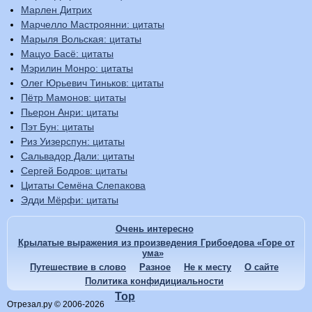
Марлен Дитрих
Марчелло Мастроянни: цитаты
Марыля Вольская: цитаты
Мацуо Басё: цитаты
Мэрилин Монро: цитаты
Олег Юрьевич Тиньков: цитаты
Пётр Мамонов: цитаты
Пьерон Анри: цитаты
Пэт Бун: цитаты
Риз Уизерспун: цитаты
Сальвадор Дали: цитаты
Сергей Бодров: цитаты
Цитаты Семёна Слепакова
Эдди Мёрфи: цитаты
Очень интересно
Крылатые выражения из произведения Грибоедова «Горе от
ума»
Путешествие в слово
Разное
Не к месту
О сайте
Политика конфидициальности
Top
Отрезал.ру © 2006-2026