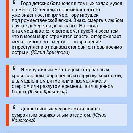
Гора детских ботиночек в темных залах музея
на месте Освенцима напоминает что-то
уже виденное, например, гору игрушек
под рождественской елкой. Знаю, смерть в любом
случае доберется до каждого. Но когда
она смешивается с детством, наукой и всем тем,
что в моем мире стремится спасти, отгораживает
меня, живого, от смерти, — отвращение
к преступлению нацизма становится невыносимо
острым.
(Юлия Кристева)
Я живу живым мертвецом, оторванным,
кровоточащим, обращенным в труп куском плоти,
в замедленном ритме или в промежутке, в
стертом или раздутом времени, поглощенном
болью.
(Юлия Кристева)
Депрессивный человек оказывается
сумрачным радикальным атеистом.
(Юлия
Кристева)