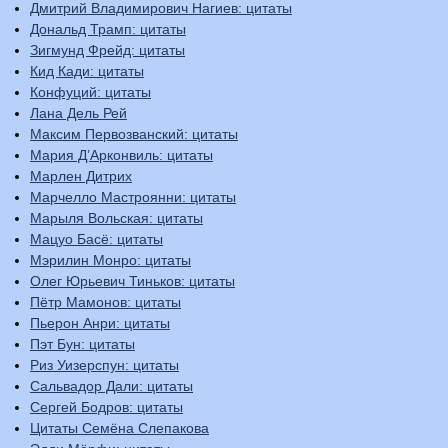
Дмитрий Владимирович Нагиев: цитаты
Дональд Трамп: цитаты
Зигмунд Фрейд: цитаты
Кид Кади: цитаты
Конфуций: цитаты
Лана Дель Рей
Максим Первозванский: цитаты
Мария Д’Арконвиль: цитаты
Марлен Дитрих
Марчелло Мастроянни: цитаты
Марыля Вольская: цитаты
Мацуо Басё: цитаты
Мэрилин Монро: цитаты
Олег Юрьевич Тиньков: цитаты
Пётр Мамонов: цитаты
Пьерон Анри: цитаты
Пэт Бун: цитаты
Риз Уизерспун: цитаты
Сальвадор Дали: цитаты
Сергей Бодров: цитаты
Цитаты Семёна Слепакова