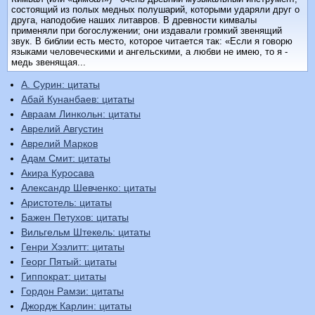
состоящий из полых медных полушарий, которыми ударяли друг о
друга, наподобие наших литавров. В древности кимвалы
применяли при богослужении; они издавали громкий звенящий
звук. В библии есть место, которое читается так: «Если я говорю
языками человеческими и ангельскими, а любви не имею, то я -
медь звенящая...
А. Сурин: цитаты
Абай Кунанбаев: цитаты
Авраам Линкольн: цитаты
Аврелий Августин
Аврелий Марков
Адам Смит: цитаты
Акира Куросава
Александр Шевченко: цитаты
Аристотель: цитаты
Бажен Петухов: цитаты
Вильгельм Штекель: цитаты
Генри Хэзлитт: цитаты
Георг Пятый: цитаты
Гиппократ: цитаты
Гордон Рамзи: цитаты
Джордж Карлин: цитаты