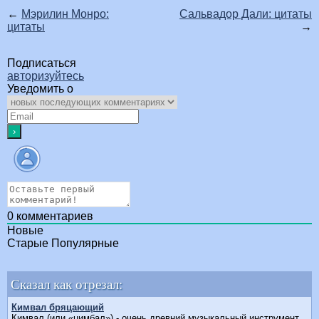
←
Мэрилин Монро:
Сальвадор Дали: цитаты
цитаты
→
Подписаться
авторизуйтесь
Уведомить о
0
комментариев
Новые
Старые
Популярные
Сказал как отрезал:
Кимвал бряцающий
Кимвал (или «цимбал») - очень древний музыкальный инструмент,