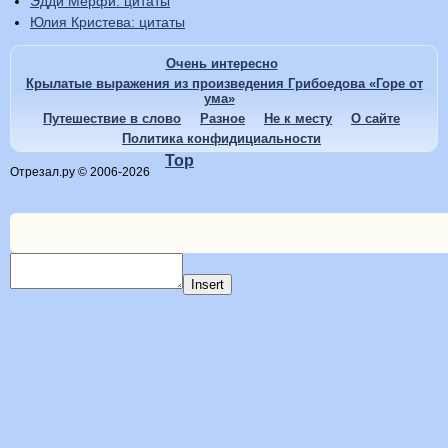
Эдди Мёрфи: цитаты
Юлия Кристева: цитаты
Очень интересно
Крылатые выражения из произведения Грибоедова «Горе от
ума»
Путешествие в слово
Разное
Не к месту
О сайте
Политика конфидициальности
Top
Отрезал.ру © 2006-2026
Insert