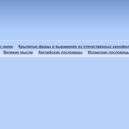
 науке
Крылатые фразы и выражения из отечественных кинофи
Великие мысли
Английские пословицы
Испанские пословиц