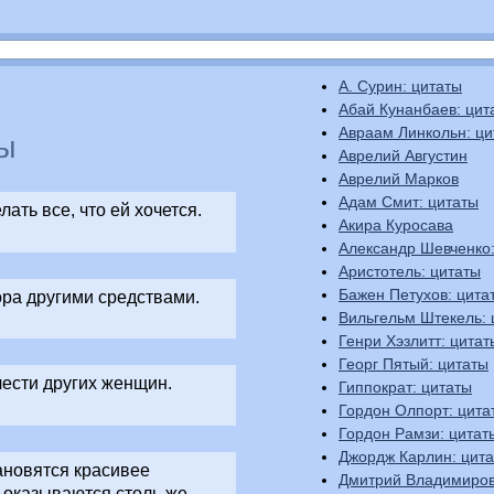
А. Сурин: цитаты
Абай Кунанбаев: цит
Авраам Линкольн: ци
ы
Аврелий Августин
Аврелий Марков
Адам Смит: цитаты
ать все, что ей хочется.
Акира Куросава
Александр Шевченко:
Аристотель: цитаты
Бажен Петухов: цита
ра другими средствами.
Вильгельм Штекель: 
Генри Хэзлитт: цитат
Георг Пятый: цитаты
ести других женщин.
Гиппократ: цитаты
Гордон Олпорт: цита
Гордон Рамзи: цитат
Джордж Карлин: цит
ановятся красивее
Дмитрий Владимиров
, оказываются столь же