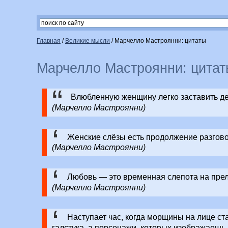
Главная
/
Великие мысли
/
Марчелло Мастроянни: цитаты
Марчелло Мастроянни: цитат
Влюбленную женщину легко заставить дел
(Марчелло Мастроянни)
Женские слёзы есть продолжение разгово
(Марчелло Мастроянни)
Любовь — это временная слепота на прел
(Марчелло Мастроянни)
Наступает час, когда морщины на лице ст
галстука, а персонажи, которых изображаешь