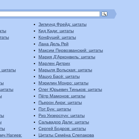
Зигмунд Фрейд: цитаты
аты
Кид Кади: цитаты
таты
Конфуций: цитаты
Лана Дель Рей
Максим Первозванский: цитаты
Мария Д’Арконвиль: цитаты
Марлен Дитрих
 цитаты
Марыля Вольская: цитаты
Мацуо Басё: цитаты
ты
Мэрилин Монро: цитаты
цитаты
Олег Юрьевич Тиньков: цитаты
ы
Пётр Мамонов: цитаты
Пьерон Анри: цитаты
Пэт Бун: цитаты
ты
Риз Уизерспун: цитаты
ы
Сальвадор Дали: цитаты
аты
Сергей Бодров: цитаты
ич Нагиев:
Цитаты Семёна Слепакова