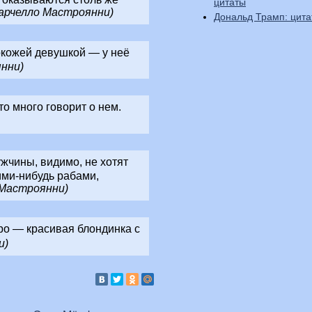
цитаты
арчелло Мастроянни)
Дональд Трамп: цит
окожей девушкой — у неё
нни)
то много говорит о нем.
жчины, видимо, не хотят
ими-нибудь рабами,
 Мастроянни)
о — красивая блондинка с
и)