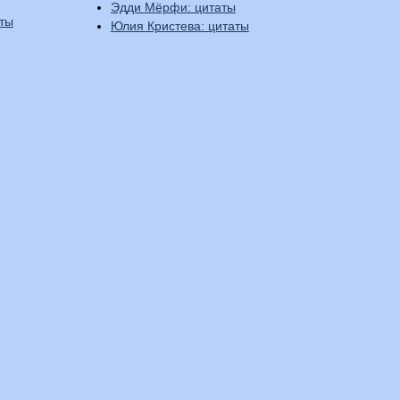
Эдди Мёрфи: цитаты
аты
Юлия Кристева: цитаты