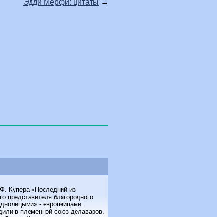
Эдди Мёрфи: цитаты
→
 Ф. Купера «Последний из
его представителя благородного
еднолицыми» - европейцами.
одили в племенной союз делаваров.