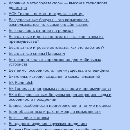
Арочные металлодетекторы — высокая технология
досмотра
АСК Триан – ремонт и отделка квартир
Бездепозитные бонусы – это возможность
воспользоваться плюсами онлайн-казино
Безопасность катания на роликах
Бесплатные игровые автоматы в казино: в чем их
преимущества?
Бесплатные игровые автоматы: как это работает?
Бесплатные спины Париматч
Бетвиннер: скачать приложение для мобильных
устройств
Бетгеймс: особенности, преимущества и специфика
Биткоины: история создания и смысл вложений
БК Parimatch
БК Горилла: программы лояльности и преимущества
БК с бездепозитным бонусом за регистрацию: виды и
особенности поощрений
Блины: особенности приготовления и тонкие нюансы
Блог об азартных играх: помощь и возможности
Бокс — риск и ставки
Бондарные изделия в русских традициях
Бонусы Parimatch: разновидности и особенности