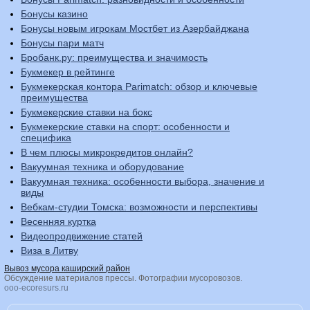
Бонусы казино
Бонусы новым игрокам Мостбет из Азербайджана
Бонусы пари матч
Бробанк.ру: преимущества и значимость
Букмекер в рейтинге
Букмекерская контора Parimatch: обзор и ключевые
преимущества
Букмекерские ставки на бокс
Букмекерские ставки на спорт: особенности и
специфика
В чем плюсы микрокредитов онлайн?
Вакуумная техника и оборудование
Вакуумная техника: особенности выбора, значение и
виды
Вебкам-студии Томска: возможности и перспективы
Весенняя куртка
Видеопродвижение статей
Виза в Литву
Вывоз мусора каширский район
Обсуждение материалов прессы. Фотографии мусоровозов.
ooo-ecoresurs.ru