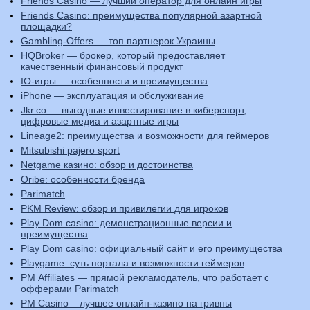
Friends Casino — лучший оператор для онлайн игры
Friends Casino: преимущества популярной азартной
площадки?
Gambling-Offers — топ партнерок Украины
HQBroker — брокер, который предоставляет
качественный финансовый продукт
IO-игры — особенности и преимущества
iPhone — эксплуатация и обслуживание
Jkr.co — выгодные инвестирование в киберспорт,
цифровые медиа и азартные игры
Lineage2: преимущества и возможности для геймеров
Mitsubishi pajero sport
Netgame казино: обзор и достоинства
Oribe: особенности бренда
Parimatch
PKM Review: обзор и привилегии для игроков
Play Dom casino: демонстрационные версии и
преимущества
Play Dom casino: официальный сайт и его преимущества
Playgame: суть портала и возможности геймеров
PM Affiliates — прямой рекламодатель, что работает с
офферами Parimatch
PM Casino – лучшее онлайн-казино на гривны