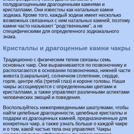
полудрагоценными драгоценными камнями и
кристаллами. Они известны как натальные камни
зодиака. Кроме того, каждый зодиак имеет несколько
возможных связанных с ним натальных камней, поэтому
камни часто называют "родственными", а не
специфическими для определенного зодиакального
знака.
Кристаллы и драгоценные камни чакры
Традиционно с физическим телом связаны семь
основных чакр. Они выравниваются по позвоночнику и
располагаются в основании позвоночника, нижней части
живота (сакральная), солнечном сплетении, сердце,
горле, центре лба (третий глаз) и короне головы. Наши
чакры ассоциируются с определенными цветами и
кристаллами, а также управляют различными аспектами
человеческих эмоций и поведения.
Воспользуйтесь нижеприведенными шкатулками, чтобы
найти целебные драгоценности, целебные кристаллы и
подарки из драгоценных камней, предназначенные для
конкретных чакр, а также узнать больше о каждой чакре
и о том, какой частью тела она управляет. Чакры