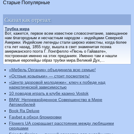
Старые
Популярные
Сказал как отрезал:
Трубка мира
Вот, кажется, первое всем известное словосочетание, завещанное
нам благородным и несчастным народом – индейцами Северной
Америки. Индейские легенды стали широко известны, когда более
ста лет назад, 1855 году, вышла в свет знаменитая поэма
американского поэта Г. Лонгфелло «Песнь о Гайавате»,
построенная именно на этих преданиях. Именно там и нашли
впервые европейцы образ трубки мира.Великий Дух,...
«Мебель Органик» объединила всю семью!
«Острые козырьки» — стоит посмотреть!
«Центр здоровой молодежи»: ключ к победе над
наркотической зависимостью
10 поводов играть в клубе казино Vostok
BMW: Непревзойденное Совершенство в Мире
Автомобилей
Book Ra Deluxe
Favbet в обход блокировки
Flowers UA сокращает расстояние между любящими
сердцами