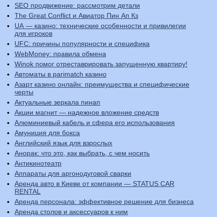
SEO продвижение: рассмотрим детали
The Great Conflict и Авиатор Пин Ап Кз
UA — казино: технические особенности и привилегии
для игроков
UFC: причины популярности и специфика
WebMoney: правила обмена
Winok помог отреставрировать запущенную квартиру!
Автоматы в parimatch казино
Азарт казино онлайн: преимущества и специфические
черты
Актуальные зеркала пинап
Акции магнит — надежное вложение средств
Алюминиевый кабель и сфера его использования
Амуниция для бокса
Английский язык для взрослых
Анорак: что это, как выбрать, с чем носить
Антикинотеатр
Аппараты для аргонодуговой сварки
Аренда авто в Киеве от компании — STATUS CAR
RENTAL
Аренда персонала: эффективное решение для бизнеса
Аренда столов и аксессуаров к ним