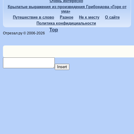
Очень интересно
Крылатые выражения из произведения Грибоедова «Горе от
ума»
Путешествие в слово
Разное
Не к месту
О сайте
Политика конфидициальности
Top
Отрезал.ру © 2006-2026
Insert