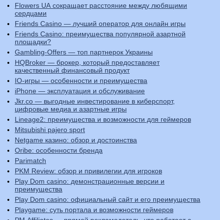
Flowers UA сокращает расстояние между любящими
сердцами
Friends Casino — лучший оператор для онлайн игры
Friends Casino: преимущества популярной азартной
площадки?
Gambling-Offers — топ партнерок Украины
HQBroker — брокер, который предоставляет
качественный финансовый продукт
IO-игры — особенности и преимущества
iPhone — эксплуатация и обслуживание
Jkr.co — выгодные инвестирование в киберспорт,
цифровые медиа и азартные игры
Lineage2: преимущества и возможности для геймеров
Mitsubishi pajero sport
Netgame казино: обзор и достоинства
Oribe: особенности бренда
Parimatch
PKM Review: обзор и привилегии для игроков
Play Dom casino: демонстрационные версии и
преимущества
Play Dom casino: официальный сайт и его преимущества
Playgame: суть портала и возможности геймеров