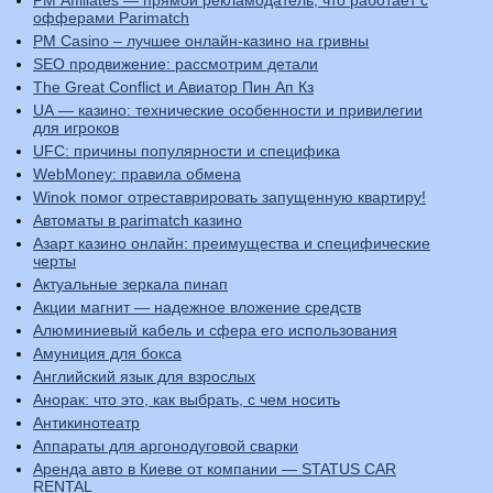
PM Affiliates — прямой рекламодатель, что работает с
офферами Parimatch
PM Casino – лучшее онлайн-казино на гривны
SEO продвижение: рассмотрим детали
The Great Conflict и Авиатор Пин Ап Кз
UA — казино: технические особенности и привилегии
для игроков
UFC: причины популярности и специфика
WebMoney: правила обмена
Winok помог отреставрировать запущенную квартиру!
Автоматы в parimatch казино
Азарт казино онлайн: преимущества и специфические
черты
Актуальные зеркала пинап
Акции магнит — надежное вложение средств
Алюминиевый кабель и сфера его использования
Амуниция для бокса
Английский язык для взрослых
Анорак: что это, как выбрать, с чем носить
Антикинотеатр
Аппараты для аргонодуговой сварки
Аренда авто в Киеве от компании — STATUS CAR
RENTAL