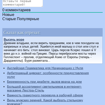
0
комментариев
Новые
Старые
Популярные
Сказал как отрезал:
Высечь море
Древние владыки, если верить преданиям, кое в чем походили на
капризных и злых детей. Ушибется иной малыш о стол или стул и
начинает его бить: стол виноват. Царь персов Ксеркс пошел в V
веке до н.э. войной на Грецию. Персы перебросили мосты через
Геллеспонт – пролив, отделяющий Азию от Европы (теперь -
Дарданеллы). Буря разметала...
Английская Грамматика для Начинающих с Нуля
Арбитражный адвокат: особенности предоставления
услуг
Беременность при диабете: вызов врача на дом
Большой ассортимент светильников в интернет-
магазине Люстра-Стиль
Важность грамотного перевода в рабочей сфере
Виды мужских ремней. Какой выбрать стильному
мужчине?